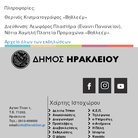
Πληροφορίες:
Θερινός Κινηματογράφος «Βηθλεέμ»
Διεύθυνση: Λεωφόρος Πλαστήρα (Έναντι Πανανείου),
Νότια Χαμηλή Πλατεία Προμαχώνα «Βηθλεέμ».
Αρχείο όλων των εκδηλώσεων
Χάρτης Ιστοχώρου
Αγίου Τίτου 1,
Δελτία Τύπου
Κ.Ε.Π.
Τ.Κ. 71202,
Ανακοινώσεις
Τηλέφωνα
Ηράκλειο
Διαγωνισμοί
e-Υπηρεσίες
Τηλ.: 2813-409000
Προσλήψεις
e-Αιτήματα
email:
info@heraklion.gr
Διαβουλεύσεις
Η Πόλη
Εκδηλώσεις
Ιστορία
Ο Δήμος
Κνωσός