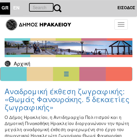
GR
EN
ΕΙΣΟΔΟΣ
18
Ιούλιος
Toggle
2026
navigati
Κυρ
Δευ
Τρι
Τετ
Πεμ
Παρ
Σαβ
1
2
3
4
5
6
7
8
9
10
11
Αρχική
12
13
14
15
16
17
18
19
20
21
22
23
24
25
26
27
28
29
30
31
<<
σήμερα
>>
Αναδρομική έκθεση ζωγραφικής:
«Θωμάς Φανουράκης. 5 δεκαετίες
ΗΜΕΡΟΛΟΓΙΟ
ΕΚΔΗΛΩΣΕΩΝ
ζωγραφικής»
Χριστούγεννα
Ο Δήμος Ηρακλείου, η Αντιδημαρχία Πολιτισμού και η
-
Δημοτική Πινακοθήκη Ηρακλείου διοργανώνουν την πρώτη
Πρωτοχρονιά
μεγάλη αναδρομική έκθεση αφιερωμένη στο έργο του
Βιβλίο
σημαντικού Ηρακλειώτη ζωγράφου Θωμά Φανουράκη