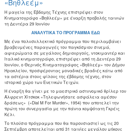
«Βηθλεέμ»
Εκθέσεις
Η μαγεία της Έβδομης Τέχνης επιστρέφει στον
Εκδηλώσεις
Κινηματογράφο «Βηθλεέμ» με έναρξη προβολής ταινιών
για
τη Δευτέρα 29 Ιουνίου
Παιδιά
ΑΝΑΛΥΤΙΚΑ ΤΟ ΠΡΟΓΡΑΜΜΑ ΕΔΩ
Άλλες
Εκδηλώσεις
Με ένα πολυσυλλεκτικό πρόγραμμα που περιλαμβάνει
βραβευμένες παραγωγές του παγκόσμιου σινεμά,
αφιερώματα σε μεγάλους δημιουργούς, ντοκιμαντέρ και
Ιταλικό κινηματογράφο, επιστρέφει από τη Δευτέρα 29
Ιουνίου, ο Θερινός Κινηματογράφος «Βηθλεέμ» του Δήμου
Ο
Ηρακλείου, προσφέροντας μοναδικές βραδιές κάτω από
ΤΟΠΟΣ
τα αστέρια στους φίλους της έβδομης τέχνης, στον
ΜΑΣ
ιστορικό χώρο των Ενετικών Τειχών.
Η έναρξη θα γίνει με το μαεστρικό αστυνομικό θρίλερ του
Ο
ΔΗΜΟΣ
Άλφρεντ Χίτσκοκ «Τηλεφωνήσατε ασφάλεια αμέσου
δράσεως» («Dial M For Murder», 1954) που αποτελεί την
πρώτη του συνεργασία με την πάντα κομψότατη Γκρέις
ΠΟΛΙΤΙΣΜΟΣ
Κέλι.
ΑΝΘΕΚΤΙΚΗ
Το πλούσιο πρόγραμμα που θα παρουσιαστεί ως τις 20
ΠΟΛΗ
Σεπτέμβρη αποτελείται από 31 ταινίες μεγάλου μήκους