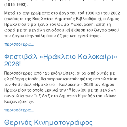
(1915-1993).
Ζωγραφική
Μετά τα αφιερώματα στο έργο του τού 1990 και του 2002
Φωτογραφία
(εκδόσεις της Βικελαίας Δημοτικής Βιβλιοθήκης), ο Δήμος
Τραγούδι
Ηρακλείου τιμά ξανά τον Θωμά Φανουράκη, αυτή τη
φορά με τη μεγάλη αναδρομική έκθεση του ζωγραφικού
Μουσική
του έργου στην πόλη όπου έζησε και εργάστηκε.
Κινηματογράφος
περισσότερα...
Χορός
Φεστιβάλ «Ηράκλειο-Καλοκαίρι»
Θέατρο
2026!
Παζάρι
Ειδών
Περισσότερες από 125 εκδηλώσεις, οι 55 από αυτές με
ελεύθερη είσοδο, θα παρουσιαστούν φέτος στο πλαίσιο
Συνέδρια
του Φεστιβάλ «Ηράκλειο – Καλοκαίρι» 2026 του Δήμου
Ημερίδες
η
Ηρακλείου το οποίο ξεκινά την 1
Ιουλίου με τη μεγάλη
-
συναυλία των Πυξ Λαξ στο Δημοτικό Κηποθέατρο «Νίκος
Διημερίδες
Καζαντζάκης».
Σεμινάρια-
περισσότερα...
Διαλέξεις-
Ομιλίες
Θερινός Κινηματογράφος
Διάφορες