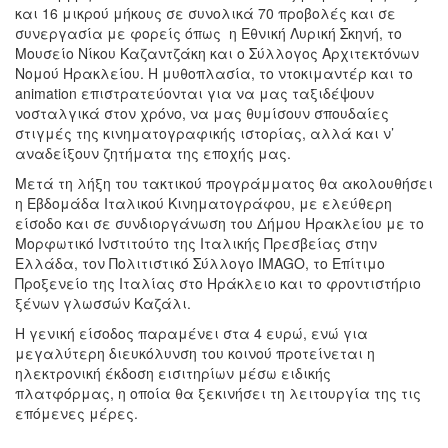
και 16 μικρού μήκους σε συνολικά 70 προβολές και σε
συνεργασία με φορείς όπως η Εθνική Λυρική Σκηνή, το
Μουσείο Νίκου Καζαντζάκη και ο Σύλλογος Αρχιτεκτόνων
Νομού Ηρακλείου. Η μυθοπλασία, το ντοκιμαντέρ και το
animation επιστρατεύονται για να μας ταξιδέψουν
νοσταλγικά στον χρόνο, να μας θυμίσουν σπουδαίες
στιγμές της κινηματογραφικής ιστορίας, αλλά και ν’
αναδείξουν ζητήματα της εποχής μας.
Μετά τη λήξη του τακτικού προγράμματος θα ακολουθήσει
η Εβδομάδα Ιταλικού Κινηματογράφου, με ελεύθερη
είσοδο και σε συνδιοργάνωση του Δήμου Ηρακλείου με το
Μορφωτικό Ινστιτούτο της Ιταλικής Πρεσβείας στην
Ελλάδα, τον Πολιτιστικό Σύλλογο IMAGO, το Επίτιμο
Προξενείο της Ιταλίας στο Ηράκλειο και το φροντιστήριο
ξένων γλωσσών Καζάλι.
Η γενική είσοδος παραμένει στα 4 ευρώ, ενώ για
μεγαλύτερη διευκόλυνση του κοινού προτείνεται η
ηλεκτρονική έκδοση εισιτηρίων μέσω ειδικής
πλατφόρμας, η οποία θα ξεκινήσει τη λειτουργία της τις
επόμενες μέρες.