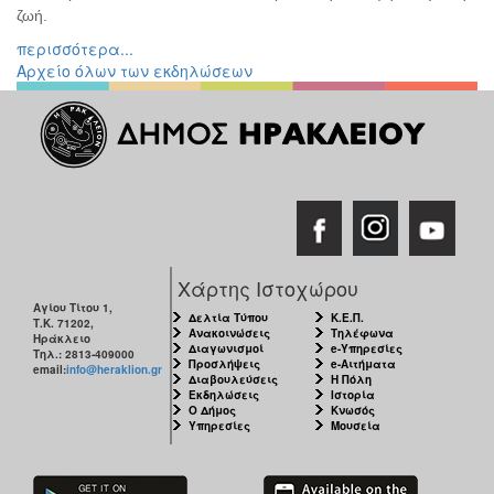
ζωή.
περισσότερα...
Αρχείο όλων των εκδηλώσεων
Χάρτης Ιστοχώρου
Αγίου Τίτου 1,
Δελτία Τύπου
Κ.Ε.Π.
Τ.Κ. 71202,
Ανακοινώσεις
Τηλέφωνα
Ηράκλειο
Διαγωνισμοί
e-Υπηρεσίες
Τηλ.: 2813-409000
Προσλήψεις
e-Αιτήματα
email:
info@heraklion.gr
Διαβουλεύσεις
Η Πόλη
Εκδηλώσεις
Ιστορία
Ο Δήμος
Κνωσός
Υπηρεσίες
Μουσεία