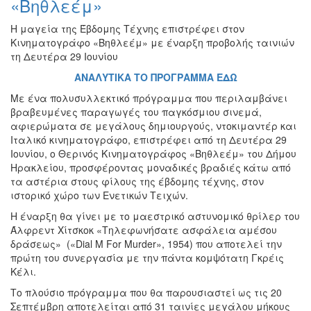
«Βηθλεέμ»
Εκθέσεις
Η μαγεία της Έβδομης Τέχνης επιστρέφει στον
Εκδηλώσεις
Κινηματογράφο «Βηθλεέμ» με έναρξη προβολής ταινιών
για
τη Δευτέρα 29 Ιουνίου
Παιδιά
ΑΝΑΛΥΤΙΚΑ ΤΟ ΠΡΟΓΡΑΜΜΑ ΕΔΩ
Άλλες
Εκδηλώσεις
Με ένα πολυσυλλεκτικό πρόγραμμα που περιλαμβάνει
βραβευμένες παραγωγές του παγκόσμιου σινεμά,
αφιερώματα σε μεγάλους δημιουργούς, ντοκιμαντέρ και
Ιταλικό κινηματογράφο, επιστρέφει από τη Δευτέρα 29
Ιουνίου, ο Θερινός Κινηματογράφος «Βηθλεέμ» του Δήμου
Ο
Ηρακλείου, προσφέροντας μοναδικές βραδιές κάτω από
ΤΟΠΟΣ
τα αστέρια στους φίλους της έβδομης τέχνης, στον
ΜΑΣ
ιστορικό χώρο των Ενετικών Τειχών.
Η έναρξη θα γίνει με το μαεστρικό αστυνομικό θρίλερ του
Ο
ΔΗΜΟΣ
Άλφρεντ Χίτσκοκ «Τηλεφωνήσατε ασφάλεια αμέσου
δράσεως» («Dial M For Murder», 1954) που αποτελεί την
πρώτη του συνεργασία με την πάντα κομψότατη Γκρέις
ΠΟΛΙΤΙΣΜΟΣ
Κέλι.
ΑΝΘΕΚΤΙΚΗ
Το πλούσιο πρόγραμμα που θα παρουσιαστεί ως τις 20
ΠΟΛΗ
Σεπτέμβρη αποτελείται από 31 ταινίες μεγάλου μήκους