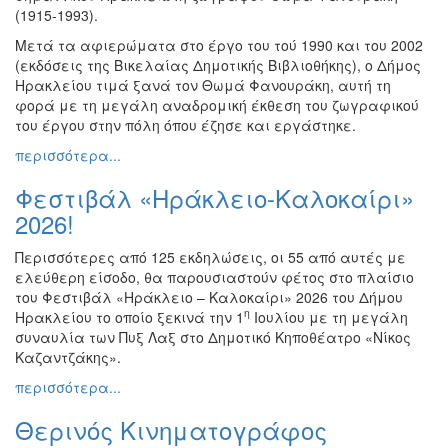
(1915-1993).
Ζωγραφική
Μετά τα αφιερώματα στο έργο του τού 1990 και του 2002
Φωτογραφία
(εκδόσεις της Βικελαίας Δημοτικής Βιβλιοθήκης), ο Δήμος
Τραγούδι
Ηρακλείου τιμά ξανά τον Θωμά Φανουράκη, αυτή τη
φορά με τη μεγάλη αναδρομική έκθεση του ζωγραφικού
Μουσική
του έργου στην πόλη όπου έζησε και εργάστηκε.
Κινηματογράφος
περισσότερα...
Χορός
Φεστιβάλ «Ηράκλειο-Καλοκαίρι»
Θέατρο
2026!
Παζάρι
Ειδών
Περισσότερες από 125 εκδηλώσεις, οι 55 από αυτές με
ελεύθερη είσοδο, θα παρουσιαστούν φέτος στο πλαίσιο
Συνέδρια
του Φεστιβάλ «Ηράκλειο – Καλοκαίρι» 2026 του Δήμου
Ημερίδες
η
Ηρακλείου το οποίο ξεκινά την 1
Ιουλίου με τη μεγάλη
-
συναυλία των Πυξ Λαξ στο Δημοτικό Κηποθέατρο «Νίκος
Διημερίδες
Καζαντζάκης».
Σεμινάρια-
περισσότερα...
Διαλέξεις-
Ομιλίες
Θερινός Κινηματογράφος
Διάφορες