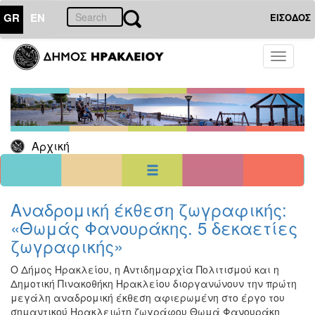
GR
EN
ΕΙΣΟΔΟΣ
29
Ιούλιος
Toggle
2026
navigati
Κυρ
Δευ
Τρι
Τετ
Πεμ
Παρ
Σαβ
1
2
3
4
5
6
7
8
9
10
11
Αρχική
12
13
14
15
16
17
18
19
20
21
22
23
24
25
26
27
28
29
30
31
<<
σήμερα
>>
Αναδρομική έκθεση ζωγραφικής:
«Θωμάς Φανουράκης. 5 δεκαετίες
ΗΜΕΡΟΛΟΓΙΟ
ΕΚΔΗΛΩΣΕΩΝ
ζωγραφικής»
Χριστούγεννα
Ο Δήμος Ηρακλείου, η Αντιδημαρχία Πολιτισμού και η
-
Δημοτική Πινακοθήκη Ηρακλείου διοργανώνουν την πρώτη
Πρωτοχρονιά
μεγάλη αναδρομική έκθεση αφιερωμένη στο έργο του
Βιβλίο
σημαντικού Ηρακλειώτη ζωγράφου Θωμά Φανουράκη