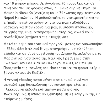
και 16 μικρού μήκους σε συνολικά 70 προβολές και σε
συνεργασία με φορείς όπως η Εθνική Λυρική Σκηνή, το
Μουσείο Νίκου Καζαντζάκη και ο Σύλλογος Αρχιτεκτόνων
Νομού Ηρακλείου. Η μυθοπλασία, το ντοκιμαντέρ και το
animation επιστρατεύονται για να μας ταξιδέψουν
νοσταλγικά στον χρόνο, να μας θυμίσουν σπουδαίες
στιγμές της κινηματογραφικής ιστορίας, αλλά και ν’
αναδείξουν ζητήματα της εποχής μας.
Μετά τη λήξη του τακτικού προγράμματος θα ακολουθήσει
η Εβδομάδα Ιταλικού Κινηματογράφου, με ελεύθερη
είσοδο και σε συνδιοργάνωση του Δήμου Ηρακλείου με το
Μορφωτικό Ινστιτούτο της Ιταλικής Πρεσβείας στην
Ελλάδα, τον Πολιτιστικό Σύλλογο IMAGO, το Επίτιμο
Προξενείο της Ιταλίας στο Ηράκλειο και το φροντιστήριο
ξένων γλωσσών Καζάλι.
Η γενική είσοδος παραμένει στα 4 ευρώ, ενώ για
μεγαλύτερη διευκόλυνση του κοινού προτείνεται η
ηλεκτρονική έκδοση εισιτηρίων μέσω ειδικής
πλατφόρμας, η οποία θα ξεκινήσει τη λειτουργία της τις
επόμενες μέρες.