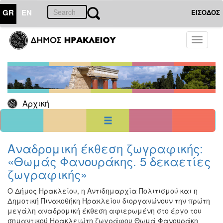
GR
EN
ΕΙΣΟΔΟΣ
25
Ιούλιος
Toggle
2026
navigati
Κυρ
Δευ
Τρι
Τετ
Πεμ
Παρ
Σαβ
1
2
3
4
5
6
7
8
9
10
11
Αρχική
12
13
14
15
16
17
18
19
20
21
22
23
24
25
26
27
28
29
30
31
<<
σήμερα
>>
Αναδρομική έκθεση ζωγραφικής:
«Θωμάς Φανουράκης. 5 δεκαετίες
ΗΜΕΡΟΛΟΓΙΟ
ΕΚΔΗΛΩΣΕΩΝ
ζωγραφικής»
Χριστούγεννα
Ο Δήμος Ηρακλείου, η Αντιδημαρχία Πολιτισμού και η
-
Δημοτική Πινακοθήκη Ηρακλείου διοργανώνουν την πρώτη
Πρωτοχρονιά
μεγάλη αναδρομική έκθεση αφιερωμένη στο έργο του
Βιβλίο
σημαντικού Ηρακλειώτη ζωγράφου Θωμά Φανουράκη