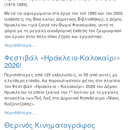
(1915-1993).
Ζωγραφική
Μετά τα αφιερώματα στο έργο του τού 1990 και του 2002
Φωτογραφία
(εκδόσεις της Βικελαίας Δημοτικής Βιβλιοθήκης), ο Δήμος
Τραγούδι
Ηρακλείου τιμά ξανά τον Θωμά Φανουράκη, αυτή τη
φορά με τη μεγάλη αναδρομική έκθεση του ζωγραφικού
Μουσική
του έργου στην πόλη όπου έζησε και εργάστηκε.
Κινηματογράφος
περισσότερα...
Χορός
Φεστιβάλ «Ηράκλειο-Καλοκαίρι»
Θέατρο
2026!
Παζάρι
Ειδών
Περισσότερες από 125 εκδηλώσεις, οι 55 από αυτές με
ελεύθερη είσοδο, θα παρουσιαστούν φέτος στο πλαίσιο
Συνέδρια
του Φεστιβάλ «Ηράκλειο – Καλοκαίρι» 2026 του Δήμου
Ημερίδες
η
Ηρακλείου το οποίο ξεκινά την 1
Ιουλίου με τη μεγάλη
-
συναυλία των Πυξ Λαξ στο Δημοτικό Κηποθέατρο «Νίκος
Διημερίδες
Καζαντζάκης».
Σεμινάρια-
περισσότερα...
Διαλέξεις-
Ομιλίες
Θερινός Κινηματογράφος
Διάφορες