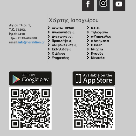
Χάρτης Ιστοχώρου
Αγίου Τίτου 1,
Δελτία Τύπου
Κ.Ε.Π.
Τ.Κ. 71202,
Ανακοινώσεις
Τηλέφωνα
Ηράκλειο
Διαγωνισμοί
e-Υπηρεσίες
Τηλ.: 2813-409000
Προσλήψεις
e-Αιτήματα
email:
info@heraklion.gr
Διαβουλεύσεις
Η Πόλη
Εκδηλώσεις
Ιστορία
Ο Δήμος
Κνωσός
Υπηρεσίες
Μουσεία