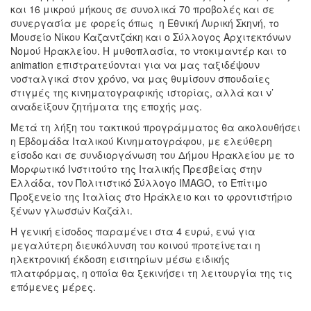
και 16 μικρού μήκους σε συνολικά 70 προβολές και σε
συνεργασία με φορείς όπως η Εθνική Λυρική Σκηνή, το
Μουσείο Νίκου Καζαντζάκη και ο Σύλλογος Αρχιτεκτόνων
Νομού Ηρακλείου. Η μυθοπλασία, το ντοκιμαντέρ και το
animation επιστρατεύονται για να μας ταξιδέψουν
νοσταλγικά στον χρόνο, να μας θυμίσουν σπουδαίες
στιγμές της κινηματογραφικής ιστορίας, αλλά και ν’
αναδείξουν ζητήματα της εποχής μας.
Μετά τη λήξη του τακτικού προγράμματος θα ακολουθήσει
η Εβδομάδα Ιταλικού Κινηματογράφου, με ελεύθερη
είσοδο και σε συνδιοργάνωση του Δήμου Ηρακλείου με το
Μορφωτικό Ινστιτούτο της Ιταλικής Πρεσβείας στην
Ελλάδα, τον Πολιτιστικό Σύλλογο IMAGO, το Επίτιμο
Προξενείο της Ιταλίας στο Ηράκλειο και το φροντιστήριο
ξένων γλωσσών Καζάλι.
Η γενική είσοδος παραμένει στα 4 ευρώ, ενώ για
μεγαλύτερη διευκόλυνση του κοινού προτείνεται η
ηλεκτρονική έκδοση εισιτηρίων μέσω ειδικής
πλατφόρμας, η οποία θα ξεκινήσει τη λειτουργία της τις
επόμενες μέρες.