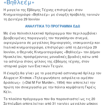
«Βηθλεέμ»
Εκθέσεις
Η μαγεία της Έβδομης Τέχνης επιστρέφει στον
Εκδηλώσεις
Κινηματογράφο «Βηθλεέμ» με έναρξη προβολής ταινιών
για
τη Δευτέρα 29 Ιουνίου
Παιδιά
ΑΝΑΛΥΤΙΚΑ ΤΟ ΠΡΟΓΡΑΜΜΑ ΕΔΩ
Άλλες
Εκδηλώσεις
Με ένα πολυσυλλεκτικό πρόγραμμα που περιλαμβάνει
βραβευμένες παραγωγές του παγκόσμιου σινεμά,
αφιερώματα σε μεγάλους δημιουργούς, ντοκιμαντέρ και
Ιταλικό κινηματογράφο, επιστρέφει από τη Δευτέρα 29
Ιουνίου, ο Θερινός Κινηματογράφος «Βηθλεέμ» του Δήμου
Ο
Ηρακλείου, προσφέροντας μοναδικές βραδιές κάτω από
ΤΟΠΟΣ
τα αστέρια στους φίλους της έβδομης τέχνης, στον
ΜΑΣ
ιστορικό χώρο των Ενετικών Τειχών.
Η έναρξη θα γίνει με το μαεστρικό αστυνομικό θρίλερ του
Ο
ΔΗΜΟΣ
Άλφρεντ Χίτσκοκ «Τηλεφωνήσατε ασφάλεια αμέσου
δράσεως» («Dial M For Murder», 1954) που αποτελεί την
πρώτη του συνεργασία με την πάντα κομψότατη Γκρέις
ΠΟΛΙΤΙΣΜΟΣ
Κέλι.
ΑΝΘΕΚΤΙΚΗ
Το πλούσιο πρόγραμμα που θα παρουσιαστεί ως τις 20
ΠΟΛΗ
Σεπτέμβρη αποτελείται από 31 ταινίες μεγάλου μήκους