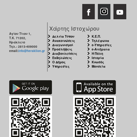
Χάρτης Ιστοχώρου
Αγίου Τίτου 1,
Δελτία Τύπου
Κ.Ε.Π.
Τ.Κ. 71202,
Ανακοινώσεις
Τηλέφωνα
Ηράκλειο
Διαγωνισμοί
e-Υπηρεσίες
Τηλ.: 2813-409000
Προσλήψεις
e-Αιτήματα
email:
info@heraklion.gr
Διαβουλεύσεις
Η Πόλη
Εκδηλώσεις
Ιστορία
Ο Δήμος
Κνωσός
Υπηρεσίες
Μουσεία