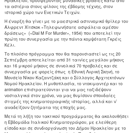
Ηρακλείου, προσφέροντας μοναδικές βραδιές κάτω από
τα αστέρια στους φίλους της έβδομης τέχνης, στον
ιστορικό χώρο των Ενετικών Τειχών.
Η έναρξη θα γίνει με το μαεστρικό αστυνομικό θρίλερ του
Άλφρεντ Χίτσκοκ «Τηλεφωνήσατε ασφάλεια αμέσου
δράσεως» («Dial M For Murder», 1954) που αποτελεί την
πρώτη του συνεργασία με την πάντα κομψότατη Γκρέις
Κέλι.
Το πλούσιο πρόγραμμα που θα παρουσιαστεί ως τις 20
Σεπτέμβρη αποτελείται από 31 ταινίες μεγάλου μήκους
και 16 μικρού μήκους σε συνολικά 70 προβολές και σε
συνεργασία με φορείς όπως η Εθνική Λυρική Σκηνή, το
Μουσείο Νίκου Καζαντζάκη και ο Σύλλογος Αρχιτεκτόνων
Νομού Ηρακλείου. Η μυθοπλασία, το ντοκιμαντέρ και το
animation επιστρατεύονται για να μας ταξιδέψουν
νοσταλγικά στον χρόνο, να μας θυμίσουν σπουδαίες
στιγμές της κινηματογραφικής ιστορίας, αλλά και ν’
αναδείξουν ζητήματα της εποχής μας.
Μετά τη λήξη του τακτικού προγράμματος θα ακολουθήσει
η Εβδομάδα Ιταλικού Κινηματογράφου, με ελεύθερη
είσοδο και σε συνδιοργάνωση του Δήμου Ηρακλείου με το