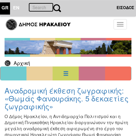
GR
EN
ΕΙΣΟΔΟΣ
04
Ιούλιος
Toggle
2026
navigati
Κυρ
Δευ
Τρι
Τετ
Πεμ
Παρ
Σαβ
1
2
3
4
5
6
7
8
9
10
11
Αρχική
12
13
14
15
16
17
18
19
20
21
22
23
24
25
26
27
28
29
30
31
<<
σήμερα
>>
Αναδρομική έκθεση ζωγραφικής:
«Θωμάς Φανουράκης. 5 δεκαετίες
ΗΜΕΡΟΛΟΓΙΟ
ΕΚΔΗΛΩΣΕΩΝ
ζωγραφικής»
Χριστούγεννα
Ο Δήμος Ηρακλείου, η Αντιδημαρχία Πολιτισμού και η
-
Δημοτική Πινακοθήκη Ηρακλείου διοργανώνουν την πρώτη
Πρωτοχρονιά
μεγάλη αναδρομική έκθεση αφιερωμένη στο έργο του
Βιβλίο
σημαντικού Ηρακλειώτη ζωγράφου Θωμά Φανουράκη