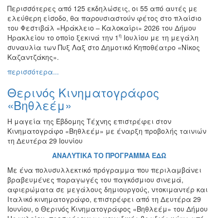
Περισσότερες από 125 εκδηλώσεις, οι 55 από αυτές με
Εκθέσεις
ελεύθερη είσοδο, θα παρουσιαστούν φέτος στο πλαίσιο
Εκδηλώσεις
του Φεστιβάλ «Ηράκλειο – Καλοκαίρι» 2026 του Δήμου
για
η
Ηρακλείου το οποίο ξεκινά την 1
Ιουλίου με τη μεγάλη
Παιδιά
συναυλία των Πυξ Λαξ στο Δημοτικό Κηποθέατρο «Νίκος
Καζαντζάκης».
Άλλες
Εκδηλώσεις
περισσότερα...
Θερινός Κινηματογράφος
«Βηθλεέμ»
Ο
Η μαγεία της Έβδομης Τέχνης επιστρέφει στον
ΤΟΠΟΣ
ΜΑΣ
Κινηματογράφο «Βηθλεέμ» με έναρξη προβολής ταινιών
τη Δευτέρα 29 Ιουνίου
Ο
ΑΝΑΛΥΤΙΚΑ ΤΟ ΠΡΟΓΡΑΜΜΑ ΕΔΩ
ΔΗΜΟΣ
Με ένα πολυσυλλεκτικό πρόγραμμα που περιλαμβάνει
βραβευμένες παραγωγές του παγκόσμιου σινεμά,
ΠΟΛΙΤΙΣΜΟΣ
αφιερώματα σε μεγάλους δημιουργούς, ντοκιμαντέρ και
Ιταλικό κινηματογράφο, επιστρέφει από τη Δευτέρα 29
ΑΝΘΕΚΤΙΚΗ
Ιουνίου, ο Θερινός Κινηματογράφος «Βηθλεέμ» του Δήμου
ΠΟΛΗ