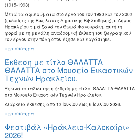
(1915-1993).
Ζωγραφική
Μετά τα αφιερώματα στο έργο του τού 1990 και του 2002
Φωτογραφία
(εκδόσεις της Βικελαίας Δημοτικής Βιβλιοθήκης), ο Δήμος
Τραγούδι
Ηρακλείου τιμά ξανά τον Θωμά Φανουράκη, αυτή τη
φορά με τη μεγάλη αναδρομική έκθεση του ζωγραφικού
Μουσική
του έργου στην πόλη όπου έζησε και εργάστηκε.
Κινηματογράφος
περισσότερα...
Χορός
Έκθεση με τίτλο ΘΑΛΑΤΤΑ
Θέατρο
ΘΑΛΑΤΤΑ στο Μουσείο Εικαστικών
Παζάρι
Τεχνών Ηρακλείου.
Ειδών
Συνέδρια
Ξεκινά το ταξίδι της η έκθεση με τίτλο ΘΑΛΑΤΤΑ ΘΑΛΑΤΤΑ
στο Μουσείο Εικαστικών Τεχνών Ηρακλείου.
Ημερίδες
-
Διάρκεια έκθεσης απο 12 Ιουνίου έως 6 Ιουλίου 2026.
Διημερίδες
περισσότερα...
Σεμινάρια-
Διαλέξεις-
Φεστιβάλ «Ηράκλειο-Καλοκαίρι»
Ομιλίες
2026!
Διάφορες