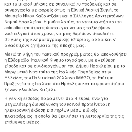
και 16 μικρού μήκους σε συνολικά 70 προβολές και σε
συνεργασία με φορείς όπως η Εθνική Λυρική Σκηνή, το
Μουσείο Νίκου Καζαντζάκη και ο Σύλλογος Αρχιτεκτόνων
Νομού Ηρακλείου. Η μυθοπλασία, το ντοκιμαντέρ και το
animation επιστρατεύονται για να μας ταξιδέψουν
νοσταλγικά στον χρόνο, να μας θυμίσουν σπουδαίες
στιγμές της κινηματογραφικής ιστορίας, αλλά και ν’
αναδείξουν ζητήματα της εποχής μας.
Μετά τη λήξη του τακτικού προγράμματος θα ακολουθήσει
η Εβδομάδα Ιταλικού Κινηματογράφου, με ελεύθερη
είσοδο και σε συνδιοργάνωση του Δήμου Ηρακλείου με το
Μορφωτικό Ινστιτούτο της Ιταλικής Πρεσβείας στην
Ελλάδα, τον Πολιτιστικό Σύλλογο IMAGO, το Επίτιμο
Προξενείο της Ιταλίας στο Ηράκλειο και το φροντιστήριο
ξένων γλωσσών Καζάλι.
Η γενική είσοδος παραμένει στα 4 ευρώ, ενώ για
μεγαλύτερη διευκόλυνση του κοινού προτείνεται η
ηλεκτρονική έκδοση εισιτηρίων μέσω ειδικής
πλατφόρμας, η οποία θα ξεκινήσει τη λειτουργία της τις
επόμενες μέρες.