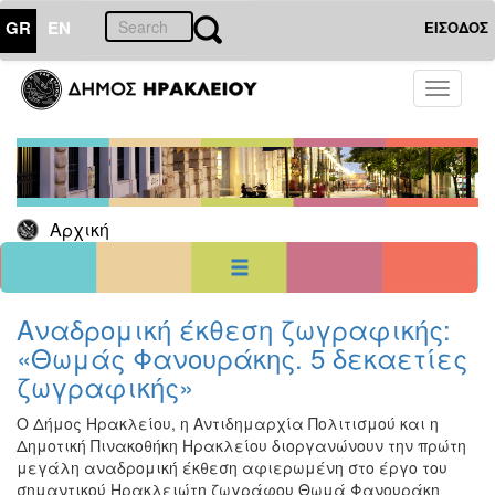
GR
EN
ΕΙΣΟΔΟΣ
14
Ιούλιος
Toggle
2026
navigati
Κυρ
Δευ
Τρι
Τετ
Πεμ
Παρ
Σαβ
1
2
3
4
5
6
7
8
9
10
11
Αρχική
12
13
14
15
16
17
18
19
20
21
22
23
24
25
26
27
28
29
30
31
<<
σήμερα
>>
Αναδρομική έκθεση ζωγραφικής:
«Θωμάς Φανουράκης. 5 δεκαετίες
ΗΜΕΡΟΛΟΓΙΟ
ΕΚΔΗΛΩΣΕΩΝ
ζωγραφικής»
Χριστούγεννα
Ο Δήμος Ηρακλείου, η Αντιδημαρχία Πολιτισμού και η
-
Δημοτική Πινακοθήκη Ηρακλείου διοργανώνουν την πρώτη
Πρωτοχρονιά
μεγάλη αναδρομική έκθεση αφιερωμένη στο έργο του
Βιβλίο
σημαντικού Ηρακλειώτη ζωγράφου Θωμά Φανουράκη