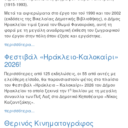
(1915-1993).
Ζωγραφική
Μετά τα αφιερώματα στο έργο του τού 1990 και του 2002
Φωτογραφία
(εκδόσεις της Βικελαίας Δημοτικής Βιβλιοθήκης), ο Δήμος
Τραγούδι
Ηρακλείου τιμά ξανά τον Θωμά Φανουράκη, αυτή τη
φορά με τη μεγάλη αναδρομική έκθεση του ζωγραφικού
Μουσική
του έργου στην πόλη όπου έζησε και εργάστηκε.
Κινηματογράφος
περισσότερα...
Χορός
Φεστιβάλ «Ηράκλειο-Καλοκαίρι»
Θέατρο
2026!
Παζάρι
Ειδών
Περισσότερες από 125 εκδηλώσεις, οι 55 από αυτές με
ελεύθερη είσοδο, θα παρουσιαστούν φέτος στο πλαίσιο
Συνέδρια
του Φεστιβάλ «Ηράκλειο – Καλοκαίρι» 2026 του Δήμου
Ημερίδες
η
Ηρακλείου το οποίο ξεκινά την 1
Ιουλίου με τη μεγάλη
-
συναυλία των Πυξ Λαξ στο Δημοτικό Κηποθέατρο «Νίκος
Διημερίδες
Καζαντζάκης».
Σεμινάρια-
περισσότερα...
Διαλέξεις-
Ομιλίες
Θερινός Κινηματογράφος
Διάφορες