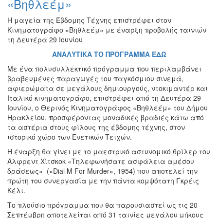
«Βηθλεέμ»
Εκθέσεις
Η μαγεία της Έβδομης Τέχνης επιστρέφει στον
Εκδηλώσεις
Κινηματογράφο «Βηθλεέμ» με έναρξη προβολής ταινιών
για
τη Δευτέρα 29 Ιουνίου
Παιδιά
ΑΝΑΛΥΤΙΚΑ ΤΟ ΠΡΟΓΡΑΜΜΑ ΕΔΩ
Άλλες
Εκδηλώσεις
Με ένα πολυσυλλεκτικό πρόγραμμα που περιλαμβάνει
βραβευμένες παραγωγές του παγκόσμιου σινεμά,
αφιερώματα σε μεγάλους δημιουργούς, ντοκιμαντέρ και
Ιταλικό κινηματογράφο, επιστρέφει από τη Δευτέρα 29
Ιουνίου, ο Θερινός Κινηματογράφος «Βηθλεέμ» του Δήμου
Ο
Ηρακλείου, προσφέροντας μοναδικές βραδιές κάτω από
ΤΟΠΟΣ
τα αστέρια στους φίλους της έβδομης τέχνης, στον
ΜΑΣ
ιστορικό χώρο των Ενετικών Τειχών.
Η έναρξη θα γίνει με το μαεστρικό αστυνομικό θρίλερ του
Ο
ΔΗΜΟΣ
Άλφρεντ Χίτσκοκ «Τηλεφωνήσατε ασφάλεια αμέσου
δράσεως» («Dial M For Murder», 1954) που αποτελεί την
πρώτη του συνεργασία με την πάντα κομψότατη Γκρέις
ΠΟΛΙΤΙΣΜΟΣ
Κέλι.
ΑΝΘΕΚΤΙΚΗ
Το πλούσιο πρόγραμμα που θα παρουσιαστεί ως τις 20
ΠΟΛΗ
Σεπτέμβρη αποτελείται από 31 ταινίες μεγάλου μήκους