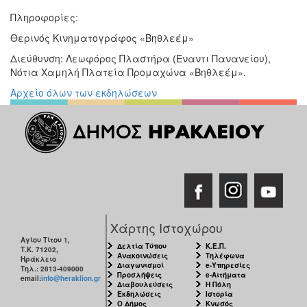
Πληροφορίες:
Θερινός Κινηματογράφος «Βηθλεέμ»
Διεύθυνση: Λεωφόρος Πλαστήρα (Έναντι Πανανείου),
Νότια Χαμηλή Πλατεία Προμαχώνα «Βηθλεέμ».
Αρχείο όλων των εκδηλώσεων
Χάρτης Ιστοχώρου
Αγίου Τίτου 1,
Δελτία Τύπου
Κ.Ε.Π.
Τ.Κ. 71202,
Ανακοινώσεις
Τηλέφωνα
Ηράκλειο
Διαγωνισμοί
e-Υπηρεσίες
Τηλ.: 2813-409000
Προσλήψεις
e-Αιτήματα
email:
info@heraklion.gr
Διαβουλεύσεις
Η Πόλη
Εκδηλώσεις
Ιστορία
Ο Δήμος
Κνωσός