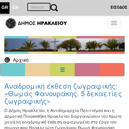
GR
EN
ΕΙΣΟΔΟΣ
12
Ιούλιος
Toggle
2026
navigati
Κυρ
Δευ
Τρι
Τετ
Πεμ
Παρ
Σαβ
1
2
3
4
5
6
7
8
9
10
11
Αρχική
12
13
14
15
16
17
18
19
20
21
22
23
24
25
26
27
28
29
30
31
<<
σήμερα
>>
Αναδρομική έκθεση ζωγραφικής:
«Θωμάς Φανουράκης. 5 δεκαετίες
ΗΜΕΡΟΛΟΓΙΟ
ΕΚΔΗΛΩΣΕΩΝ
ζωγραφικής»
Χριστούγεννα
Ο Δήμος Ηρακλείου, η Αντιδημαρχία Πολιτισμού και η
-
Δημοτική Πινακοθήκη Ηρακλείου διοργανώνουν την πρώτη
Πρωτοχρονιά
μεγάλη αναδρομική έκθεση αφιερωμένη στο έργο του
Βιβλίο
σημαντικού Ηρακλειώτη ζωγράφου Θωμά Φανουράκη