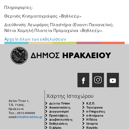
Πληροφορίες:
Θερινός Κινηματογράφος «Βηθλεέμ»
Διεύθυνση: Λεωφόρος Πλαστήρα (Έναντι Πανανείου),
Νότια Χαμηλή Πλατεία Προμαχώνα «Βηθλεέμ».
Αρχείο όλων των εκδηλώσεων
Χάρτης Ιστοχώρου
Αγίου Τίτου 1,
Δελτία Τύπου
Κ.Ε.Π.
Τ.Κ. 71202,
Ανακοινώσεις
Τηλέφωνα
Ηράκλειο
Διαγωνισμοί
e-Υπηρεσίες
Τηλ.: 2813-409000
Προσλήψεις
e-Αιτήματα
email:
info@heraklion.gr
Διαβουλεύσεις
Η Πόλη
Εκδηλώσεις
Ιστορία
Ο Δήμος
Κνωσός