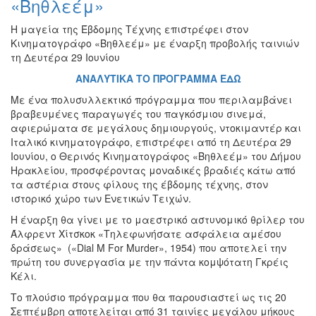
«Βηθλεέμ»
Εκθέσεις
Η μαγεία της Έβδομης Τέχνης επιστρέφει στον
Εκδηλώσεις
Κινηματογράφο «Βηθλεέμ» με έναρξη προβολής ταινιών
για
τη Δευτέρα 29 Ιουνίου
Παιδιά
ΑΝΑΛΥΤΙΚΑ ΤΟ ΠΡΟΓΡΑΜΜΑ ΕΔΩ
Άλλες
Εκδηλώσεις
Με ένα πολυσυλλεκτικό πρόγραμμα που περιλαμβάνει
βραβευμένες παραγωγές του παγκόσμιου σινεμά,
αφιερώματα σε μεγάλους δημιουργούς, ντοκιμαντέρ και
Ιταλικό κινηματογράφο, επιστρέφει από τη Δευτέρα 29
Ιουνίου, ο Θερινός Κινηματογράφος «Βηθλεέμ» του Δήμου
Ο
Ηρακλείου, προσφέροντας μοναδικές βραδιές κάτω από
ΤΟΠΟΣ
τα αστέρια στους φίλους της έβδομης τέχνης, στον
ΜΑΣ
ιστορικό χώρο των Ενετικών Τειχών.
Η έναρξη θα γίνει με το μαεστρικό αστυνομικό θρίλερ του
Ο
ΔΗΜΟΣ
Άλφρεντ Χίτσκοκ «Τηλεφωνήσατε ασφάλεια αμέσου
δράσεως» («Dial M For Murder», 1954) που αποτελεί την
πρώτη του συνεργασία με την πάντα κομψότατη Γκρέις
ΠΟΛΙΤΙΣΜΟΣ
Κέλι.
ΑΝΘΕΚΤΙΚΗ
Το πλούσιο πρόγραμμα που θα παρουσιαστεί ως τις 20
ΠΟΛΗ
Σεπτέμβρη αποτελείται από 31 ταινίες μεγάλου μήκους