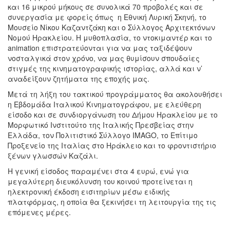
και 16 μικρού μήκους σε συνολικά 70 προβολές και σε
συνεργασία με φορείς όπως η Εθνική Λυρική Σκηνή, το
Μουσείο Νίκου Καζαντζάκη και ο Σύλλογος Αρχιτεκτόνων
Νομού Ηρακλείου. Η μυθοπλασία, το ντοκιμαντέρ και το
animation επιστρατεύονται για να μας ταξιδέψουν
νοσταλγικά στον χρόνο, να μας θυμίσουν σπουδαίες
στιγμές της κινηματογραφικής ιστορίας, αλλά και ν’
αναδείξουν ζητήματα της εποχής μας.
Μετά τη λήξη του τακτικού προγράμματος θα ακολουθήσει
η Εβδομάδα Ιταλικού Κινηματογράφου, με ελεύθερη
είσοδο και σε συνδιοργάνωση του Δήμου Ηρακλείου με το
Μορφωτικό Ινστιτούτο της Ιταλικής Πρεσβείας στην
Ελλάδα, τον Πολιτιστικό Σύλλογο IMAGO, το Επίτιμο
Προξενείο της Ιταλίας στο Ηράκλειο και το φροντιστήριο
ξένων γλωσσών Καζάλι.
Η γενική είσοδος παραμένει στα 4 ευρώ, ενώ για
μεγαλύτερη διευκόλυνση του κοινού προτείνεται η
ηλεκτρονική έκδοση εισιτηρίων μέσω ειδικής
πλατφόρμας, η οποία θα ξεκινήσει τη λειτουργία της τις
επόμενες μέρες.