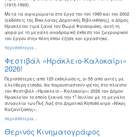
(1915-1993).
Ζωγραφική
Μετά τα αφιερώματα στο έργο του τού 1990 και του 2002
Φωτογραφία
(εκδόσεις της Βικελαίας Δημοτικής Βιβλιοθήκης), ο Δήμος
Τραγούδι
Ηρακλείου τιμά ξανά τον Θωμά Φανουράκη, αυτή τη
φορά με τη μεγάλη αναδρομική έκθεση του ζωγραφικού
Μουσική
του έργου στην πόλη όπου έζησε και εργάστηκε.
Κινηματογράφος
περισσότερα...
Χορός
Φεστιβάλ «Ηράκλειο-Καλοκαίρι»
Θέατρο
2026!
Παζάρι
Ειδών
Περισσότερες από 125 εκδηλώσεις, οι 55 από αυτές με
ελεύθερη είσοδο, θα παρουσιαστούν φέτος στο πλαίσιο
Συνέδρια
του Φεστιβάλ «Ηράκλειο – Καλοκαίρι» 2026 του Δήμου
Ημερίδες
η
Ηρακλείου το οποίο ξεκινά την 1
Ιουλίου με τη μεγάλη
-
συναυλία των Πυξ Λαξ στο Δημοτικό Κηποθέατρο «Νίκος
Διημερίδες
Καζαντζάκης».
Σεμινάρια-
περισσότερα...
Διαλέξεις-
Ομιλίες
Θερινός Κινηματογράφος
Διάφορες