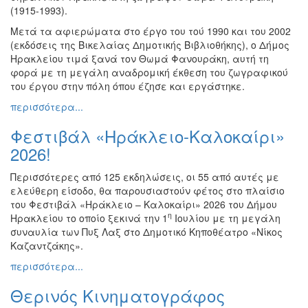
(1915-1993).
Ζωγραφική
Μετά τα αφιερώματα στο έργο του τού 1990 και του 2002
Φωτογραφία
(εκδόσεις της Βικελαίας Δημοτικής Βιβλιοθήκης), ο Δήμος
Τραγούδι
Ηρακλείου τιμά ξανά τον Θωμά Φανουράκη, αυτή τη
φορά με τη μεγάλη αναδρομική έκθεση του ζωγραφικού
Μουσική
του έργου στην πόλη όπου έζησε και εργάστηκε.
Κινηματογράφος
περισσότερα...
Χορός
Φεστιβάλ «Ηράκλειο-Καλοκαίρι»
Θέατρο
2026!
Παζάρι
Ειδών
Περισσότερες από 125 εκδηλώσεις, οι 55 από αυτές με
ελεύθερη είσοδο, θα παρουσιαστούν φέτος στο πλαίσιο
Συνέδρια
του Φεστιβάλ «Ηράκλειο – Καλοκαίρι» 2026 του Δήμου
Ημερίδες
η
Ηρακλείου το οποίο ξεκινά την 1
Ιουλίου με τη μεγάλη
-
συναυλία των Πυξ Λαξ στο Δημοτικό Κηποθέατρο «Νίκος
Διημερίδες
Καζαντζάκης».
Σεμινάρια-
περισσότερα...
Διαλέξεις-
Ομιλίες
Θερινός Κινηματογράφος
Διάφορες