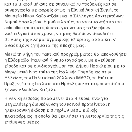
και 16 μικρού μήκους σε συνολικά 70 προβολές και σε
συνεργασία με φορείς όπως η Εθνική Λυρική Σκηνή, το
Μουσείο Νίκου Καζαντζάκη και ο Σύλλογος Αρχιτεκτόνων
Νομού Ηρακλείου. Η μυθοπλασία, το ντοκιμαντέρ και το
animation επιστρατεύονται για να μας ταξιδέψουν
νοσταλγικά στον χρόνο, να μας θυμίσουν σπουδαίες
στιγμές της κινηματογραφικής ιστορίας, αλλά και ν’
αναδείξουν ζητήματα της εποχής μας.
Μετά τη λήξη του τακτικού προγράμματος θα ακολουθήσει
η Εβδομάδα Ιταλικού Κινηματογράφου, με ελεύθερη
είσοδο και σε συνδιοργάνωση του Δήμου Ηρακλείου με το
Μορφωτικό Ινστιτούτο της Ιταλικής Πρεσβείας στην
Ελλάδα, τον Πολιτιστικό Σύλλογο IMAGO, το Επίτιμο
Προξενείο της Ιταλίας στο Ηράκλειο και το φροντιστήριο
ξένων γλωσσών Καζάλι.
Η γενική είσοδος παραμένει στα 4 ευρώ, ενώ για
μεγαλύτερη διευκόλυνση του κοινού προτείνεται η
ηλεκτρονική έκδοση εισιτηρίων μέσω ειδικής
πλατφόρμας, η οποία θα ξεκινήσει τη λειτουργία της τις
επόμενες μέρες.