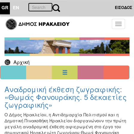
GR
EN
ΕΙΣΟΔΟΣ
22
Ιούλιος
Toggle
2026
navigati
Κυρ
Δευ
Τρι
Τετ
Πεμ
Παρ
Σαβ
1
2
3
4
5
6
7
8
9
10
11
Αρχική
12
13
14
15
16
17
18
19
20
21
22
23
24
25
26
27
28
29
30
31
<<
σήμερα
>>
Αναδρομική έκθεση ζωγραφικής:
«Θωμάς Φανουράκης. 5 δεκαετίες
ΗΜΕΡΟΛΟΓΙΟ
ΕΚΔΗΛΩΣΕΩΝ
ζωγραφικής»
Χριστούγεννα
Ο Δήμος Ηρακλείου, η Αντιδημαρχία Πολιτισμού και η
-
Δημοτική Πινακοθήκη Ηρακλείου διοργανώνουν την πρώτη
Πρωτοχρονιά
μεγάλη αναδρομική έκθεση αφιερωμένη στο έργο του
Βιβλίο
σημαντικού Ηρακλειώτη ζωγράφου Θωμά Φανουράκη