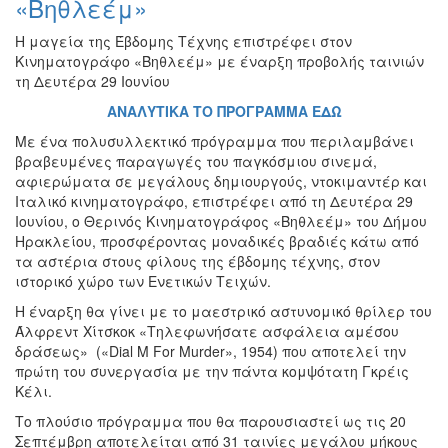
«Βηθλεέμ»
Εκθέσεις
Η μαγεία της Έβδομης Τέχνης επιστρέφει στον
Εκδηλώσεις
Κινηματογράφο «Βηθλεέμ» με έναρξη προβολής ταινιών
για
τη Δευτέρα 29 Ιουνίου
Παιδιά
ΑΝΑΛΥΤΙΚΑ ΤΟ ΠΡΟΓΡΑΜΜΑ ΕΔΩ
Άλλες
Εκδηλώσεις
Με ένα πολυσυλλεκτικό πρόγραμμα που περιλαμβάνει
βραβευμένες παραγωγές του παγκόσμιου σινεμά,
αφιερώματα σε μεγάλους δημιουργούς, ντοκιμαντέρ και
Ιταλικό κινηματογράφο, επιστρέφει από τη Δευτέρα 29
Ιουνίου, ο Θερινός Κινηματογράφος «Βηθλεέμ» του Δήμου
Ο
Ηρακλείου, προσφέροντας μοναδικές βραδιές κάτω από
ΤΟΠΟΣ
τα αστέρια στους φίλους της έβδομης τέχνης, στον
ΜΑΣ
ιστορικό χώρο των Ενετικών Τειχών.
Η έναρξη θα γίνει με το μαεστρικό αστυνομικό θρίλερ του
Ο
ΔΗΜΟΣ
Άλφρεντ Χίτσκοκ «Τηλεφωνήσατε ασφάλεια αμέσου
δράσεως» («Dial M For Murder», 1954) που αποτελεί την
πρώτη του συνεργασία με την πάντα κομψότατη Γκρέις
ΠΟΛΙΤΙΣΜΟΣ
Κέλι.
ΑΝΘΕΚΤΙΚΗ
Το πλούσιο πρόγραμμα που θα παρουσιαστεί ως τις 20
ΠΟΛΗ
Σεπτέμβρη αποτελείται από 31 ταινίες μεγάλου μήκους