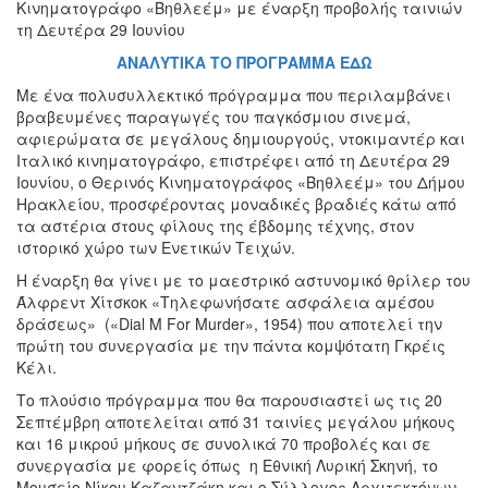
Κινηματογράφο «Βηθλεέμ» με έναρξη προβολής ταινιών
τη Δευτέρα 29 Ιουνίου
ΑΝΑΛΥΤΙΚΑ ΤΟ ΠΡΟΓΡΑΜΜΑ ΕΔΩ
Με ένα πολυσυλλεκτικό πρόγραμμα που περιλαμβάνει
βραβευμένες παραγωγές του παγκόσμιου σινεμά,
αφιερώματα σε μεγάλους δημιουργούς, ντοκιμαντέρ και
Ιταλικό κινηματογράφο, επιστρέφει από τη Δευτέρα 29
Ιουνίου, ο Θερινός Κινηματογράφος «Βηθλεέμ» του Δήμου
Ηρακλείου, προσφέροντας μοναδικές βραδιές κάτω από
τα αστέρια στους φίλους της έβδομης τέχνης, στον
ιστορικό χώρο των Ενετικών Τειχών.
Η έναρξη θα γίνει με το μαεστρικό αστυνομικό θρίλερ του
Άλφρεντ Χίτσκοκ «Τηλεφωνήσατε ασφάλεια αμέσου
δράσεως» («Dial M For Murder», 1954) που αποτελεί την
πρώτη του συνεργασία με την πάντα κομψότατη Γκρέις
Κέλι.
Το πλούσιο πρόγραμμα που θα παρουσιαστεί ως τις 20
Σεπτέμβρη αποτελείται από 31 ταινίες μεγάλου μήκους
και 16 μικρού μήκους σε συνολικά 70 προβολές και σε
συνεργασία με φορείς όπως η Εθνική Λυρική Σκηνή, το
Μουσείο Νίκου Καζαντζάκη και ο Σύλλογος Αρχιτεκτόνων