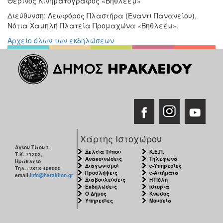
Θερινός Κινηματογράφος «Βηθλεέμ»
Διεύθυνση: Λεωφόρος Πλαστήρα (Έναντι Πανανείου),
Νότια Χαμηλή Πλατεία Προμαχώνα «Βηθλεέμ».
Αρχείο όλων των εκδηλώσεων
Χάρτης Ιστοχώρου
Αγίου Τίτου 1,
Δελτία Τύπου
Κ.Ε.Π.
Τ.Κ. 71202,
Ανακοινώσεις
Τηλέφωνα
Ηράκλειο
Διαγωνισμοί
e-Υπηρεσίες
Τηλ.: 2813-409000
Προσλήψεις
e-Αιτήματα
email:
info@heraklion.gr
Διαβουλεύσεις
Η Πόλη
Εκδηλώσεις
Ιστορία
Ο Δήμος
Κνωσός
Υπηρεσίες
Μουσεία