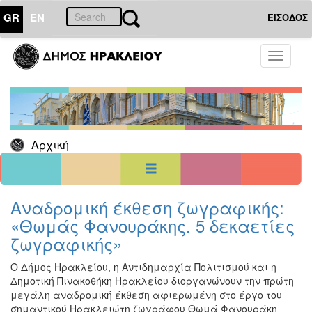
GR
EN
ΕΙΣΟΔΟΣ
01
Ιούλιος
Toggle
2026
navigati
Κυρ
Δευ
Τρι
Τετ
Πεμ
Παρ
Σαβ
1
2
3
4
5
6
7
8
9
10
11
Αρχική
12
13
14
15
16
17
18
19
20
21
22
23
24
25
26
27
28
29
30
31
<<
σήμερα
>>
Αναδρομική έκθεση ζωγραφικής:
«Θωμάς Φανουράκης. 5 δεκαετίες
ΗΜΕΡΟΛΟΓΙΟ
ΕΚΔΗΛΩΣΕΩΝ
ζωγραφικής»
Χριστούγεννα
Ο Δήμος Ηρακλείου, η Αντιδημαρχία Πολιτισμού και η
-
Δημοτική Πινακοθήκη Ηρακλείου διοργανώνουν την πρώτη
Πρωτοχρονιά
μεγάλη αναδρομική έκθεση αφιερωμένη στο έργο του
Βιβλίο
σημαντικού Ηρακλειώτη ζωγράφου Θωμά Φανουράκη