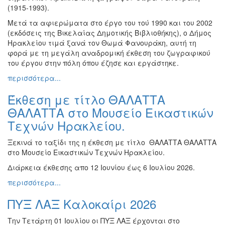
(1915-1993).
Ζωγραφική
Μετά τα αφιερώματα στο έργο του τού 1990 και του 2002
Φωτογραφία
(εκδόσεις της Βικελαίας Δημοτικής Βιβλιοθήκης), ο Δήμος
Τραγούδι
Ηρακλείου τιμά ξανά τον Θωμά Φανουράκη, αυτή τη
φορά με τη μεγάλη αναδρομική έκθεση του ζωγραφικού
Μουσική
του έργου στην πόλη όπου έζησε και εργάστηκε.
Κινηματογράφος
περισσότερα...
Χορός
Έκθεση με τίτλο ΘΑΛΑΤΤΑ
Θέατρο
ΘΑΛΑΤΤΑ στο Μουσείο Εικαστικών
Παζάρι
Τεχνών Ηρακλείου.
Ειδών
Συνέδρια
Ξεκινά το ταξίδι της η έκθεση με τίτλο ΘΑΛΑΤΤΑ ΘΑΛΑΤΤΑ
στο Μουσείο Εικαστικών Τεχνών Ηρακλείου.
Ημερίδες
-
Διάρκεια έκθεσης απο 12 Ιουνίου έως 6 Ιουλίου 2026.
Διημερίδες
περισσότερα...
Σεμινάρια-
Διαλέξεις-
ΠΥΞ ΛΑΞ Καλοκαίρι 2026
Ομιλίες
Την Τετάρτη 01 Ιουλίου οι ΠΥΞ ΛΑΞ έρχονται στο
Διάφορες