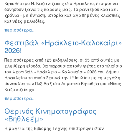
Κηποθέατρο Ν. Καζαντζάκης στο Ηράκλειο, έτοιμοι να
Εκθέσεις
δονήσουν ξανά τις καρδιές μας. Το ραντεβού κρατάει
Εκδηλώσεις
χρόνια - με ένταση, ιστορία και αγαπημένες κλασικές
για
και νέες μελωδίες.
Παιδιά
περισσότερα...
Άλλες
Φεστιβάλ «Ηράκλειο-Καλοκαίρι»
Εκδηλώσεις
2026!
Περισσότερες από 125 εκδηλώσεις, οι 55 από αυτές με
ελεύθερη είσοδο, θα παρουσιαστούν φέτος στο πλαίσιο
Ο
του Φεστιβάλ «Ηράκλειο – Καλοκαίρι» 2026 του Δήμου
ΤΟΠΟΣ
η
Ηρακλείου το οποίο ξεκινά την 1
Ιουλίου με τη μεγάλη
ΜΑΣ
συναυλία των Πυξ Λαξ στο Δημοτικό Κηποθέατρο «Νίκος
Καζαντζάκης».
Ο
ΔΗΜΟΣ
περισσότερα...
Θερινός Κινηματογράφος
ΠΟΛΙΤΙΣΜΟΣ
«Βηθλεέμ»
ΑΝΘΕΚΤΙΚΗ
ΠΟΛΗ
Η μαγεία της Έβδομης Τέχνης επιστρέφει στον