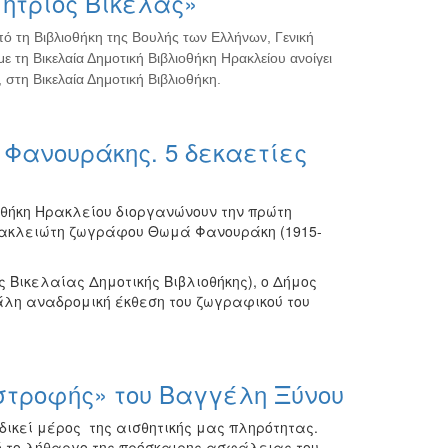
ήτριος Βικέλας»
πό τη Βιβλιοθήκη της Βουλής των Ελλήνων, Γενική
ε τη Βικελαία Δημοτική Βιβλιοθήκη Ηρακλείου ανοίγει
 στη Βικελαία Δημοτική Βιβλιοθήκη.
Φανουράκης. 5 δεκαετίες
οθήκη Ηρακλείου διοργανώνουν την πρώτη
ρακλειώτη ζωγράφου Θωμά Φανουράκη (1915-
ς Βικελαίας Δημοτικής Βιβλιοθήκης), ο Δήμος
λη αναδρομική έκθεση του ζωγραφικού του
στροφής» του Βαγγέλη Ξύνου
δικεί μέρος της αισθητικής μας πληρότητας.
ό το λήθαργο της πρόσκαιρης ασφάλειας του