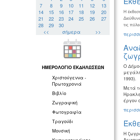
Έκθε
7
8
9
10
11
12
13
14
15
16
17
18
19
20
Η έκθεσ
21
22
23
24
25
26
27
Διεύθυνσ
28
29
30
τις πύλε
<<
σήμερα
>>
περισσό
Ανα
ζωγ
Ο Δήμο
ΗΜΕΡΟΛΟΓΙΟ ΕΚΔΗΛΩΣΕΩΝ
μεγάλη
Χριστούγεννα -
1993).
Πρωτοχρονιά
Μετά τα
Βιβλίο
Ηρακλε
έργου 
Ζωγραφική
περισσό
Φωτογραφία
Έκθ
Τραγούδι
Μουσική
Η ζωγρα
Λειτου