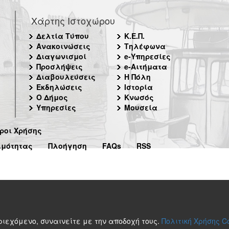
Χάρτης Ιστοχώρου
Δελτία Τύπου
Κ.Ε.Π.
Ανακοινώσεις
Τηλέφωνα
Διαγωνισμοί
e-Υπηρεσίες
Προσλήψεις
e-Αιτήματα
Διαβουλεύσεις
Η Πόλη
Εκδηλώσεις
Ιστορία
Ο Δήμος
Κνωσός
Υπηρεσίες
Μουσεία
ροι Χρήσης
ιμότητας
Πλοήγηση
FAQs
RSS
περιεχόμενο, συναινείτε με την αποδοχή τους.
Πολιτική Χρήσης C