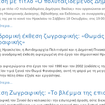
ση με τίτλο «Ο πολυταξιδεμένος Δημ
η με τίτλο «Ο πολυταξιδεμένος Δημήτριος Βικέλας» που οργανώνεται α
η Ηλεκτρονικής Διοίκησης, Βιβλιοθήκης και Εκδόσεων, σε συνεργασία μ
ς της για το κοινό του Ηρακλείου το Σάββατο 18 Οκτωβρίου, στις 19:00,
τερα...
δρομική έκθεση ζωγραφικής: «Θωμάς 
ραφικής»
ς Ηρακλείου, η Αντιδημαρχία Πολιτισμού και η Δημοτική Πινακ
 αναδρομική έκθεση αφιερωμένη στο έργο του σημαντικού Η
 αφιερώματα στο έργο του τού 1990 και του 2002 (εκδόσεις τη
ίου τιμά ξανά τον Θωμά Φανουράκη, αυτή τη φορά με τη μεγά
στην πόλη όπου έζησε και εργάστηκε.
τερα...
εση Ζωγραφικής: «Το βλέμμα της επι
φική του Ξυνού δεν κολακεύει την εσωτερική όραση, ούτε διεκ
ργεί ανεπιτήδευτα ως μια υποδόρια κραυγή που μας ξυπνά απ