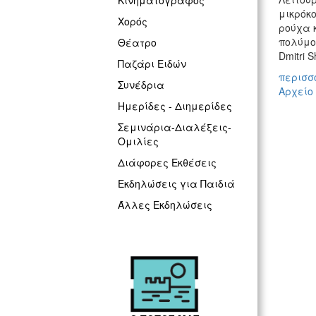
Κινηματογράφος
μικρόκ
Χορός
ρούχα 
πολύμορ
Θέατρο
Dmitri S
Παζάρι Ειδών
περισσό
Συνέδρια
Αρχείο
Ημερίδες - Διημερίδες
Σεμινάρια-Διαλέξεις-
Ομιλίες
Διάφορες Εκθέσεις
Εκδηλώσεις για Παιδιά
Άλλες Εκδηλώσεις