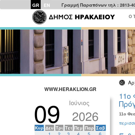
GR
EN
Γραμμή Παραπόνων τηλ : 2813-4
Ο 
Αρ
WWW.HERAKLION.GR
11ο 
09
Ιούνιος
Πρόγ
2026
11ο Φεσ
περισσό
Κυρ
Δευ
Τρι
Τετ
Πεμ
Παρ
Σαβ
1
2
3
4
5
6