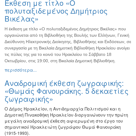
Έκθεση με τίτλο «Ο
Ζωγραφική
πολυταξιδεμένος Δημήτριος
Φωτογραφία
Βικέλας»
Τραγούδι
Η έκθεση με τίτλο «Ο πολυταξιδεμένος Δημήτριος Βικέλας» που
Μουσική
οργανώνεται από τη Βιβλιοθήκη της Βουλής των Ελλήνων, Γενική
Κινηματογράφος
Διεύθυνση Ηλεκτρονικής Διοίκησης, Βιβλιοθήκης και Εκδόσεων, σε
συνεργασία με τη Βικελαία Δημοτική Βιβλιοθήκη Ηρακλείου ανοίγει
Χορός
τις πύλες της για το κοινό του Ηρακλείου το Σάββατο 18
Θέατρο
Οκτωβρίου, στις 19:00, στη Βικελαία Δημοτική Βιβλιοθήκη.
Παζάρι
περισσότερα...
Ειδών
Αναδρομική έκθεση ζωγραφικής:
Συνέδρια
«Θωμάς Φανουράκης. 5 δεκαετίες
Ημερίδες
ζωγραφικής»
-
Διημερίδες
Ο Δήμος Ηρακλείου, η Αντιδημαρχία Πολιτισμού και η
Σεμινάρια-
Δημοτική Πινακοθήκη Ηρακλείου διοργανώνουν την πρώτη
Διαλέξεις-
μεγάλη αναδρομική έκθεση αφιερωμένη στο έργο του
Ομιλίες
σημαντικού Ηρακλειώτη ζωγράφου Θωμά Φανουράκη
(1915-1993).
Διάφορες