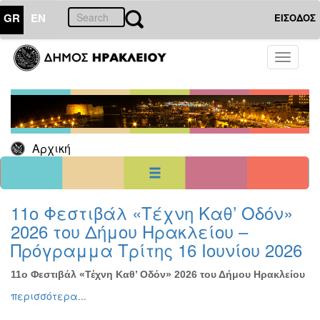
GR
EN
ΕΙΣΟΔΟΣ
08
Ιούνιος
Toggle
2026
navigati
Κυρ
Δευ
Τρι
Τετ
Πεμ
Παρ
Σαβ
1
2
3
4
5
6
7
8
9
10
11
12
13
Αρχική
14
15
16
17
18
19
20
21
22
23
24
25
26
27
28
29
30
<<
σήμερα
>>
11ο Φεστιβάλ «Τέχνη Καθ’ Οδόν»
2026 του Δήμου Ηρακλείου –
ΗΜΕΡΟΛΟΓΙΟ
ΕΚΔΗΛΩΣΕΩΝ
Πρόγραμμα Τρίτης 16 Ιουνίου 2026
Χριστούγεννα
-
11ο Φεστιβάλ «Τέχνη Καθ’ Οδόν» 2026 του Δήμου Ηρακλείου
Πρωτοχρονιά
περισσότερα...
Βιβλίο