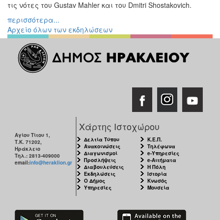
τις νότες του Gustav Mahler και του Dmitri Shostakovich.
περισσότερα...
Αρχείο όλων των εκδηλώσεων
Χάρτης Ιστοχώρου
Αγίου Τίτου 1,
Δελτία Τύπου
Κ.Ε.Π.
Τ.Κ. 71202,
Ανακοινώσεις
Τηλέφωνα
Ηράκλειο
Διαγωνισμοί
e-Υπηρεσίες
Τηλ.: 2813-409000
Προσλήψεις
e-Αιτήματα
email:
info@heraklion.gr
Διαβουλεύσεις
Η Πόλη
Εκδηλώσεις
Ιστορία
Ο Δήμος
Κνωσός
Υπηρεσίες
Μουσεία