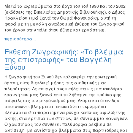
Εκθέσεις
Μετά τα αφιερώματα στο έργο του τού 1990 και του 2002
(εκδόσεις της Βικελαίας Δημοτικής Βιβλιοθήκης), ο Δήμος
Εκδηλώσεις
Ηρακλείου τιμά ξανά τον Θωμά Φανουράκη, αυτή τη
για
φορά με τη μεγάλη αναδρομική έκθεση του ζωγραφικού
Παιδιά
του έργου στην πόλη όπου έζησε και εργάστηκε.
Άλλες
περισσότερα...
Εκδηλώσεις
Έκθεση Ζωγραφικής: «Το βλέμμα
της επιστροφής» του Βαγγέλη
Ξύνου
Ο
ΤΟΠΟΣ
Η ζωγραφική του Ξυνού δεν κολακεύει την εσωτερική
ΜΑΣ
όραση, ούτε διεκδικεί μέρος της αισθητικής μας
πληρότητας. Λειτουργεί ανεπιτήδευτα ως μια υποδόρια
Ο
κραυγή που μας ξυπνά από το λήθαργο της πρόσκαιρης
ΔΗΜΟΣ
ασφάλειας του μικρόκοσμού μας. Ακόμα και όταν δεν
αποτυπώνει βλέμματα, αποκαλύπτει κρυμμένα
ΠΟΛΙΤΙΣΜΟΣ
βλέμματα στα παρατημένα ρούχα κάποιας αφιλόξενης
ακτής, στα ερείπια των σπιτιών, σε συντρίμμια ναυαγίων.
ΑΝΘΕΚΤΙΚΗ
Ο χρωστήρας του συνθέτει πολύμορφα ρέκβιεμ σε
ΠΟΛΗ
αντίστιξη με αντίστοιχα βλέμματα στις παρτιτούρες και