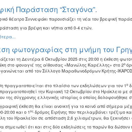
φική Παράσταση “Σταγόνα”.
φικό θέατρο Συννεφάκι παρουσιάζει τη νέα του βρεφική παράσ
ράσταση για βρέφη και νήπια από 0-4 ετών.
τερα...
εση φωτογραφίας στη μνήμη του Γρη
ιάζεται τη Δευτέρα 6 Οκτωβρίου 2025 στις 20:00 η έκθεση φωτ
ο
κη στο φουαγιέ της αίθουσας «Μανώλης Καρέλλης» στο 2
όρ
ργανώνεται από τον Σύλλογο Μαραθωνοδρόμων Κρήτης-ΙΚΑΡΟΣ,
ο
ση πραγματοποιείται στο πλαίσιο των εκδηλώσεων για τον 1
δ
πραγματοποιηθεί την Κυριακή 12 Οκτωβρίου στο Ηράκλειο με στ
υ της σύγχρονης ελληνικής ιστορίας ο οποίος δολοφονήθηκε στ
ραφική έκθεση θα είναι ανοικτή για το κοινό από σήμερα μέχρι
ος
00-20:00 και ο 1
δρόμος Ειρήνης που περιλαμβάνει τρέξιμο κ
λη του Ηρακλείου σε απόσταση 2,6 χιλιομέτρων, θα ξεκινήσει σ
 να σημειωθεί ότι και στις δύο εκδηλώσεις το παρών θα δώσου