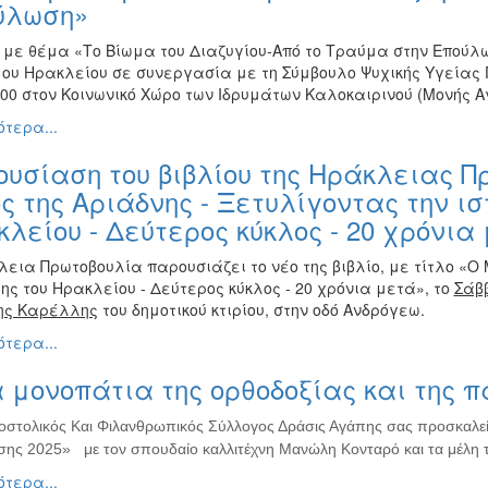
ύλωση»
 με θέμα «Το Βίωμα του Διαζυγίου-Από το Τραύμα στην Επούλ
μου Ηρακλείου σε συνεργασία με τη Σύμβουλο Ψυχικής Υγείας
:00 στον Κοινωνικό Χώρο των Ιδρυμάτων Καλοκαιρινού (Μονής Α
τερα...
υσίαση του βιβλίου της Ηράκλειας Π
ς της Αριάδνης - Ξετυλίγοντας την ισ
λείου - Δεύτερος κύκλος - 20 χρόνια
εια Πρωτοβουλία παρουσιάζει το νέο της βιβλίο, με τίτλο «Ο 
ης του Ηρακλείου - Δεύτερος κύκλος - 20 χρόνια μετά», το
Σάββ
ης Καρέλλης
του δημοτικού κτιρίου, στην οδό Ανδρόγεω.
τερα...
 μονοπάτια της ορθοδοξίας και της 
οστολικός Και Φιλανθρωπικός Σύλλογος Δράσις Αγάπης σας προσκαλεί 
ης 2025» με τον σπουδαίο καλλιτέχνη Μανώλη Κονταρό και τα μέλη τ
τερα...