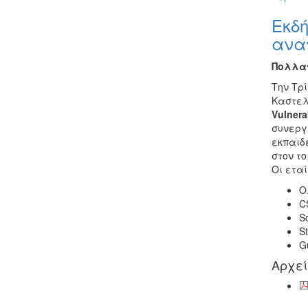
Εκδ
ανα
Πολλαπ
Την Τρί
Καστελ
Vulnera
συνεργ
εκπαιδ
στον τ
Οι εταί
Ο
C
So
St
G
Αρχε