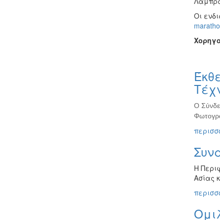
Λαμπρά
Οι ενδ
maratho
Χορηγο
Έκθε
Τέχν
Ο Σύνδε
Φωτογρα
περισσό
Συν
Η Περι
Ασίας 
περισσό
Ομιλ