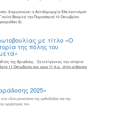
ωση» διοργανώνει η Αντιδημαρχία Εθελοντισμού
 Γιούλη Βουρλά την Παρασκευή 10 Οκτωβρίου
γκαράθου 9).
ρωτοβουλίας με τίτλο «Ο
τορία της πόλης του
 μετά»
Μίτος της Αριάδνης - Ξετυλίγοντας την ιστορία
ατο 11 Οκτωβρίου και ώρα 11 π.μ., στην αίθουσα
παράδοσης 2025»
στα «Στα μονοπάτια της ορθοδοξίας και της
ης ορχήστρας του.