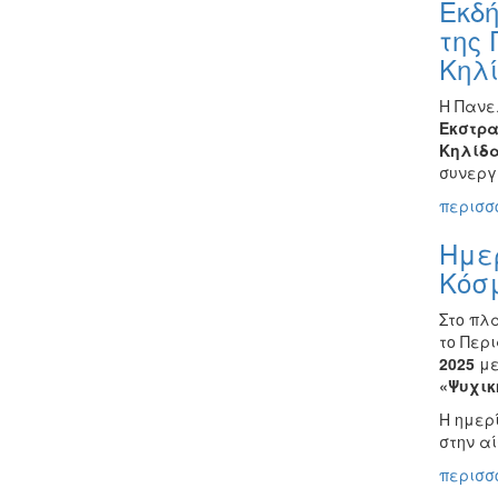
Εκδή
της 
Κηλ
Η Πανε
Εκστρα
Κηλίδα
συνεργ
περισσό
Ημε
Κόσ
Στο πλα
το Περ
2025
με
«Ψυχικ
Η ημερ
στην α
περισσό