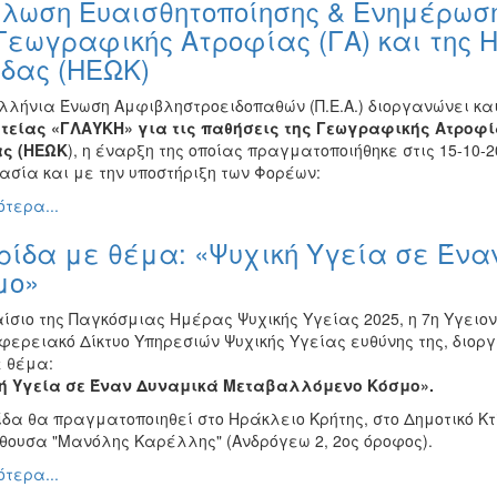
λωση Ευαισθητοποίησης & Ενημέρωσης
Γεωγραφικής Ατροφίας (ΓΑ) και της 
ίδας (ΗΕΩΚ)
λλήνια Ένωση Αμφιβληστροειδοπαθών (Π.Ε.Α.) διοργανώνει και
τείας «ΓΛΑΥΚΗ» για τις παθήσεις της Γεωγραφικής Ατροφί
ς (ΗΕΩΚ
), η έναρξη της οποίας πραγματοποιήθηκε στις 15-10-2
ασία και με την υποστήριξη των Φορέων:
τερα...
ρίδα με θέμα: «Ψυχική Υγεία σε Έν
μο»
ίσιο της Παγκόσμιας Ημέρας Ψυχικής Υγείας 2025, η 7η Υγειον
ιφερειακό Δίκτυο Υπηρεσιών Ψυχικής Υγείας ευθύνης της, διο
 θέμα:
ή Υγεία σε Έναν Δυναμικά Μεταβαλλόμενο Κόσμο».
ίδα θα πραγματοποιηθεί στο Ηράκλειο Κρήτης, στο Δημοτικό Κτ
ίθουσα "Μανόλης Καρέλλης" (Ανδρόγεω 2, 2ος όροφος).
τερα...