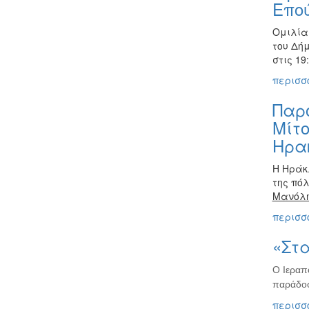
Επο
Ομιλία
του Δή
στις 19
περισσό
Παρο
Μίτο
Ηρακ
Η Ηράκλ
της πόλ
Μανόλ
περισσό
«Στα
Ο Ιεραπ
παράδοσ
περισσό