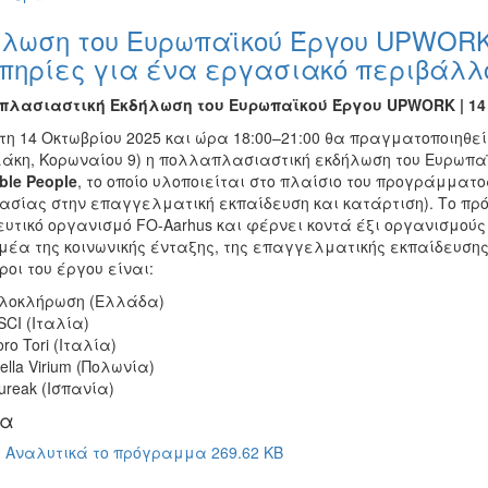
ήλωση του Ευρωπαϊκού Έργου UPWOR
πηρίες για ένα εργασιακό περιβάλλ
λασιαστική Εκδήλωση του Ευρωπαϊκού Έργου
UPWORK
| 1
τη 14 Οκτωβρίου 2025 και ώρα 18:00–21:00 θα πραγματοποιηθε
άκη, Κορωναίου 9) η πολλαπλασιαστική εκδήλωση του Ευρωπα
ble
People
, το οποίο υλοποιείται στο πλαίσιο του προγράμματο
ασίας στην επαγγελματική εκπαίδευση και κατάρτιση). Το πρ
ευτικό οργανισμό FO-Aarhus και φέρνει κοντά έξι οργανισμούς
ομέα της κοινωνικής ένταξης, της επαγγελματικής εκπαίδευσης
ροι του έργου είναι:
λοκλήρωση (Ελλάδα)
SCI (Ιταλία)
ro Tori (Ιταλία)
ella Virium (Πολωνία)
ureak (Ισπανία)
ία
Αναλυτικά το πρόγραμμα 269.62 KB