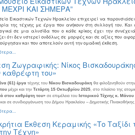
Μουσείο Εικαστικών Τεχνών Ηρακλείο
 ΜΕΧΡΙ ΚΑΙ ΣΗΜΕΡΑ”
σείο Εικαστικών Τεχνών Ηρακλείου επιχειρεί να παρουσιάσει 
τορία της τέχνης με έργα που ανήκουν στη συλλογή του. Και
ογικά σε μια αλυσίδα που ο κάθε κρίκος έχει την συνέχει
ξει ότι δεν υστερεί ουδόλως σε μορφές και σε αξίες που αφορ
ιούργησαν και που αποτελούν αυτή την ομαδική έκθεση.
τερα...
ση Ζωγραφικής: Νίκος Βισκαδουράκη
 καθρέφτη του»
ένα (61) έργα
τέχνης του
Νίκου Βισκαδουράκη
θα φιλοξενηθούν στην
του
μέχρι και την
Τετάρτη 15 Οκτωβρίου 2025
, στο πλαίσιο της ατομι
ά στον καθρέφτη του»
σε επιμέλεια του
Ιστορικού Τέχνης κ. Μάνου
και σε συνδιοργάνωση του Δήμου Ηρακλείου – Δημοτικής Πινακοθήκης κ
τερα...
ρήτια Έκθεση Κεραμικής «Το Ταξίδι
την Τέχνη»