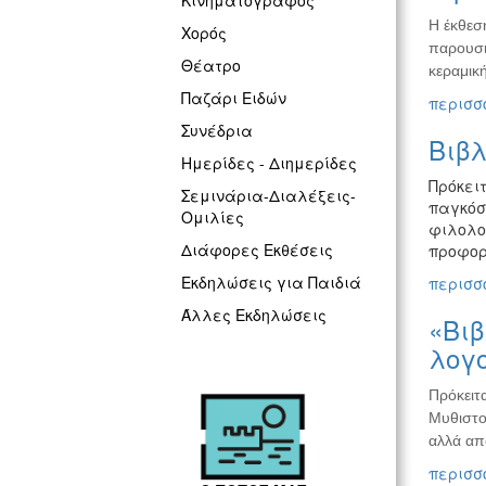
Κινηματογράφος
Η έκθεση
Χορός
παρουσι
Θέατρο
κεραμικ
Παζάρι Ειδών
περισσό
Συνέδρια
Βιβλ
Ημερίδες - Διημερίδες
Πρόκει
Σεμινάρια-Διαλέξεις-
παγκόσ
Ομιλίες
φιλολο
Διάφορες Εκθέσεις
προφορι
Εκδηλώσεις για Παιδιά
περισσό
Άλλες Εκδηλώσεις
«Βιβ
λογ
Πρόκειτα
Μυθιστο
αλλά απ
περισσό