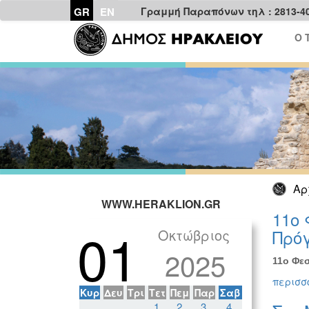
GR
EN
Γραμμή Παραπόνων τηλ : 2813-4
Ο 
Αρ
WWW.HERAKLION.GR
11ο 
01
Οκτώβριος
Πρόγ
2025
11ο Φεσ
περισσό
Κυρ
Δευ
Τρι
Τετ
Πεμ
Παρ
Σαβ
1
2
3
4