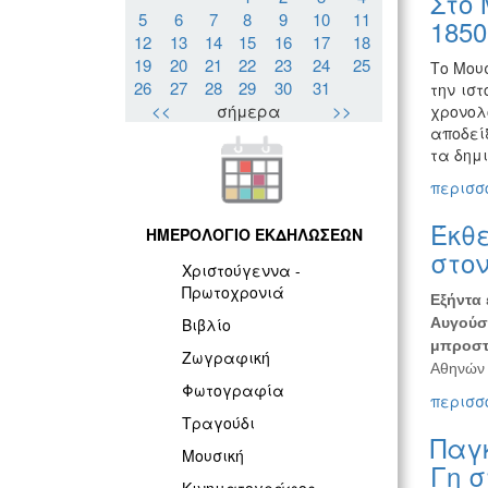
Στο 
5
6
7
8
9
10
11
1850
12
13
14
15
16
17
18
19
20
21
22
23
24
25
Το Μου
26
27
28
29
30
31
την ισ
<<
σήμερα
>>
χρονολ
αποδεί
τα δημ
περισσό
Έκθε
ΗΜΕΡΟΛΟΓΙΟ ΕΚΔΗΛΩΣΕΩΝ
στον
Χριστούγεννα -
Πρωτοχρονιά
Εξήντα 
Αυγούσ
Βιβλίο
μπροστ
Ζωγραφική
Αθηνών 
Φωτογραφία
περισσό
Τραγούδι
Παγκ
Μουσική
Γη σ