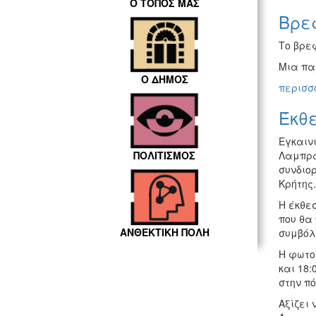
Ο ΤΟΠΟΣ ΜΑΣ
Bρε
Το βρε
Μια πα
Ο ΔΗΜΟΣ
περισσό
Έκθ
Εγκαιν
Λαμπρά
ΠΟΛΙΤΙΣΜΟΣ
συνδιο
Κρήτης.
Η έκθε
που θα 
ΑΝΘΕΚΤΙΚΗ ΠΟΛΗ
συμβόλο
Η φωτογ
και 18:
στην πό
Αξίζει