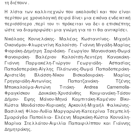
τη διέπουν .
Η λίστα των καλλιτεχνών που ακολουθεί και που είναι
περίπου με χρονολογική σειρά δίνει μια εικόνα ενδεικτική
περισσότερο ,περί του τι πρόκειται να δει ο επισκέπτης
ώστε να διαμορφώσει μια γνώμη για το τι θα αντικρίσει.
Νικόλαος Κουνελάκης- Μαλέας Κωσταντίνος- Μιχαήλ
Οικονόμου-Φλωρεντίνη Καλούτση- Γιάννη Μιγάδη-Μαρίας
Φιοράκη-Δημήτρη Σαριδάκη- Γεωργίου Μανουσακη-Θωμά
Φανουράκη- Βαλέριου Καλούτση-Λευτέρη Κανακάκη-
Γιάννη Παρμακέλη-Γιώργου Γεωργιάδη- Ασπασίας
Παπαδοπεράκη-Αίγλης Πλάτωνος-Θωμά Παπαδοπεράκη-
Αριστείδη Βλάσση-Νίκου Βισκαδουράκη- Μαρίας
Γρηγοριάδη-Αντωνίας Παπατζανάκη- Τζένης
Μπακαλούμα-Αντώνη Τιτάκη- Andrea Carnemolla-
Φραγκίσκου Δουκάκη-Χρυσάνθης Κουμιανάκη-Τάσου
Δήμου- Εφης Μάνου-Μηνά Καμπιτάκη-Καμένου Βίκυ-
Κώστα Μουδάτσου-Κυριακής Αρκουλή-Μιχαήλ Φαλκώνης-
Βασιλική Φίλου-Λυδία Μαργαρώνη-Κατεερίνα Τσεμπελή-
Σμαράγδα Παπούλια- Ελέενη Μαρκάκη-Κώστα Κουνάλη-
Μαρίνα Στελλάτου-Αιμιλία Παπαφιλίππου και Γιάννης
Δημητράκης.