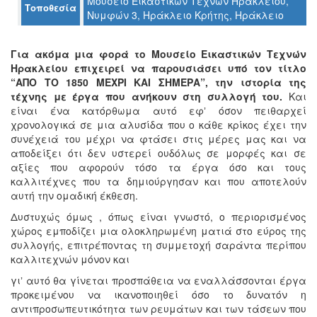
Μουσείο Εικαστικών Τεχνών Ηρακλείου,
Τοποθεσία
Ο
Νυμφών 3, Ηράκλειο Κρήτης, Ηράκλειο
ΤΟΠΟΣ
ΜΑΣ
Για ακόμα μια φορά το Μουσείο Εικαστικών Τεχνών
Ο
Ηρακλείου επιχειρεί να παρουσιάσει υπό τον τίτλο
ΔΗΜΟΣ
“ΑΠΟ ΤΟ 1850 ΜΕΧΡΙ ΚΑΙ ΣΗΜΕΡΑ”, την ιστορία της
τέχνης με έργα που ανήκουν στη συλλογή του.
Και
ΠΟΛΙΤΙΣΜΟΣ
είναι ένα κατόρθωμα αυτό εφʼ όσον πειθαρχεί
χρονολογικά σε μια αλυσίδα που ο κάθε κρίκος έχει την
συνέχειά του μέχρι να φτάσει στις μέρες μας και να
ΑΝΘΕΚΤΙΚΗ
ΠΟΛΗ
αποδείξει ότι δεν υστερεί ουδόλως σε μορφές και σε
αξίες που αφορούν τόσο τα έργα όσο και τους
καλλιτέχνες που τα δημιούργησαν και που αποτελούν
αυτή την ομαδική έκθεση.
Δυστυχώς όμως , όπως είναι γνωστό, ο περιορισμένος
χώρος εμποδίζει μια ολοκληρωμένη ματιά στο εύρος της
συλλογής, επιτρέποντας τη συμμετοχή σαράντα περίπου
καλλιτεχνών μόνον και
γιʼ αυτό θα γίνεται προσπάθεια να εναλλάσσονται έργα
προκειμένου να ικανοποιηθεί όσο το δυνατόν η
αντιπροσωπευτικότητα των ρευμάτων και των τάσεων που