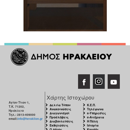
Χάρτης Ιστοχώρου
Αγίου Τίτου 1,
Δελτία Τύπου
Κ.Ε.Π.
Τ.Κ. 71202,
Ανακοινώσεις
Τηλέφωνα
Ηράκλειο
Διαγωνισμοί
e-Υπηρεσίες
Τηλ.: 2813-409000
Προσλήψεις
e-Αιτήματα
email:
info@heraklion.gr
Διαβουλεύσεις
Η Πόλη
Εκδηλώσεις
Ιστορία
Ο Δήμος
Κνωσός