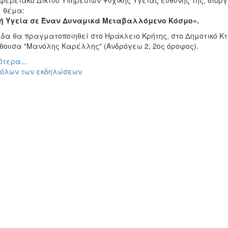
ιφερειακό Δίκτυο Υπηρεσιών Ψυχικής Υγείας ευθύνης της, διο
 θέμα:
ή Υγεία σε Έναν Δυναμικά Μεταβαλλόμενο Κόσμο».
ίδα θα πραγματοποιηθεί στο Ηράκλειο Κρήτης, στο Δημοτικό Κτ
ίθουσα "Μανόλης Καρέλλης" (Ανδρόγεω 2, 2ος όροφος).
τερα...
 όλων των εκδηλώσεων