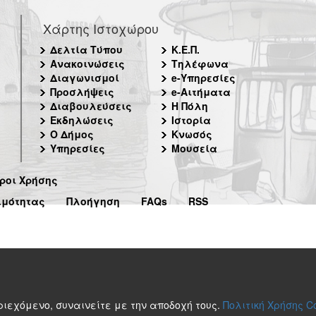
Χάρτης Ιστοχώρου
Δελτία Τύπου
Κ.Ε.Π.
Ανακοινώσεις
Τηλέφωνα
Διαγωνισμοί
e-Υπηρεσίες
Προσλήψεις
e-Αιτήματα
Διαβουλεύσεις
Η Πόλη
Εκδηλώσεις
Ιστορία
Ο Δήμος
Κνωσός
Υπηρεσίες
Μουσεία
ροι Χρήσης
ιμότητας
Πλοήγηση
FAQs
RSS
περιεχόμενο, συναινείτε με την αποδοχή τους.
Πολιτική Χρήσης C