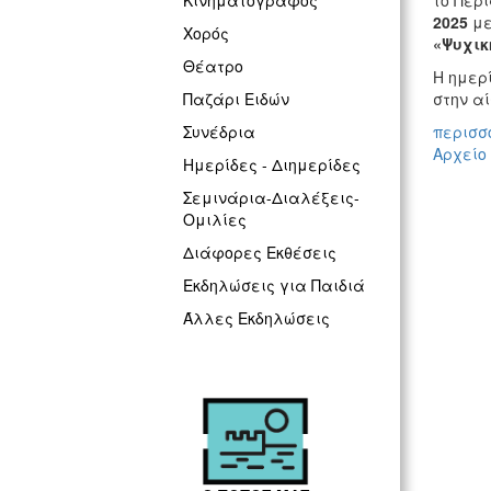
το Περ
Κινηματογράφος
2025
με
Χορός
«Ψυχικ
Θέατρο
Η ημερ
στην α
Παζάρι Ειδών
περισσό
Συνέδρια
Αρχείο
Ημερίδες - Διημερίδες
Σεμινάρια-Διαλέξεις-
Ομιλίες
Διάφορες Εκθέσεις
Εκδηλώσεις για Παιδιά
Άλλες Εκδηλώσεις