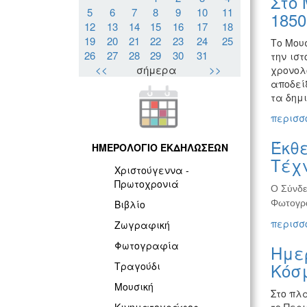
Στο 
5
6
7
8
9
10
11
1850
12
13
14
15
16
17
18
19
20
21
22
23
24
25
Το Μου
26
27
28
29
30
31
την ισ
<<
σήμερα
>>
χρονολ
αποδεί
τα δημ
περισσό
Έκθε
ΗΜΕΡΟΛΟΓΙΟ ΕΚΔΗΛΩΣΕΩΝ
Τέχν
Χριστούγεννα -
Πρωτοχρονιά
Ο Σύνδε
Φωτογρα
Βιβλίο
περισσό
Ζωγραφική
Φωτογραφία
Ημε
Κόσ
Τραγούδι
Μουσική
Στο πλα