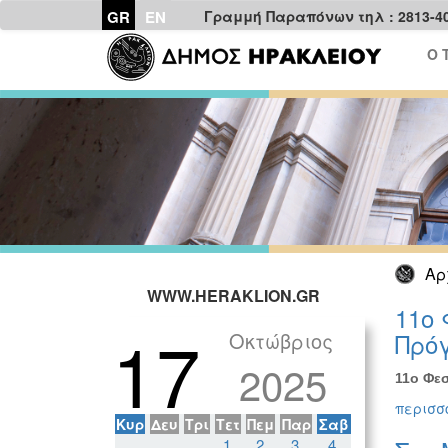
GR
EN
Γραμμή Παραπόνων τηλ : 2813-4
Ο 
Αρ
WWW.HERAKLION.GR
11ο 
17
Οκτώβριος
Πρόγ
2025
11ο Φεσ
περισσό
Κυρ
Δευ
Τρι
Τετ
Πεμ
Παρ
Σαβ
1
2
3
4