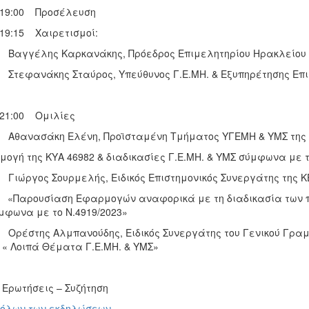
– 19:00 Προσέλευση
– 19:15 Χαιρετισμοί:
γέλης Καρκανάκης, Πρόεδρος Επιμελητηρίου Ηρακλείου
ανάκης Σταύρος, Υπεύθυνος Γ.Ε.ΜΗ. & Εξυπηρέτησης Επιχε
– 21:00 Ομιλίες
ασάκη Ελένη, Προϊσταμένη Τμήματος ΥΓΕΜΗ & ΥΜΣ της ΓΓΕ
μογή της ΚΥΑ 46982 & διαδικασίες Γ.Ε.ΜΗ. & ΥΜΣ σύμφωνα με τ
γος Σουρμελής, Ειδικός Επιστημονικός Συνεργάτης της ΚΕ
σίαση Εφαρμογών αναφορικά με τη διαδικασία των προστ
μφωνα με το Ν.4919/2023»
της Αλμπανούδης, Ειδικός Συνεργάτης του Γενικού Γραμμα
. « Λοιπά Θέματα Γ.Ε.ΜΗ. & ΥΜΣ»
Ερωτήσεις – Συζήτηση
 όλων των εκδηλώσεων