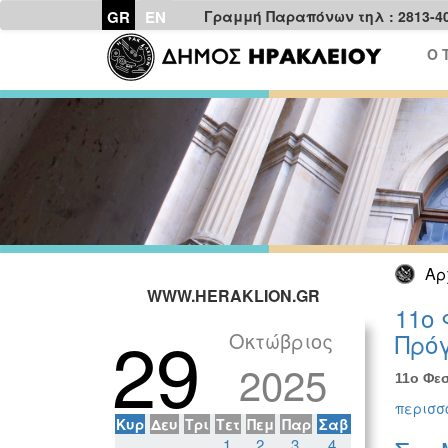
GR
EN
Γραμμή Παραπόνων τηλ : 2813-4
Ο 
Αρ
WWW.HERAKLION.GR
11ο 
29
Οκτώβριος
Πρόγ
2025
11ο Φεσ
περισσό
Κυρ
Δευ
Τρι
Τετ
Πεμ
Παρ
Σαβ
1
2
3
4