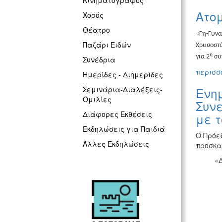
Κινηματογράφος
Ατομ
Χορός
Θέατρο
«Γη-Γυνα
Παζάρι Ειδών
Χρυσοστό
η
για 2
συν
Συνέδρια
περισσό
Ημερίδες - Διημερίδες
Ενημ
Σεμινάρια-Διαλέξεις-
Ομιλίες
Συνε
Διάφορες Εκθέσεις
με τ
Εκδηλώσεις για Παιδιά
Ο Πρόε
Άλλες Εκδηλώσεις
προσκα
«