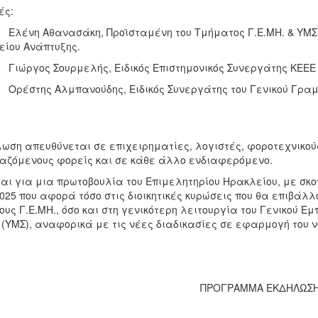
ές:
η Αθανασάκη, Προϊσταμένη του Τμήματος Γ.Ε.ΜΗ. & ΥΜΣ τ
είου Ανάπτυξης.
γος Σουρμελής, Ειδικός Επιστημονικός Συνεργάτης ΚΕΕΕ
της Αλμπανούδης, Ειδικός Συνεργάτης του Γενικού Γραμμα
λωση απευθύνεται σε επιχειρηματίες, λογιστές, φοροτεχνικού
αζόμενους φορείς και σε κάθε άλλο ενδιαφερόμενο.
ται για μια πρωτοβουλία του Επιμελητηρίου Ηρακλείου, με σκ
025 που αφορά τόσο στις διοικητικές κυρώσεις που θα επιβάλλ
υς Γ.Ε.ΜΗ., όσο και στη γενικότερη λειτουργία του Γενικού Εμ
(ΥΜΣ), αναφορικά με τις νέες διαδικασίες σε εφαρμογή του νό
ΠΡΟΓΡΑΜΜΑ ΕΚΔΗΛΩΣ