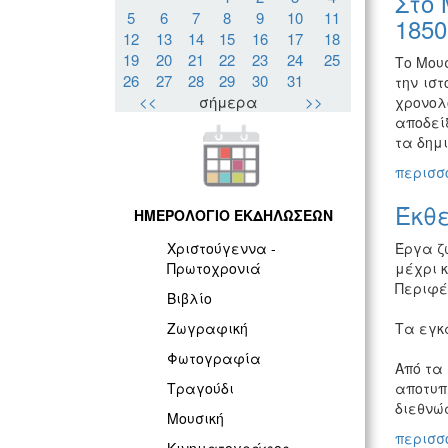
Στο 
5
6
7
8
9
10
11
1850
12
13
14
15
16
17
18
19
20
21
22
23
24
25
Το Μου
26
27
28
29
30
31
την ισ
<<
σήμερα
>>
χρονολ
αποδεί
τα δημ
περισσό
Έκθ
ΗΜΕΡΟΛΟΓΙΟ ΕΚΔΗΛΩΣΕΩΝ
Έργα ζ
Χριστούγεννα -
μέχρι κ
Πρωτοχρονιά
Περιφέ
Βιβλίο
Τα εγκα
Ζωγραφική
Φωτογραφία
Από τα 
αποτυπ
Τραγούδι
διεθνώς
Μουσική
περισσό