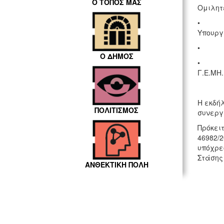
Ο ΤΟΠΟΣ ΜΑΣ
Ομιλητ
• Ελέν
Υπουργ
• Γιώρ
Ο ΔΗΜΟΣ
• Ορέσ
Γ.Ε.ΜΗ.
Η εκδή
ΠΟΛΙΤΙΣΜΟΣ
συνεργ
Πρόκει
46982/2
υπόχρεο
Στάσης 
ΑΝΘΕΚΤΙΚΗ ΠΟΛΗ