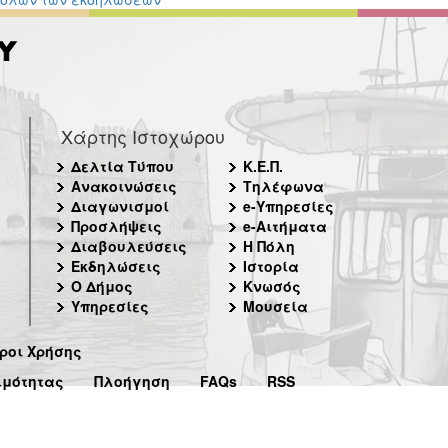
Χάρτης Ιστοχώρου
Δελτία Τύπου
Κ.Ε.Π.
Ανακοινώσεις
Τηλέφωνα
Διαγωνισμοί
e-Υπηρεσίες
Προσλήψεις
e-Αιτήματα
Διαβουλεύσεις
Η Πόλη
Εκδηλώσεις
Ιστορία
Ο Δήμος
Κνωσός
Υπηρεσίες
Μουσεία
ροι Χρήσης
ιμότητας
Πλοήγηση
FAQs
RSS