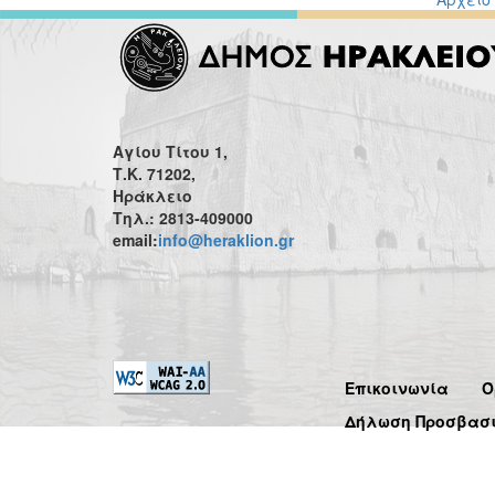
Αγίου Τίτου 1,
Τ.Κ. 71202,
Ηράκλειο
Τηλ.: 2813-409000
email:
info@heraklion.gr
Επικοινωνία
Ό
Δήλωση Προσβασ