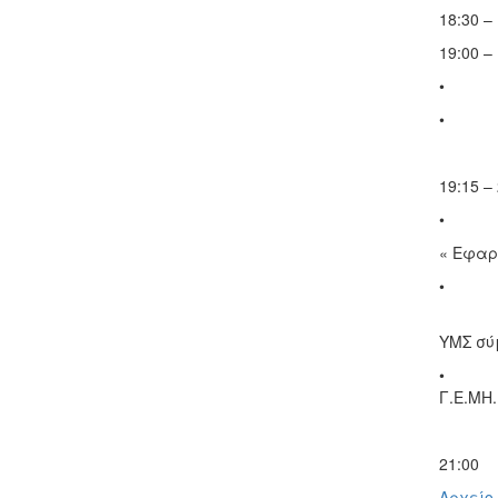
18:30 
19:00 
• Βαγ
• Στεφ
19:15 
• Αθαν
« Εφαρ
• Γιώρ
«Παρου
ΥΜΣ σύ
• Ορέσ
Γ.Ε.ΜΗ
21:00 
Αρχείο