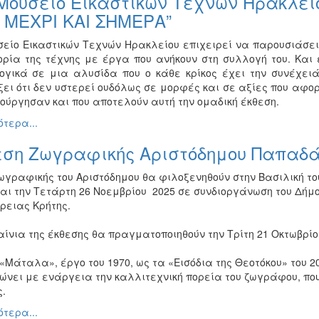
Μουσείο Εικαστικών Τεχνών Ηρακλείο
 ΜΕΧΡΙ ΚΑΙ ΣΗΜΕΡΑ”
σείο Εικαστικών Τεχνών Ηρακλείου επιχειρεί να παρουσιάσει 
τορία της τέχνης με έργα που ανήκουν στη συλλογή του. Και
ογικά σε μια αλυσίδα που ο κάθε κρίκος έχει την συνέχει
ξει ότι δεν υστερεί ουδόλως σε μορφές και σε αξίες που αφορ
ιούργησαν και που αποτελούν αυτή την ομαδική έκθεση.
τερα...
εση Ζωγραφικής Αριστόδημου Παπαδά
ωγραφικής του Αριστόδημου θα φιλοξενηθούν στην Βασιλική του
αι την Τετάρτη 26 Νοεμβρίου
2025 σε συνδιοργάνωση του Δήμο
ρειας Κρήτης.
ίνια της έκθεσης θα πραγματοποιηθούν την Τρίτη 21 Οκτωβρίου 
«Μάταλα», έργο του 1970, ως τα «Εισόδια της Θεοτόκου» του 20
ώνει με ενάργεια την καλλιτεχνική πορεία του ζωγράφου, πο
.
τερα...