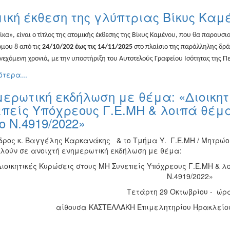
ική έκθεση της γλύπτριας Βίκυς Καμέ
ίκα», είναι ο τίτλος της ατομικής έκθεσης της Βίκυς Καμένου, που θα παρουσι
μου 8 από τις
24/10/202 έως τις 14/11/2025
στο πλαίσιο της παράλληλης δρά
εχόμενη χρονιά, με την υποστήριξη του Αυτοτελούς Γραφείου Ισότητας της Π
τερα...
ερωτική εκδήλωση με θέμα: «Διοικητ
πείς Υπόχρεους Γ.Ε.ΜΗ & λοιπά θέμ
ο Ν.4919/2022»
δρος κ. Βαγγέλης Καρκανάκης & το Τμήμα Υ. Γ.Ε.ΜΗ / Μητρώ
λούν σε ανοιχτή ενημερωτική εκδήλωση με θέμα:
Διοικητικές Κυρώσεις στους ΜΗ Συνεπείς Υπόχρεους Γ.Ε.ΜΗ & λ
Ν.4919/2022»
Τετάρτη 29 Οκτωβρίου - ώρα
αίθουσα ΚΑΣΤΕΛΛΑΚΗ Επιμελητηρίου Ηρακλείου