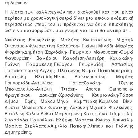
τη διέπουν .
Η λίστα των καλλιτεχνών που ακολουθεί και που είναι
περίπου με χρονολογική σειρά δίνει μια εικόνα ενδεικτική
περισσότερο ,περί του τι πρόκειται να δει ο επισκέπτης
ώστε να διαμορφώσει μια γνώμη για το τι θα αντικρίσει.
Νικόλαος Κουνελάκης- Μαλέας Κωσταντίνος- Μιχαήλ
Οικονόμου-Φλωρεντίνη Καλούτση- Γιάννη Μιγάδη-Μαρίας
Φιοράκη-Δημήτρη Σαριδάκη- Γεωργίου Μανουσακη-Θωμά
Φανουράκη- Βαλέριου Καλούτση-Λευτέρη Κανακάκη-
Γιάννη Παρμακέλη-Γιώργου Γεωργιάδη- Ασπασίας
Παπαδοπεράκη-Αίγλης Πλάτωνος-Θωμά Παπαδοπεράκη-
Αριστείδη Βλάσση-Νίκου Βισκαδουράκη- Μαρίας
Γρηγοριάδη-Αντωνίας Παπατζανάκη- Τζένης
Μπακαλούμα-Αντώνη Τιτάκη- Andrea Carnemolla-
Φραγκίσκου Δουκάκη-Χρυσάνθης Κουμιανάκη-Τάσου
Δήμου- Εφης Μάνου-Μηνά Καμπιτάκη-Καμένου Βίκυ-
Κώστα Μουδάτσου-Κυριακής Αρκουλή-Μιχαήλ Φαλκώνης-
Βασιλική Φίλου-Λυδία Μαργαρώνη-Κατεερίνα Τσεμπελή-
Σμαράγδα Παπούλια- Ελέενη Μαρκάκη-Κώστα Κουνάλη-
Μαρίνα Στελλάτου-Αιμιλία Παπαφιλίππου και Γιάννης
Δημητράκης.