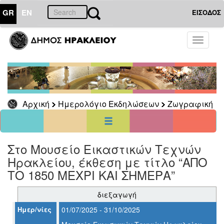
GR
EN
ΕΙΣΟΔΟΣ
01
Αύγουστος
Toggle
2026
navigati
Κυρ
Δευ
Τρι
Τετ
Πεμ
Παρ
Σαβ
1
7
2
3
4
5
6
8
Αρχική
Ημερολόγιο Εκδηλώσεων
Ζωγραφική
9
10
11
12
13
14
15
16
17
18
19
20
21
22
23
24
25
26
27
28
29
30
31
Στο Μουσείο Εικαστικών Τεχνών
<<
σήμερα
>>
Ηρακλείου, έκθεση με τίτλο “ΑΠΟ
ΗΜΕΡΟΛΟΓΙΟ
ΤΟ 1850 ΜΕΧΡΙ ΚΑΙ ΣΗΜΕΡΑ”
ΕΚΔΗΛΩΣΕΩΝ
Ζωγραφική
διεξαγωγή
Ημερ/νίες
01/07/2025 - 31/10/2025