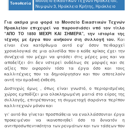
Μουσείο Εικαστικών Τεχνών Ηρακλείου,
Τοποθεσία
Νυμφών 3, Ηράκλειο Κρήτης, Ηράκλειο
Ο
ΤΟΠΟΣ
ΜΑΣ
Για ακόμα μια φορά το Μουσείο Εικαστικών Τεχνών
Ηρακλείου επιχειρεί να παρουσιάσει υπό τον τίτλο
Ο
“ΑΠΟ ΤΟ 1850 ΜΕΧΡΙ ΚΑΙ ΣΗΜΕΡΑ”, την ιστορία της
ΔΗΜΟΣ
τέχνης με έργα που ανήκουν στη συλλογή του.
Και
είναι ένα κατόρθωμα αυτό εφʼ όσον πειθαρχεί
ΠΟΛΙΤΙΣΜΟΣ
χρονολογικά σε μια αλυσίδα που ο κάθε κρίκος έχει την
συνέχειά του μέχρι να φτάσει στις μέρες μας και να
αποδείξει ότι δεν υστερεί ουδόλως σε μορφές και σε
ΑΝΘΕΚΤΙΚΗ
ΠΟΛΗ
αξίες που αφορούν τόσο τα έργα όσο και τους
καλλιτέχνες που τα δημιούργησαν και που αποτελούν
αυτή την ομαδική έκθεση.
Δυστυχώς όμως , όπως είναι γνωστό, ο περιορισμένος
χώρος εμποδίζει μια ολοκληρωμένη ματιά στο εύρος της
συλλογής, επιτρέποντας τη συμμετοχή σαράντα περίπου
καλλιτεχνών μόνον και
γιʼ αυτό θα γίνεται προσπάθεια να εναλλάσσονται έργα
προκειμένου να ικανοποιηθεί όσο το δυνατόν η
αντιπροσωπευτικότητα των ρευμάτων και των τάσεων που