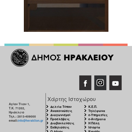
Χάρτης Ιστοχώρου
Αγίου Τίτου 1,
Δελτία Τύπου
Κ.Ε.Π.
Τ.Κ. 71202,
Ανακοινώσεις
Τηλέφωνα
Ηράκλειο
Διαγωνισμοί
e-Υπηρεσίες
Τηλ.: 2813-409000
Προσλήψεις
e-Αιτήματα
email:
info@heraklion.gr
Διαβουλεύσεις
Η Πόλη
Εκδηλώσεις
Ιστορία
Ο Δήμος
Κνωσός