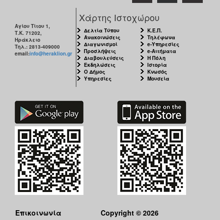
Χάρτης Ιστοχώρου
Αγίου Τίτου 1,
Δελτία Τύπου
Κ.Ε.Π.
Τ.Κ. 71202,
Ανακοινώσεις
Τηλέφωνα
Ηράκλειο
Διαγωνισμοί
e-Υπηρεσίες
Τηλ.: 2813-409000
Προσλήψεις
e-Αιτήματα
email:
info@heraklion.gr
Διαβουλεύσεις
Η Πόλη
Εκδηλώσεις
Ιστορία
Ο Δήμος
Κνωσός
Υπηρεσίες
Μουσεία
Επικοινωνία
Copyright © 2026