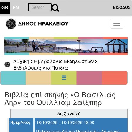
GR
EN
ΕΙΣΟΔΟΣ
01
Αύγουστος
Toggle
2026
navigati
Κυρ
Δευ
Τρι
Τετ
Πεμ
Παρ
Σαβ
1
7
2
3
4
5
6
8
Αρχική
Ημερολόγιο Εκδηλώσεων
9
10
11
12
13
14
15
Εκδηλώσεις για Παιδιά
16
17
18
19
20
21
22
23
24
25
26
27
28
29
30
31
<<
σήμερα
>>
Βιβλία επί σκηνής «Ο Βασιλιάς
Ληρ» του Ουίλλιαμ Σαίξπηρ
ΗΜΕΡΟΛΟΓΙΟ
ΕΚΔΗΛΩΣΕΩΝ
διεξαγωγή
Εκδηλώσεις
για
Ημερ/νίες
18/10/2025 - 18/10/2025 18:00
Παιδιά
Πολύκεντρο Δήμου Ηρακλείου, Δημοτικό