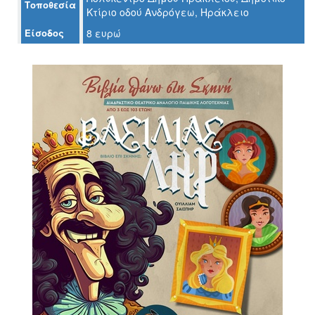
Τοποθεσία
Κτίριο οδού Ανδρόγεω, Ηράκλειο
Είσοδος
8 ευρώ
Ο
ΤΟΠΟΣ
ΜΑΣ
Ο
ΔΗΜΟΣ
ΠΟΛΙΤΙΣΜΟΣ
ΑΝΘΕΚΤΙΚΗ
ΠΟΛΗ