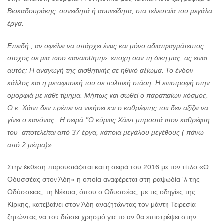
Βισκαδουράκης, συνειδητά ή ασυνείδητα, στα τελευταία του μεγάλα
έργα.
Επειδή , αν οφείλει να υπάρχει ένας και μόνο αδιαπραγμάτευτος
στόχος σε μια τόσο «αναίσθητη» εποχή σαν τη δική μας, ας είναι
αυτός: Η αναγωγή της αισθητικής σε ηθικό
αξίωμα. Το ένδον
κάλλος και η μεταφυσική του σε πολιτική στάση. Η επιστροφή στην
ομορφιά με κάθε τίμημα. Μήπως και σωθεί ο παραπαίων κόσμος.
Ο κ. Χάιντ δεν πρέπει να νικήσει και ο καθρέφτης του δεν αξίζει να
γίνει ο κανόνας. Η σειρά ‘’Ο κύριος Χάιντ μπροστά στον καθρέφτη
του’’ αποτελείται από 37 έργα, κάποια μεγάλου μεγέθους ( πάνω
από 2 μέτρα)»
Στην έκθεση παρουσιάζεται και η σειρά του 2016 με τον τίτλο «Ο
Οδυσσέας στον Άδη» η οποία αναφέρεται στη ραψωδία ‘λ της
Οδύσσειας, τη Νέκυια, όπου ο Οδυσσέας, με τις οδηγίες της
Κίρκης, κατεβαίνει στον Άδη αναζητώντας τον μάντη Τειρεσία
ζητώντας να του δώσει χρησμό για το αν θα επιστρέψει στην