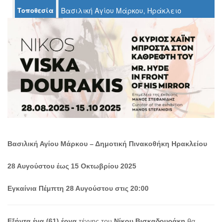
Τοποθεσία
Βασιλική Αγίου Μάρκου, Ηράκλειο
Ο
ΤΟΠΟΣ
ΜΑΣ
Ο
ΔΗΜΟΣ
ΠΟΛΙΤΙΣΜΟΣ
ΑΝΘΕΚΤΙΚΗ
ΠΟΛΗ
Βασιλική Αγίου Μάρκου – Δημοτική Πινακοθήκη Ηρακλείου
28 Αυγούστου έως 15 Οκτωβρίου 2025
Εγκαίνια Πέμπτη 28 Αυγούστου στις 20:00
Εξήντα ένα (61) έργα
τέχνης του
Νίκου Βισκαδουράκη
θα