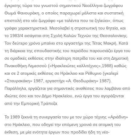
έγκρισης τώρα του γνωστού σημαντικού Νεοέλληνα ζωγράφου
Θωμά Φανουράκη, ο οποίος παραχωρεί μάλιστα και συστατική
επιστολή στο νέο ζωγράφο «με ταλέντα που τα ζηλεύει», όπως
γράφει χαρακτηριστικά. Μεσολαβεί η στρατιωτική του θητεία, και
το 1983/4 εισάγεται στη Σχολή Καλών Τεχνών της Θεσσαλονίκης.
Τον δεύτερο χρόνο μπαίνει στο εργαστήρι της Τέτας Μακρή. Κατά
τη διάρκεια της σπουδαστικής του περιόδου παρουσιάζει έργα του
σε ομαδικές εκθέσεις στην ιδιαίτερη πατρίδα του και στη Δημοτική
Πινακοθήκη Λεμεσσού («Ηρακλειώτες καλλιτέχνες»,1988) καθώς
και σε 2 ατομικές εκθέσεις σε Ηράκλειο και Ρέθυμνο (γκαλερί
«Σταυρακάκη» 1987, εργαστήρι «Α. Θεοδωράκη» 1987).
Παράλληλα, εργάζεται για σημαντικές αναθέσεις που λαμβάνει από
ιδιώτες όσο και τον Δήμο Ηρακλείου, ενώ έργα του αγοράζονται
από την Εμπορική Τράπεζα.
Το 1989 ξεκινά τη συνεργασία του με τον χώρο τέχνης «Αριάδνη»
στο Ηράκλειο, που οδηγεί την επόμενη χρονιά σε ατομική του
έκθεση, με μία ενότητα έργων που προδίδει ήδη τη νέο-