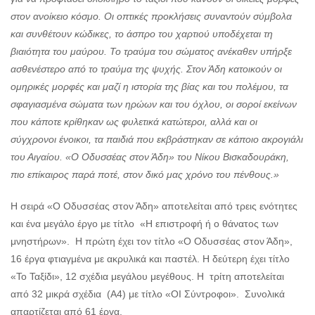
στον ανοίκειο κόσμο. Οι οπτικές προκλήσεις συναντούν σύμβολα
και συνθέτουν κώδικες, το άσπρο του χαρτιού υποδέχεται τη
βιαιότητα του μαύρου. Το τραύμα του σώματος ανέκαθεν υπήρξε
ασθενέστερο από το τραύμα της ψυχής. Στον Άδη κατοικούν οι
ομηρικές μορφές και μαζί η ιστορία της βίας και του πολέμου, τα
σφαγιασμένα σώματα των ηρώων και του όχλου, οι σοροί εκείνων
που κάποτε κρίθηκαν ως φυλετικά κατώτεροι, αλλά και οι
σύγχρονοι ένοικοι, τα παιδιά που εκβράστηκαν σε κάποιο ακρογιάλι
του Αιγαίου. «Ο Οδυσσέας στον Άδη» του Νίκου Βισκαδουράκη,
πιο επίκαιρος
παρά ποτέ, στον δικό μας χρόνο του πένθους.»
Η σειρά «Ο Οδυσσέας στον Άδη» αποτελείται από τρεις ενότητες
και ένα μεγάλο έργο με τίτλο «Η επιστροφή ή ο θάνατος των
μνηστήρων». Η πρώτη έχει τον τίτλο «Ο Οδυσσέας στον Άδη»,
16 έργα φτιαγμένα με ακρυλικά και παστέλ. Η δεύτερη έχει τίτλο
«Το Ταξίδι», 12 σχέδια μεγάλου μεγέθους. Η τρίτη αποτελείται
από 32 μικρά σχέδια (Α4) με τίτλο «ΟΙ Σύντροφοι». Συνολικά
απαρτίζεται από 61 έργα.