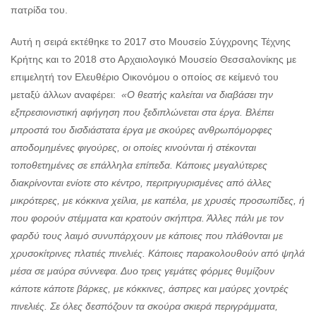
πατρίδα του.
Αυτή η σειρά εκτέθηκε το 2017 στο Μουσείο Σύγχρονης Τέχνης
Κρήτης και το 2018 στο Αρχαιολογικό Μουσείο Θεσσαλονίκης με
επιμελητή τον Ελευθέριο Οικονόμου ο οποίος σε κείμενό του
μεταξύ άλλων αναφέρει:
«Ο θεατής καλείται να διαβάσει την
εξπρεσιονιστική αφήγηση που ξεδιπλώνεται στα έργα. Βλέπει
μπροστά του δισδιάστατα έργα με σκούρες ανθρωπόμορφες
αποδομημένες φιγούρες, οι οποίες κινούνται ή στέκονται
τοποθετημένες σε επάλληλα επίπεδα. Κάποιες μεγαλύτερες
διακρίνονται ενίοτε στο κέντρο, περιτριγυρισμένες από άλλες
μικρότερες, με κόκκινα χείλια, με καπέλα, με χρυσές προσωπίδες, ή
που φορούν στέμματα και κρατούν σκήπτρα. Άλλες πάλι με τον
φαρδύ τους λαιμό συνυπάρχουν με κάποιες που πλάθονται με
χρυσοκίτρινες πλατιές πινελιές. Κάποιες παρακολουθούν από ψηλά
μέσα σε μαύρα σύννεφα. Δυο τρεις γεμάτες φόρμες θυμίζουν
κάποτε κάποτε βάρκες, με κόκκινες, άσπρες και μαύρες χοντρές
πινελιές. Σε όλες δεσπόζουν τα σκούρα σκιερά περιγράμματα,