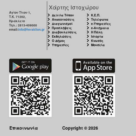
Χάρτης Ιστοχώρου
Αγίου Τίτου 1,
Δελτία Τύπου
Κ.Ε.Π.
Τ.Κ. 71202,
Ανακοινώσεις
Τηλέφωνα
Ηράκλειο
Διαγωνισμοί
e-Υπηρεσίες
Τηλ.: 2813-409000
Προσλήψεις
e-Αιτήματα
email:
info@heraklion.gr
Διαβουλεύσεις
Η Πόλη
Εκδηλώσεις
Ιστορία
Ο Δήμος
Κνωσός
Υπηρεσίες
Μουσεία
Επικοινωνία
Copyright © 2026