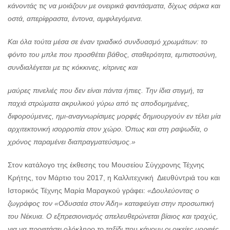
κάνοντάς τις να μοιάζουν με ονειρικά φαντάσματα, δίχως σάρκα και
οστά, απερίφραστα, έντονα, αμφιλεγόμενα.
Και όλα τούτα μέσα σε έναν τριαδικό συνδυασμό χρωμάτων: το
φόντο του μπλε που προσθέτει βάθος, σταθερότητα, εμπιστοσύνη,
συνδιαλέγεται με τις κόκκινες, κίτρινες και
μαύρες πινελιές που δεν είναι πάντα ήπιες. Την ίδια στιγμή, τα
παχιά στρώματα ακρυλικού γύρω από τις αποδομημένες,
διφορούμενες, ημι-αναγνωρίσιμες μορφές δημιουργούν εν τέλει μία
αρχιτεκτονική ισορροπία στον χώρο. Όπως και στη ραψωδία, ο
χρόνος παραμένει διαπραγματεύσιμος.»
Στον κατάλογο της έκθεσης του Μουσείου Σύγχρονης Τέχνης
Κρήτης, τον Μάρτιο του 2017, η Καλλιτεχνική Διευθύντριά του και
Ιστορικός Τέχνης Μαρία Μαραγκού γράφει:
«Δουλεύοντας ο
ζωγράφος τον «Οδυσσέα στον Άδη» καταφεύγει στην προσωπική
του Νέκυια. Ο εξπρεσιονισμός απελευθερώνεται βίαιος και τραχύς,
για να προφτάσει ολόκληρο το ταξίδι που κάνουν οι οικείες μορφές