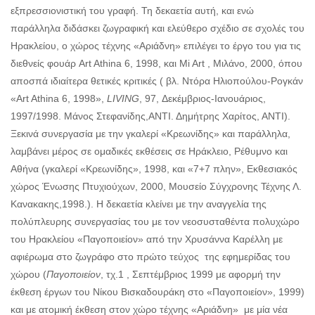
εξπρεσσιονιστική του γραφή. Τη δεκαετία αυτή, και ενώ
παράλληλα διδάσκει ζωγραφική και ελεύθερο σχέδιο σε σχολές του
Ηρακλείου, ο χώρος τέχνης «Αριάδνη» επιλέγει το έργο του για τις
διεθνείς φουάρ Art Athina 6, 1998, και Mi Art , Μιλάνο, 2000, όπου
αποσπά ιδιαίτερα θετικές κριτικές ( βλ. Ντόρα Ηλιοπούλου-Ρογκάν
«Art Athina 6, 1998»,
LIVING
, 97, Δεκέμβριος-Ιανουάριος,
1997/1998. Μάνος Στεφανίδης,ΑΝΤΙ. Δημήτρης Χαρίτος, ΑΝΤΙ).
Ξεκινά συνεργασία με την γκαλερί «Κρεωνίδης» και παράλληλα,
λαμβάνει μέρος σε ομαδικές εκθέσεις σε Ηράκλειο, Ρέθυμνο και
Αθήνα (γκαλερί «Κρεωνίδης», 1998, και «7+7 πλην», Εκθεσιακός
χώρος Ένωσης Πτυχιούχων, 2000, Μουσείο Σύγχρονης Τέχνης Λ.
Κανακακης,1998.). Η δεκαετία κλείνει με την αναγγελία της
πολύπλευρης συνεργασίας του με τον νεοσυσταθέντα πολυχώρο
του Ηρακλείου «Παγοποιείον» από την Χρυσάννα Καρέλλη με
αφιέρωμα στο ζωγράφο στο πρώτο τεύχος της εφημερίδας του
χώρου (
Παγοποιείον
, τχ.1 , Σεπτέμβριος 1999 με αφορμή την
έκθεση έργων του Νίκου Βισκαδουράκη στο «Παγοποιείον», 1999)
και με ατομική έκθεση στον χώρο τέχνης «Αριάδνη» με μία νέα