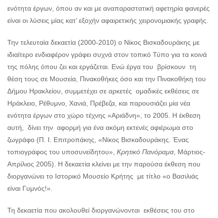
ενότητα έργων, όπου αν και με αναπαραστατική αφετηρία φανερές
είναι οι λύσεις μίας κατ’ εξοχήν αφαιρετικής χειρονομιακής γραφής.
Την τελευταία δεκαετία (2000-2010) ο Νίκος Βισκαδουράκης με
ιδιαίτερο ενδιαφέρον γράφει συχνά στον τοπικό Τύπο για τα κοινά
της πόλης όπου ζει και εργάζεται. Ενώ έργα του βρίσκουν τη
θέση τους σε Μουσεία, Πινακοθήκες όσο και την Πινακοθήκη του
Δήμου Ηρακλείου, συμμετέχει σε αρκετές ομαδικές εκθέσεις σε
Ηράκλειο, Ρέθυμνο, Χανιά, Πρέβεζα, και παρουσιάζει μία νέα
ενότητα έργων στο χώρο τέχνης «Αριάδνη», το 2005. Η έκθεση
αυτή, δίνει την αφορμή για ένα ακόμη εκτενές αφιέρωμα στο
ζωγράφο (Π. Ι. Επιτροπάκης, «Νίκος Βισκαδουράκης. Ένας
τοπιογράφος του υποσυνείδητου»,
Κρητικό Πανόραμα
, Μάρτιος-
Απρίλιος 2005). Η δεκαετία κλείνει με την παρούσα έκθεση που
διοργανώνει το Ιστορικό Μουσείο Κρήτης με τίτλο «ο Βασιλιάς
είναι Γυμνός!».
Τη δεκαετία που ακολουθεί διοργανώνονται εκθέσεις του στο