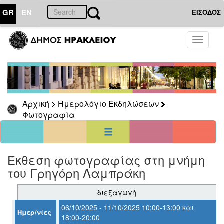
GR
EN
ΕΙΣΟΔΟΣ
10
Οκτώβριος
Toggle
2025
navigati
Κυρ
Δευ
Τρι
Τετ
Πεμ
Παρ
Σαβ
1
2
3
4
5
6
7
8
9
10
11
Αρχική
Ημερολόγιο Εκδηλώσεων
12
13
14
15
16
17
18
Φωτογραφία
19
20
21
22
23
24
25
26
27
28
29
30
31
<<
σήμερα
>>
Έκθεση φωτογραφίας στη μνήμη
ΗΜΕΡΟΛΟΓΙΟ
ΕΚΔΗΛΩΣΕΩΝ
του Γρηγόρη Λαμπράκη
Φωτογραφία
διεξαγωγή
06/10/2025 - 11/10/2025 10:00-13:00 και
Ημερ/νίες
18:00-20:00