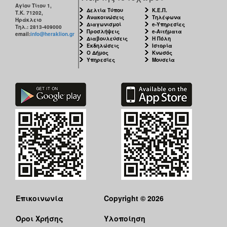
Αγίου Τίτου 1,
Δελτία Τύπου
Κ.Ε.Π.
Τ.Κ. 71202,
Ανακοινώσεις
Τηλέφωνα
Ηράκλειο
Διαγωνισμοί
e-Υπηρεσίες
Τηλ.: 2813-409000
Προσλήψεις
e-Αιτήματα
email:
info@heraklion.gr
Διαβουλεύσεις
Η Πόλη
Εκδηλώσεις
Ιστορία
Ο Δήμος
Κνωσός
Υπηρεσίες
Μουσεία
Επικοινωνία
Copyright © 2026
Όροι Χρήσης
Υλοποίηση