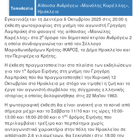
Ο
Αίθουσα Ανδρόγεω «Μανόλης Καρέλλης»,
Τοποθεσία
ΤΟΠΟΣ
Ηράκλειο
ΜΑΣ
Εγκαινιάζεται τη Δευτέρα 6 Οκτωβρίου 2025 στις 20:00 η
έκθεση φωτογραφίας στη μνήμη του αγωνιστή Γρηγόρη
Ο
Λαμπράκη στο φουαγιέ της αίθουσας «Μανώλης
ΔΗΜΟΣ
ο
Καρέλλης» στο 2
όροφο του δημοτικού κτιρίου Ανδρόγεω 2
η οποία συνδιοργανώνεται από τον Σύλλογο
ΠΟΛΙΤΙΣΜΟΣ
Μαραθωνοδρόμων Κρήτης-ΙΚΑΡΟΣ, το Δήμο Ηρακλείου και
την Περιφέρεια Κρήτης.
ΑΝΘΕΚΤΙΚΗ
ΠΟΛΗ
Η έκθεση πραγματοποιείται στο πλαίσιο των εκδηλώσεων
ο
για τον 1
δρόμο Ειρήνης στη μνήμη του Γρηγόρη
Λαμπράκη που θα πραγματοποιηθεί την Κυριακή 12
Οκτωβρίου στο Ηράκλειο με στόχο να τιμηθεί η ζωή και το
έργο του αγωνιστή-συμβόλου της σύγχρονης ελληνικής
ιστορίας ο οποίος δολοφονήθηκε στις 22 Μαΐου 1963.
Η φωτογραφική έκθεση θα είναι ανοικτή για το κοινό από
σήμερα μέχρι και το Σάββατο 11/10 και τις ώρες 10:00-
ος
13:00 και 18:00-20:00 και ο 1
δρόμος Ειρήνης που
περιλαμβάνει τρέξιμο και περπάτημα χωρίς
ανταγωνιστικό χαρακτήρα στην πόλη του Ηρακλείου σε
απόσταση 2,6 χιλιομέτρων, θα ξεκινήσει στις 18:00 την