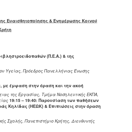
ης Ευαισθητοποίησης & Ενημέρωσης Κοινού
Κρήτη
ιβληστροειδοπαθών (Π.Ε.Α.) & της
ου Υγείας, Πρόεδρος Πανελλήνιας Ένωσης
α, με έμφαση στην όραση και την ακοή
ειας της Εργασίας, Τμήμα Νοσηλευτικής ΕΚΠΑ,
ρείας
19:15 – 19:40: Παρουσίαση των παθήσεων
ράς Κηλίδας (ΗΕΩΚ) & Επιπτώσεις στην όραση
ής Σχολής, Πανεπιστήμιο Κρήτης, Διευθυντής