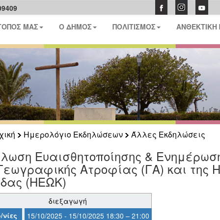
09409
ΤΟΠΟΣ ΜΑΣ
Ο ΔΗΜΟΣ
ΠΟΛΙΤΙΣΜΟΣ
ΑΝΘΕΚΤΙΚΗ
χική
Ημερολόγιο Εκδηλώσεων
Άλλες Εκδηλώσεις
λωση Ευαισθητοποίησης & Ενημέρωσης
Γεωγραφικής Ατροφίας (ΓΑ) και της 
ίδας (ΗΕΩΚ)
διεξαγωγή
/νίες
15/10/2025 - 15/10/2025 18:30 – 21:00