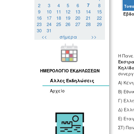
7
2
3
4
5
6
8
Τοπο
9
10
11
12
13
14
15
Έβδο
16
17
18
19
20
21
22
23
24
25
26
27
28
29
30
31
<<
σήμερα
>>
Η Πανε
Εκστρα
Κηλίδα
ΗΜΕΡΟΛΟΓΙΟ ΕΚΔΗΛΩΣΕΩΝ
συνεργ
Άλλες Εκδηλώσεις
Α) Κέν
Αρχείο
Β) Εθνι
Γ) Ελλη
Δ) Ελλη
Ε) Εται
ΣΤ) Πα