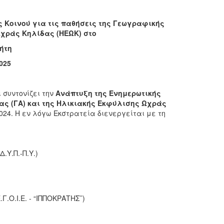
 Κοινού για τις παθήσεις της Γεωγραφικής
Ωχράς Κηλίδας (ΗΕΩΚ) στ
ο
ρήτη
025
 συντονίζει την
Ανάπτυξη της Ενημερωτικής
ας (ΓΑ) και της Ηλικιακής Εκφύλισης Ωχράς
024.
Η εν λόγω Εκστρατεία διενεργείται με
τη
.Υ.Π.-Π.Υ.)
.Ο.Ι.Ε. - “ΙΠΠΟΚΡΑΤΗΣ’’)