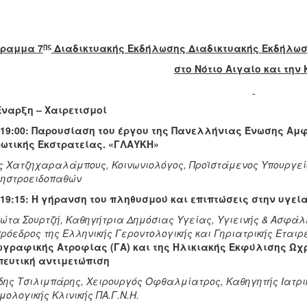
ης
ραμμα 7
Διαδικτυακής Εκδήλωσης Διαδικτυακής Εκδήλωσ
στο Νότιο Αιγαίο και την 
 Έναρξη – Χαιρετισμοί
– 19:00: Παρουσίαση του έργου της Πανελλήνιας Ένωσης Αμφ
ωτικής Εκστρατείας. «ΓΛΑΥΚΗ»
ς Χατζηχαραλάμπους, Κοινωνιολόγος, Προϊστάμενος Υπουργεί
ηστροειδοπαθών
– 19:15: Η γήρανση του πληθυσμού και επιπτώσεις στην υγεί
ώτα Σουρτζή, Καθηγήτρια Δημόσιας Υγείας, Υγιεινής & Ασφάλ
πρόεδρος της Ελληνικής Γεροντολογικής και Γηριατρικής Εται
ωγραφικής Ατροφίας (ΓΑ) και της Ηλικιακής Εκφύλισης Ωχ
πευτική αντιμετώπιση
δης Τσιλιμπάρης
,
Χειρουργός Οφθαλμίατρος, Καθηγητής Ιατρικ
ολογικής Κλινικής ΠΑ.Γ.Ν.Η.