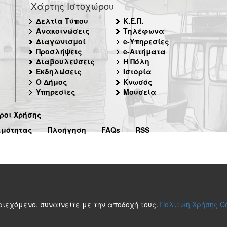
Χάρτης Ιστοχώρου
Δελτία Τύπου
Κ.Ε.Π.
Ανακοινώσεις
Τηλέφωνα
Διαγωνισμοί
e-Υπηρεσίες
Προσλήψεις
e-Αιτήματα
Διαβουλεύσεις
Η Πόλη
Εκδηλώσεις
Ιστορία
Ο Δήμος
Κνωσός
Υπηρεσίες
Μουσεία
ροι Χρήσης
ιμότητας
Πλοήγηση
FAQs
RSS
περιεχόμενο, συναινείτε με την αποδοχή τους.
Πολιτική Χρήσης C