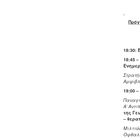
Πρόγ
18:30:
18:45 
Ενημερ
Στρατή
Αμφιβλ
19:00 
Παναγι
Α’ Αντι
της Γε
– θερα
Μιλτιά
Οφθαλμ