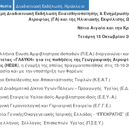
θεσία
Διαδικτυακή Εκδήλωση, Ηράκλειο
μη Διαδικτυακή Εκδήλωση Ευαισθητοποίησης & Ενημέρωσης
Ατροφίας (ΓΑ) και της Ηλικιακής Εκφύλισης 
Νότιο Αιγαίο και την Κ
Τετάρτη 15 Οκτωβρίου 2
λλήνια Ένωση Αμφιβληστροειδοπαθών (Π.Ε.Α.) διοργανώνει και
τείας «ΓΛΑΥΚΗ» για τις παθήσεις της Γεωγραφικής Ατροφί
ς (ΗΕΩΚ
), η έναρξη της οποίας πραγματοποιήθηκε στις 15-10-2
ασία και με την υποστήριξη των Φορέων:
τρο Εκπαίδευσης και Αποκατάστασης Τυφλών (Κ.Ε.Α.Τ.)
κό Διαδημοτικό Δίκτυο Υγιών Πόλεων – Προαγωγής Υγείας (Ε.Δ.Δ
νική Εταιρεία Υαλοειδούς-Αμφιβληστροειδούς (Ε.Ε.Υ.-Α.)
νική Γεροντολογική και Γηριατρική Εταιρεία (Ε.Γ.Γ.Ε.)
ρία Γενικής/Οικογενειακής Ιατρικής Ελλάδος - “ΙΠΠΟΚΡΑΤΗΣ’’ (Ε.Γ
νελλήνιος Σύλλογος Επισκεπτών Υγείας (Π.Σ.Ε.Υ.)