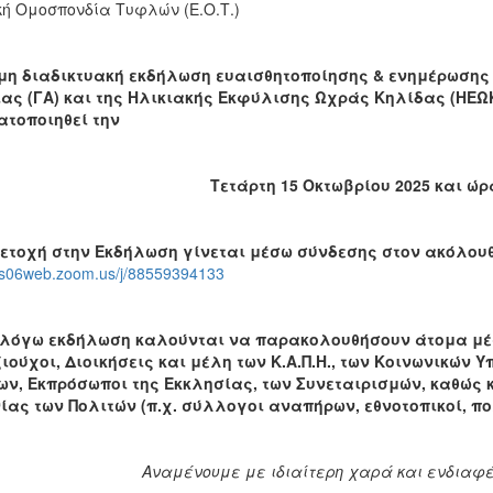
κή Ομοσπονδία Τυφλών (Ε.Ο.Τ.)
μη διαδικτυακή εκδήλωση ευαισθητοποίησης & ενημέρωσης 
ας (ΓΑ) και της Ηλικιακής Εκφύλισης Ωχράς Κηλίδας (ΗΕΩΚ)
τοποιηθεί την
Τετάρτη 15 Οκτωβρίου 2025 και ώρα
ετοχή στην Εκδήλωση γίνεται μέσω σύνδεσης στον ακόλο
/us06web.zoom.us/j/88559394133
 λόγω εκδήλωση καλούνται να παρακολουθήσουν άτομα μέση
ιούχοι, Διοικήσεις και μέλη των Κ.Α.Π.Η., των Κοινωνικών
ων, Εκπρόσωποι της Εκκλησίας, των Συνεταιρισμών, καθώς
ίας των Πολιτών (π.χ. σύλλογοι αναπήρων, εθνοτοπικοί, πολ
Αναμένουμε με ιδιαίτερη χαρά και ενδιαφέ