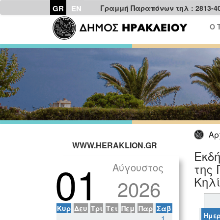
GR
EN
Γραμμή Παραπόνων τηλ : 2813-4
Ο 
Αρ
WWW.HERAKLION.GR
Εκδή
01
Αύγουστος
της 
Κηλ
2026
Κυρ
Δευ
Τρι
Τετ
Πεμ
Παρ
Σαβ
Ημερ
1