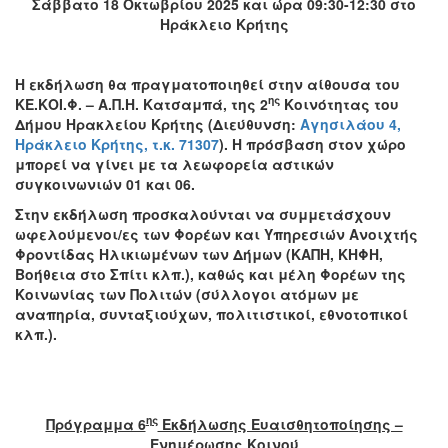
Σάββατο 18 Οκτωβρίου 2025 και ώρα 09:30-12:30 στο
Ηράκλειο Κρήτης
Η εκδήλωση θα πραγματοποιηθεί στην αίθουσα του
ης
ΚΕ.ΚΟΙ.Φ. – Α.Π.Η. Κατσαμπά, της 2
Κοινότητας του
Δήμου Ηρακλείου Κρήτης (Διεύθυνση:
Αγησιλάου 4,
Ηράκλειο Κρήτης, τ.κ. 71307
). Η πρόσβαση στον χώρο
μπορεί να γίνει με τα λεωφορεία αστικών
συγκοινωνιών 01 και 06.
Στην εκδήλωση προσκαλούνται να συμμετάσχουν
ωφελούμενοι/ες των Φορέων και Υπηρεσιών Ανοιχτής
Φροντίδας Ηλικιωμένων των Δήμων (ΚΑΠΗ, ΚΗΦΗ,
Βοήθεια στο Σπίτι κλπ.), καθώς και μέλη Φορέων της
Κοινωνίας των Πολιτών (σύλλογοι ατόμων με
αναπηρία, συνταξιούχων, πολιτιστικοί, εθνοτοπικοί
κλπ.).
ης
Πρόγραμμα 6
Εκδήλωσης Ευαισθητοποίησης –
Ενημέρωσης Κοινού