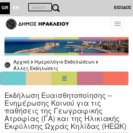
GR
EN
ΕΙΣΟΔΟΣ
01
Αύγουστος
Toggle
2026
navigati
Κυρ
Δευ
Τρι
Τετ
Πεμ
Παρ
Σαβ
1
2
3
4
5
6
7
8
Αρχική
Ημερολόγιο Εκδηλώσεων
9
10
11
12
13
14
15
Άλλες Εκδηλώσεις
16
17
18
19
20
21
22
23
24
25
26
27
28
29
30
31
<<
σήμερα
>>
Εκδήλωση Ευαισθητοποίησης –
Ενημέρωσης Κοινού για τις
ΗΜΕΡΟΛΟΓΙΟ
ΕΚΔΗΛΩΣΕΩΝ
παθήσεις της Γεωγραφικής
Άλλες
Ατροφίας (ΓΑ) και της Ηλικιακής
Εκδηλώσεις
Εκφύλισης Ωχράς Κηλίδας (ΗΕΩΚ)
Αρχείο