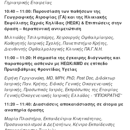
Γηριατρικής Εταιρείας
10:40 – 11:00: Παρουσίαση των παθήσεων της
Γεωγραφικής Ατροφίας (ΓΑ) και της Ηλικιακής
Εκφύλισης Ωχράς Κηλίδας (ΗΕΩΚ) & Επιπτώσεις στην
όραση – θεραπευτική αντιμετώπιση
Μιλτιάδης Τσιλιμπάρης, Χειρουργός Οφθαλμίατρος,
Καθηγητής Ιατρικής Σχολής, Πανεπιστήμιο Κρήτης,
Διευθυντής Οφθαλμολογικής Κλινικής ΠΑ.Γ.Ν.Η.
11:00 – 11:20: Η σημασία της έγκαιρης διάγνωσης και
παραπομπής ασθενών με ΗΕΩΚ/AMD σε επίπεδο
Πρωτοβάθμιας Φροντίδας Υγείας
Ειρήνη Γεργιανάκη, MD, MPH, PhD, Post Doc, Διδάκτωρ
Ιατρικής Παν. Κρήτης, Ειδικός Γενικής Οικογενειακής
Ιατρικής, Προσωπικός Ιατρός, Εκπρόσωπος της Εταιρίας
Γενικής/Οικογενειακής Ιατρικής Ελλάδος - “ΙΠΠΟΚΡΑΤΗΣ’’
11:20 – 11:40: Διαστάσεις αποκατάστασης σε άτομα με
αναπηρία όρασης
Μαρία Πλαστήρα, Εκπαιδεύτρια Κινητικότητας,
Προσανατολισμού & Δεξιοτήτων, Κέντρο Εκπαίδευσης
Αποκατάστασης Τυφλών