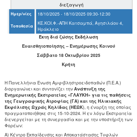
διεξαγωγή
Ημερ/νίες
18/10/2025 - 18/10/2025 09:30-12:30
ΚΕ.ΚΟΙ.Φ.-ΑΠΗ Κατσαμπά, Αγησιλάου 4,
Τοποθεσία
Ο
Ηράκλειο
ΤΟΠΟΣ
Έκτη διά ζώσης Εκδήλωση
ΜΑΣ
Ευαισθητοποίησης – Ενημέρωσης Κοινού
Ο
Σάββατο 18 Οκτωβρίου 2025
ΔΗΜΟΣ
Κρήτη
ΠΟΛΙΤΙΣΜΟΣ
Η Πανελλήνια Ένωση Αμφιβληστροειδοπαθών (Π.Ε.Α.)
ΑΝΘΕΚΤΙΚΗ
ΠΟΛΗ
διοργανώνει και συντονίζει την
Ανάπτυξη της
Ενημερωτικής Εκστρατείας «ΓΛΑΥΚΗ» για τις παθήσεις
της Γεωγραφικής Ατροφίας (ΓΑ) και της Ηλικιακής
Εκφύλισης Ωχράς Κηλίδας (ΗΕΩΚ
), η έναρξη της οποίας
πραγματοποιήθηκε στις 15-10-2024.
Η εν λόγω Εκστρατεία
διενεργείται με
τη συνεργασία και με την υποστήριξη των
Φορέων:
Α) Κέντρο Εκπαίδευσης και Αποκατάστασης Τυφλών