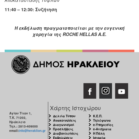
11:40 – 12:30: Συζήτηση
Η εκδήλωση πραγματοποιείται με την ευγενική
χορηγία της
ROCHE
HELLAS
A
.
E
.
Χάρτης Ιστοχώρου
Αγίου Τίτου 1,
Δελτία Τύπου
Κ.Ε.Π.
Τ.Κ. 71202,
Ανακοινώσεις
Τηλέφωνα
Ηράκλειο
Διαγωνισμοί
e-Υπηρεσίες
Τηλ.: 2813-409000
Προσλήψεις
e-Αιτήματα
email:
info@heraklion.gr
Διαβουλεύσεις
Η Πόλη
Εκδηλώσεις
Ιστορία