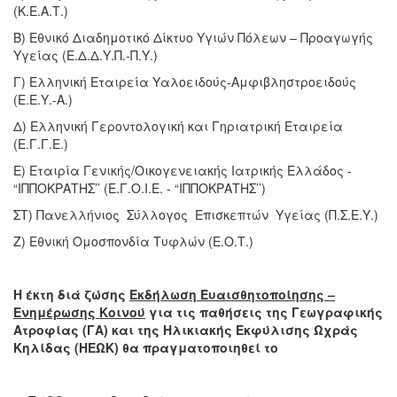
(Κ.Ε.Α.Τ.)
Β) Εθνικό Διαδημοτικό Δίκτυο Υγιών Πόλεων – Προαγωγής
Υγείας (Ε.Δ.Δ.Υ.Π.-Π.Υ.)
Γ) Ελληνική Εταιρεία Υαλοειδούς-Αμφιβληστροειδούς
(Ε.Ε.Υ.-Α.)
Δ) Ελληνική Γεροντολογική και Γηριατρική Εταιρεία
(Ε.Γ.Γ.Ε.)
Ε) Εταιρία Γενικής/Οικογενειακής Ιατρικής Ελλάδος -
“ΙΠΠΟΚΡΑΤΗΣ’’ (Ε.Γ.Ο.Ι.Ε. - “ΙΠΠΟΚΡΑΤΗΣ’’)
ΣΤ) Πανελλήνιος Σύλλογος Επισκεπτών Υγείας (Π.Σ.Ε.Υ.)
Ζ) Εθνική Ομοσπονδία Τυφλών (Ε.Ο.Τ.)
Η έκτη διά ζώσης
Εκδήλωση Ευαισθητοποίησης –
Ενημέρωσης Κοινού
για τις παθήσεις της Γεωγραφικής
Ατροφίας (ΓΑ) και της Ηλικιακής Εκφύλισης Ωχράς
Κηλίδας (ΗΕΩΚ) θα πραγματοποιηθεί το