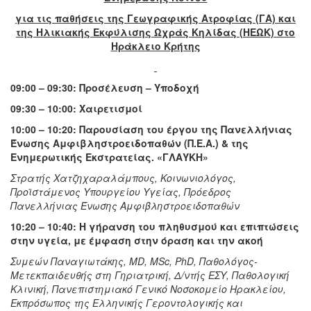
για τις παθήσεις της Γεωγραφικής Ατροφίας (ΓΑ) και
της Ηλικιακής Εκφύλισης Ωχράς Κηλίδας (ΗΕΩΚ) στο
Ηράκλειο Κρήτης
09:00 – 09:30: Προσέλευση – Υποδοχή
09:30 – 10:00: Χαιρετισμοί
10:00 – 10:20: Παρουσίαση του έργου της Πανελλήνιας
Ένωσης Αμφιβληστροειδοπαθών (Π.Ε.Α.) & της
Ενημερωτικής Εκστρατείας. «ΓΛΑΥΚΗ»
Στρατής Χατζηχαραλάμπους, Κοινωνιολόγος,
Προϊστάμενος Υπουργείου Υγείας, Πρόεδρος
Πανελλήνιας Ένωσης Αμφιβληστροειδοπαθών
10:20 – 10:40: Η γήρανση του πληθυσμού και επιπτώσεις
στην υγεία, με έμφαση στην όραση και την ακοή
Συμεών Παναγιωτάκης, MD, MSc, PhD, Παθολόγος-
Μετεκπαιδευθής στη Γηριατρική, Δ/ντής ΕΣΥ, Παθολογική
Κλινική, Πανεπιστημιακό Γενικό Νοσοκομείο Ηρακλείου,
Εκπρόσωπος της Ελληνικής Γεροντολογικής και