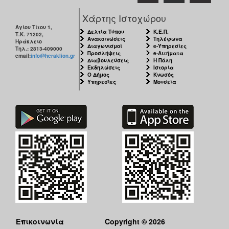
Χάρτης Ιστοχώρου
Αγίου Τίτου 1,
Δελτία Τύπου
Κ.Ε.Π.
Τ.Κ. 71202,
Ανακοινώσεις
Τηλέφωνα
Ηράκλειο
Διαγωνισμοί
e-Υπηρεσίες
Τηλ.: 2813-409000
Προσλήψεις
e-Αιτήματα
email:
info@heraklion.gr
Διαβουλεύσεις
Η Πόλη
Εκδηλώσεις
Ιστορία
Ο Δήμος
Κνωσός
Υπηρεσίες
Μουσεία
Επικοινωνία
Copyright © 2026