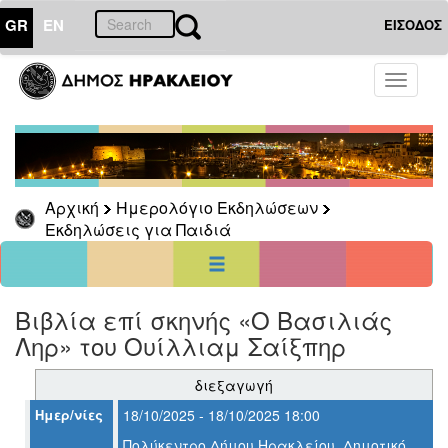
GR
EN
ΕΙΣΟΔΟΣ
10
Οκτώβριος
Toggle
2025
navigati
Κυρ
Δευ
Τρι
Τετ
Πεμ
Παρ
Σαβ
1
2
3
4
5
6
7
8
9
10
11
Αρχική
Ημερολόγιο Εκδηλώσεων
12
13
14
15
16
17
18
Εκδηλώσεις για Παιδιά
19
20
21
22
23
24
25
26
27
28
29
30
31
<<
σήμερα
>>
Βιβλία επί σκηνής «Ο Βασιλιάς
ΗΜΕΡΟΛΟΓΙΟ
ΕΚΔΗΛΩΣΕΩΝ
Ληρ» του Ουίλλιαμ Σαίξπηρ
Εκδηλώσεις
διεξαγωγή
για
Παιδιά
Ημερ/νίες
18/10/2025 - 18/10/2025 18:00
Πολύκεντρο Δήμου Ηρακλείου, Δημοτικό