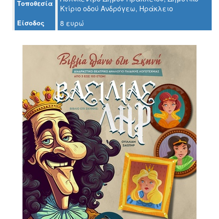
Τοποθεσία
Κτίριο οδού Ανδρόγεω, Ηράκλειο
Είσοδος
8 ευρώ
Ο
ΤΟΠΟΣ
ΜΑΣ
Ο
ΔΗΜΟΣ
ΠΟΛΙΤΙΣΜΟΣ
ΑΝΘΕΚΤΙΚΗ
ΠΟΛΗ