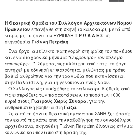
Η Θεατρική Ομάδα του Συλλόγου Αρχιτεκτόνων Νομού
Ηρακλείου
επανήλθε στη σκηνή το καλοκαίρι, μετά από
καιρό, με το έργο του ΕΥΡΙΠΙΔΗ
Τ Ρ Ω Α Δ Ε Σ
σε
σκηνοθεσία
Γιάννη Πετράκη
Ένα έργο, αμείλικτο "κατηγορώ" στη φρίκη του πολέμου
και ένα διαχρονικό μήνυμα: "
Ο φρόνιμος τον πόλεμο
αποφεύγει...
". Σήμερα, περισσότερο από ποτέ, το έργο
αντηχεί με οδυνηρή επικαιρότητα, μιλώντας με τρόπο
βαθιά ανθρώπινο για την τραγωδία που εκτυλίσσεται
στην Παλαιστίνη, για τη γενοκτονία ενός λαού.
Ο Σύλλογος ώς υποσχέθηκε το καλοκαίρι, διέθεσε από
τις εισπράξεις των παραστάσεων, το ποσό των 1000
ευρώ στους
Γιατρούς Χωρίς Σύνορα,
για την
ανθρωπιστική βοήθεια στη
Γάζα.
Σε αυτό το έργο η θεατρική ομάδα του ΣΑΝΗ ξεπέρασε
τον εαυτό της κάτω απο την καθοδήγηση του συναδέλφου
αρχιτέκτονα, σκηνοθέτη Γιάννη Πετράκη δίνοντας στίγμα
κοινωνικό και πολιτικό στη δράση της.