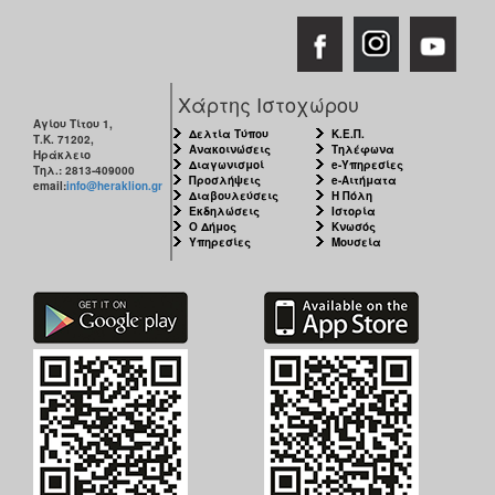
Χάρτης Ιστοχώρου
Αγίου Τίτου 1,
Δελτία Τύπου
Κ.Ε.Π.
Τ.Κ. 71202,
Ανακοινώσεις
Τηλέφωνα
Ηράκλειο
Διαγωνισμοί
e-Υπηρεσίες
Τηλ.: 2813-409000
Προσλήψεις
e-Αιτήματα
email:
info@heraklion.gr
Διαβουλεύσεις
Η Πόλη
Εκδηλώσεις
Ιστορία
Ο Δήμος
Κνωσός
Υπηρεσίες
Μουσεία