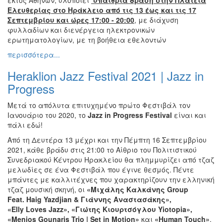
Ελευθερίας στο Ηράκλειο από τις 13 έως και τις 17
Σεπτεμβρίου και ώρες 17:00 - 20:00
, με διάχυση
φυλλαδίων και διενέργεια ηλεκτρονικών
ερωτηματολογίων, με τη βοήθεια εθελοντών
περισσότερα...
Heraklion Jazz Festival 2021 | Jazz in
Progress
Μετά τo απόλυτα επιτυχημένο πρώτο Φεστιβάλ τον
Ιανουάριο του 2020, το
Jazz in Progress Festival
είναι και
πάλι εδώ!
Από τη Δευτέρα 13 μέχρι και την Πέμπτη 16 Σεπτεμβρίου
2021, κάθε βράδυ στις 21:00 το Αίθριο του Πολιτιστικού
Συνεδριακού Κέντρου Ηρακλείου θα πλημμυρίζει από τζαζ
μελωδίες σε ένα Φεστιβάλ που έγινε θεσμός. Πέντε
μπάντες με καλλιτέχνες που χαρακτηρίζουν την ελληνική
τζαζ μουσική σκηνή, οι
«Μιχάλης Καλκάνης Group
Feat.
Haig
Yazdjian
& Γιάννης Αναστασάκης»,
«
Elly
Loves
Jazz
», «Γιώτης Κιουρτσόγλου
Yiotopia
»,
«
Menios
Gounaris
Trio
|
Set
in
Motion
»
και
«
Human
Touch
»
,