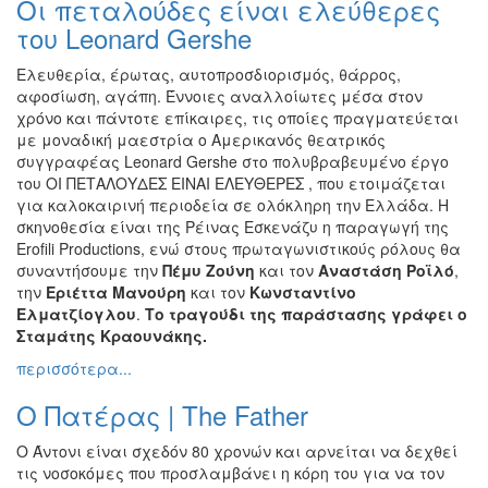
Οι πεταλούδες είναι ελεύθερες
Ζωγραφική
του Leonard Gershe
Φωτογραφία
Ελευθερία, έρωτας, αυτοπροσδιορισμός, θάρρος,
Τραγούδι
αφοσίωση, αγάπη. Έννοιες αναλλοίωτες μέσα στον
Μουσική
χρόνο και πάντοτε επίκαιρες, τις οποίες πραγματεύεται
με μοναδική μαεστρία ο Αμερικανός θεατρικός
Κινηματογράφος
συγγραφέας Leonard Gershe στο πολυβραβευμένο έργο
Χορός
του ΟΙ ΠΕΤΑΛΟΥΔΕΣ ΕΙΝΑΙ ΕΛΕΥΘΕΡΕΣ , που ετοιμάζεται
για καλοκαιρινή περιοδεία σε ολόκληρη την Ελλάδα. Η
Θέατρο
σκηνοθεσία είναι της Ρέινας Εσκενάζυ η παραγωγή της
Παζάρι
Erofili Productions, ενώ στους πρωταγωνιστικούς ρόλους θα
Ειδών
συναντήσουμε την
Πέμυ Ζούνη
και τον
Αναστάση Ροϊλό
,
την
Εριέττα Μανούρη
και τον
Κωνσταντίνο
Συνέδρια
Ελματζίογλου
.
Το τραγούδι της παράστασης γράφει ο
Ημερίδες
Σταμάτης Κραουνάκης.
-
περισσότερα...
Διημερίδες
Ο Πατέρας | The Father
Σεμινάρια-
Διαλέξεις-
Ο Άντονι είναι σχεδόν 80 χρονών και αρνείται να δεχθεί
Ομιλίες
τις νοσοκόμες που προσλαμβάνει η κόρη του για να τον
Διάφορες