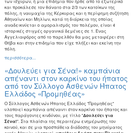
των ισχυρών, ή μια επιδημία που ήρθε από το εξωτερικό
και προκάλεσε τον θάνατο στα 2/3 των κατοίκων της
πόλης, η ναυμαχία της Κέρκυρας και η περίφημη συζήτηση
Αθηναίων και Μηλίων, κατά τη διάρκεια της οποίας
αναδεικνύεται ο αμοραλισμός του πολέμου, είναι 4
ιστορικές στιγμές οργανικά δεμένες σε 1. Ένας
Αγγελιαφόρος από το παρελθόν θα μας μεταφέρει στη
Θήβα και στην επιδημία που είχε πλήξει και εκείνη την
πόλη.
περισσότερα...
«Δουλεύει για Σένα!» καμπάνια
απέναντι στον καρκίνο του ήπατος
από τον Σύλλογο Ασθενών Ήπατος
Ελλάδος «Προμηθέας»
Ο Σύλλογος Ασθενών Ήπατος Ελλάδος "Προμηθέας"
υλοποιεί καμπάνια απέναντι στον καρκίνο του ήπατος και
τους παράγοντες κινδύνου, με τίτλο "
Δουλεύει για
Σένα!
". Στα πλαίσια της περαιτέρω ενημέρωσης του
κοινού, και σε μια προσπάθεια διάδοσης του μηνύματος
εκτός Αθηνών, υλοποιεί
υπαίθρια δράση στην Πλατεία