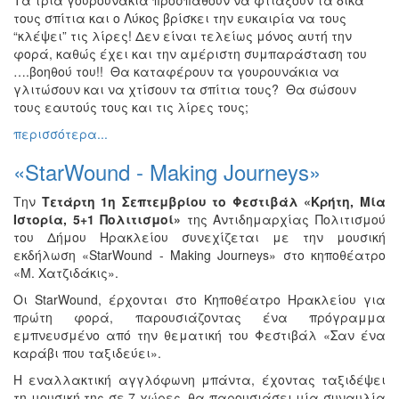
τους σπίτια και ο Λύκος βρίσκει την ευκαιρία να τους
“κλέψει” τις λίρες! Δεν είναι τελείως μόνος αυτή την
φορά, καθώς έχει και την αμέριστη συμπαράσταση του
….βοηθού του!! Θα καταφέρουν τα γουρουνάκια να
γλιτώσουν και να χτίσουν τα σπίτια τους? Θα σώσουν
τους εαυτούς τους και τις λίρες τους;
περισσότερα...
«StarWound - Making Journeys»
Την
Τετάρτη 1η Σεπτεμβρίου
το Φεστιβάλ «Κρήτη, Μία
Ιστορία, 5+1 Πολιτισμοί»
της Αντιδημαρχίας Πολιτισμού
του Δήμου Ηρακλείου συνεχίζεται με την μουσική
εκδήλωση «StarWound - Making Journeys» στο κηποθέατρο
«Μ. Χατζιδάκις».
Οι StarWound, έρχονται στο Κηποθέατρο Ηρακλείου για
πρώτη φορά, παρουσιάζοντας ένα πρόγραμμα
εμπνευσμένο από την θεματική του Φεστιβάλ «Σαν ένα
καράβι που ταξιδεύει».
Η εναλλακτική αγγλόφωνη μπάντα, έχοντας ταξιδέψει
τη μουσική της σε 7 χώρες, θα παρουσιάσει μία συναυλία