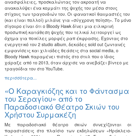
ανασφάλειες, προσκαλώντας τον ακροατή να
ανακαλύψει ένα κομμάτι της ψυχής του μέσα στους
στίχους των τραγουδιών του. Οι φανατικοί θαυμαστές του
(και είναι πολλοί) μιλάνε για «σύγχρονη ποίηση». Το μόνο
σίγουρο είναι ότι ο Bloody Hawk δίνει μια ειλικρινή
προσωπική κατάθεση ψυχής που τελικά λειτουργεί ως
όχημα για ποικίλες μορφές ραπ έκφρασης. Έχοντας στο
ενεργητικό του 2 studio album, δεκάδες sold out ζωντανές
εμφανίσεις και χιλιάδες θεάσεις στα social media, ο
Bloody Hawk παραμένει πιστός στο στυλ που ο ίδιος
χάραξε από το 2013, όταν άρχισε να ανεβάζει βίντεο με
τραγούδια του στο YouTube.
περισσότερα...
«Ο Καραγκιόζης και το Φάντασμα
του Σεραγίου» από το
Παραδοσιακό Θέατρο Σκιών του
Χρήστου Συρμακέζη
Με παραδοσιακό θέατρο σκιών συνεχίζονται οι
παραστάσεις στο πλαίσιο των εκδηλώσεων «Ηράκλειο-