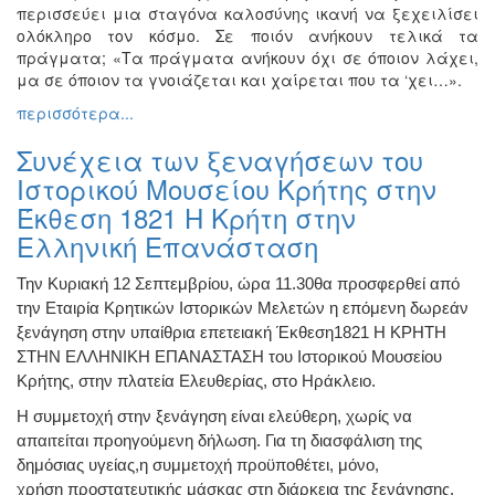
περισσεύει μια σταγόνα καλοσύνης ικανή να ξεχειλίσει
ολόκληρο τον κόσμο. Σε ποιόν ανήκουν τελικά τα
πράγματα; «Τα πράγματα ανήκουν όχι σε όποιον λάχει,
μα σε όποιον τα γνοιάζεται και χαίρεται που τα ‘χει…».
περισσότερα...
Συνέχεια των ξεναγήσεων του
Ιστορικού Μουσείου Κρήτης στην
Έκθεση 1821 Η Κρήτη στην
Ελληνική Επανάσταση
Την Κυριακή
12 Σεπτεμβρίου,
ώρα 11.
30
θα προσφερθεί από
την Εταιρία Κρητικών
Ιστορικών Μελετών
η επόμενη δωρεάν
ξενάγηση
στην
υπαίθρια επετειακή Έκθεσ
η
1821
Η
ΚΡΗΤΗ
ΣΤΗΝ ΕΛΛΗΝΙΚΗ ΕΠΑΝΑΣΤΑΣΗ
του Ιστορικού Μουσείου
Κρήτης
,
στην πλατεία
Ελευθερίας, στο Ηράκλειο.
Η συμμετοχή στην ξενάγηση είναι ελεύθερη, χωρίς να
απαιτείται προηγούμενη δήλωση.
Για
τη διασφάλιση της
δημόσιας υγείας
,
η συμμετοχή προϋποθέτει, μόνο,
χρήση
προστατευτικής
μάσκας στη διάρκεια της ξενάγησης.