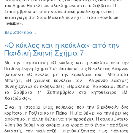
του Δήμου Ηρακλείου ολοκληρώνονται το Σάββατο 11
Σεπτεμβρίου με μία εντυπωσιακή μουσικοχορευτική
παραγωγή στη Στοά Μακάσι που έχει τίτλο «How to be
Invisible».
περισσότερα...
«Ο κύκλος και η κούκλα» από την
Παιδική Σκηνή Σχήμα 7
Με την παράσταση «Ο κύκλος και η κούκλα» από την
Παιδική Σκηνή Σχήμα 7 σε διασκευή της Νικολέτας Δάφνου
(κείμενα «Ο κύκλος με την κιμωλία» του Μπέρτολτ
Μπρέχτ, «Η χαμένη κούκλα» του Αλφόνσο Σάστρε)
συνεχίζονται οι εκδηλώσεις «Ηράκλειο- Καλοκαίρι 2021»
το Σάββατο 11 Σεπτεμβρίου στο κηποθέατρο «Μ.
Χατζιδάκις».
Είναι η ιστορία μιας κούκλας που την διεκδικούν δυο
κορίτσια, η Ροζίτα και η Πάκα. Η μία θέλει να την έχει ως
απόκτημα, η άλλη θέλει να την προσέχει. Η σολομώντεια
λύση θα δοθεί για ακόμα μια φορά από έναν παράξενο
δικαστή, τον παλιατζή, υπενθυμίζοντας πως πάντοτε