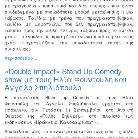
με τραγούδια - προσωπικά και δια- σκευές - που είναι
συνδεδεμένα με οποιαδήποτε μορφή μετακίνησης ή με-
τάβασης. Ταξίδια με τρένα που πραγματοποιήθηκαν,
ταξίδια με αεροπλάνα που δεν πραγματοποιήθηκαν,
ταξίδια προς την άλλη πλευρά, ταξίδια προς το «μέσα
μας». Τραγούδια σε πρώτη ζωντανή παρουσίαση και νέος
ήχος υπογραμμίζουν την μοναδικότητα αυτής της
συναυλίας.
περισσότερα...
«Double Impact» Stand Up Comedy
show με τους Ηλία Φουντούλη και
Άγγελο Σπηλιόπουλο
Η παράσταση Stand up Comedy με τους Ηλία
Φουντούλη και Άγγελο Σπηλιόπουλο έρχεται στο
Ηράκλειο, την Τετάρτη 1η Σεπτεμβρίου στο Ανοικτό
Θέατρο της «Πύλης Βηθλεέμ» στο πλαίσιο των
εκδηλώσεων «Ηράκλειο- Καλοκαίρι 2021».
Κουβαλάνε μαζί τα καλύτερα κείμενά τους από τις σόλο
παραστάσεις τους, μαζί με νέο υλικό και αστεία και