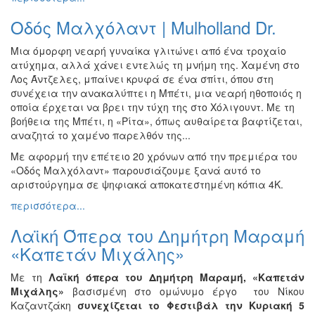
Οδός Μαλχόλαντ | Mulholland Dr.
Μια όμορφη νεαρή γυναίκα γλιτώνει από ένα τροχαίο
ατύχημα, αλλά χάνει εντελώς τη μνήμη της. Χαμένη στο
Λος Άντζελες, μπαίνει κρυφά σε ένα σπίτι, όπου στη
συνέχεια την ανακαλύπτει η Μπέτι, μια νεαρή ηθοποιός η
οποία έρχεται να βρει την τύχη της στο Χόλιγουντ. Με τη
βοήθεια της Μπέτι, η «Ρίτα», όπως αυθαίρετα βαφτίζεται,
αναζητά το χαμένο παρελθόν της...
Με αφορμή την επέτειο 20 χρόνων από την πρεμιέρα του
«Οδός Μαλχόλαντ» παρουσιάζουμε ξανά αυτό το
αριστούργημα σε ψηφιακά αποκατεστημένη κόπια 4Κ.
περισσότερα...
Λαϊκή Όπερα του Δημήτρη Μαραμή
«Καπετάν Μιχάλης»
Με τη
Λαϊκή όπερα του Δημήτρη Μαραμή, «Καπετάν
Μιχάλης»
βασισμένη στο ομώνυμο έργο του Νίκου
Καζαντζάκη
συνεχίζεται το Φεστιβάλ την Κυριακή 5