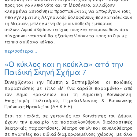
προς τον γαλλικό νότο και τη Μεσόγειο, αλλάζουν
κλεμμένα αυτοκίνητα προσπαθώντας να αποφύγουν τους
επαγγελματίες Αλγερινούς δολοφόνους που καταδιώκουν
τη Μαριάν, μπλεγμένη σε μια υπόθεση εμπορίας
όπλων. Αφού σβήσουν τα ίχνη τους και απομονωθούν σαν
σύγχρονοι ναυαγοί θα εξασφαλίσουν τα προς το ζην με
τα πιο απίθανα κόλπα.
περισσότερα...
«Ο κύκλος και η κούκλα» από την
Παιδική Σκηνή Σχήμα 7
Συνεχίζονται την Πέμπτη 2 Σεπτεμβρίου οι παιδικές
παραστάσεις με τίτλο «Μ’ ένα καράβι παραμύθια» από
τον Δήμο Ηρακλείου και τη Δημοτική Κοινωφελή
Επιχείρηση Πολιτισμού, Περιβάλλοντος & Κοινωνικής
Πρόνοιας Ηρακλείου (ΔΗ.Κ.Ε.Η).
Έτσι τα παιδιά, σε γειτονιές και Κοινότητες του Δήμου,
έχουν την ευκαιρία να παρακολουθήσουν διαδραστικές
θεατρικές παραστάσεις, θέατρο σκιών και κουκλοθέατρο
σε πλατείες και ειδικά διαμορφωμένους χώρους, με όλα