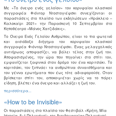
Με «Το όνειρο ενός γελοίου» του κορυφαίου κλασικού
συγγραφέα Φιόντορ Ντοστογιέφσκι συνεχίζονται οι
παραστάσεις στο πλαίσιο των εκδηλώσεων «Ηράκλειο –
Καλοκαίρι 2021» την Παρασκευή 10 Σεπτεμβρίου στο
Κηποθέατρο «Μάνος Χατζιδάκις».
Το Όνειρο Ενός Γελοίου Ανθρώπου, είναι το πιο φωτεινό
και αισιόδοξο διήγημα του κορυφαίου κλασικού
συγγραφέα Φιόντορ Ντοστογιέφσκι. Ένας μελαγχολικός
αντιήρωας αποφασίζει, να βάλει τέλος στην ζωή του.
Αποφασισμένος, την ώρα που πηγαίνει στο σπίτι του,
εμφανίζεται ξαφνικά στον δρόμο του ένα κοριτσάκι. Το
κοριτσάκι, του ξυπνάει τα ανθρώπινα συναισθήματα και
του γέννα ερωτήματα που έως τότε αδιαφορούσε. Όταν
βρίσκεται σπίτι του, αποκοιμιέται χωρίς να το πάρει
είδηση, βλέπει ένα όνειρο και αλλάζει η ζωή του.
περισσότερα...
«How to be Invisible»
Οι παραστάσεις στο πλαίσιο του Φεστιβάλ «Κρήτη, Μία
Ιστορία, 5+1 Πολιτισμοί» της Αντιδημαρχίας Πολιτισμού