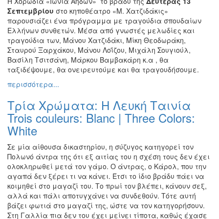
Η Χορωδία «Ιωνία Αηδών» το βράδυ της
Δευτέρας 13
Σεπτεμβρίου
στο κηποθέατρο «Μ. Χατζιδάκις»
παρουσιάζει ένα πρόγραμμα με τραγούδια σπουδαίων
Ελλήνων συνθετών. Μέσα από γνωστές μελωδίες και
τραγούδια των, Μάνου Χατζιδάκι, Μίκη Θεοδωράκη,
Σταυρού Ξαρχάκου, Μάνου Λοΐζου, Μιχάλη Σουγιούλ,
Βασίλη Τσιτσάνη, Μάρκου Βαμβακάρη κ.α , θα
ταξιδέψουμε, θα ονειρευτούμε και θα τραγουδήσουμε.
περισσότερα...
Τρία Χρώματα: Η Λευκή Ταινία
Trois couleurs: Blanc | Three Colors:
White
Σε μία αίθουσα δικαστηρίου, η σύζυγος κατηγορεί τον
Πολωνό άντρα της ότι εξ αιτίας του η σχέση τους δεν έχει
ολοκληρωθεί μετά τον γάμο. Ο άντρας, ο Κάρολ, που την
αγαπά δεν ξέρει τι να κάνει. Έτσι το ίδιο βράδυ πάει να
κοιμηθεί στο μαγαζί του. Το πρωί τον βλέπει, κάνουν σεξ,
αλλά και πάλι αποτυγχάνει να συνδεθούν. Τότε αυτή
βάζει φωτιά στο μαγαζί της, ώστε να τον κατηγορήσουν.
Στη Γαλλία πια δεν του έχει μείνει τίποτα, καθώς έχασε