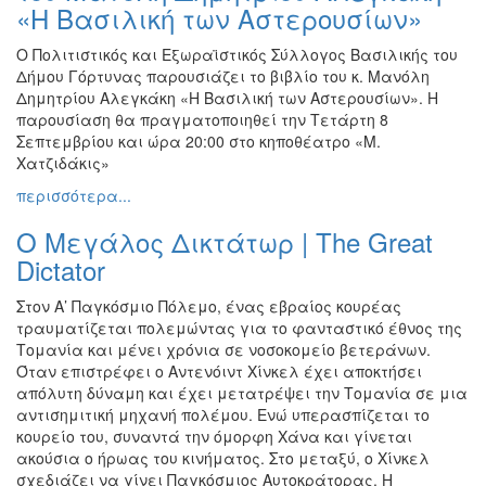
«Η Βασιλική των Αστερουσίων»
Ο Πολιτιστικός και Εξωραϊστικός Σύλλογος Βασιλικής του
Δήμου Γόρτυνας παρουσιάζει το βιβλίο του κ. Μανόλη
Δημητρίου Αλεγκάκη «Η Βασιλική των Αστερουσίων». Η
παρουσίαση θα πραγματοποιηθεί την Τετάρτη 8
Σεπτεμβρίου και ώρα 20:00 στο κηποθέατρο «Μ.
Χατζιδάκις»
περισσότερα...
Ο Μεγάλος Δικτάτωρ | The Great
Dictator
Στον Α’ Παγκόσμιο Πόλεμο, ένας εβραίος κουρέας
τραυματίζεται πολεμώντας για το φανταστικό έθνος της
Τομανία και μένει χρόνια σε νοσοκομείο βετεράνων.
Όταν επιστρέφει ο Αντενόιντ Χίνκελ έχει αποκτήσει
απόλυτη δύναμη και έχει μετατρέψει την Τομανία σε μια
αντισημιτική μηχανή πολέμου. Ενώ υπερασπίζεται το
κουρείο του, συναντά την όμορφη Χάνα και γίνεται
ακούσια ο ήρωας του κινήματος. Στο μεταξύ, ο Χίνκελ
σχεδιάζει να γίνει Παγκόσμιος Αυτοκράτορας. Η