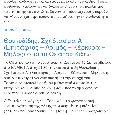
ανοίξει κινδυνεύει να καταστρέψει όλο τον κόσμο. Τρεις
άνθρωποι καλούνται να διαχειριστούν την ύπαρξη της
καταπακτής και αντιλαμβάνονται πόσο ισχυροί μπορούν
να γίνουν, χρησιμοποιώντας ως μέσο, την επικινδυνότητα
της.
περισσότερα...
Θουκυδίδης: Σχεδίασμα Α΄
(Επιτάφιος – Λοιμός – Κέρκυρα –
Μήλος) από το Θέατρο Κάτω
Το Θέατρο Κάτω παρουσιάζει τη Δευτέρα 13 Σεπτεμβρίου,
στο ΕΛ.ΜΕ. ΠΑ στις 21:30, την παράσταση Θουκυδίδης:
Σχεδίασμα Α΄ (Επιτάφιος – Λοιμός – Κέρκυρα – Μήλος), η
οποία επιχειρεί να ανασυστήσει την εποχή του
Πελοποννησιακού πολέμου μέσα από 4 σημεία της
Ιστορίας του Θουκυδίδη και ένα απόσπασμα από τον
Οιδίποδα Τύραννο του Σοφοκλή.
Ο Επιτάφιος λόγος του Περικλή, μια φαντασιακή
αναπαράσταση της πόλης των Αθηνών, η επιδημία
(λοιμός) που ακολουθεί ως θεία τιμωρία της αλαζονείας