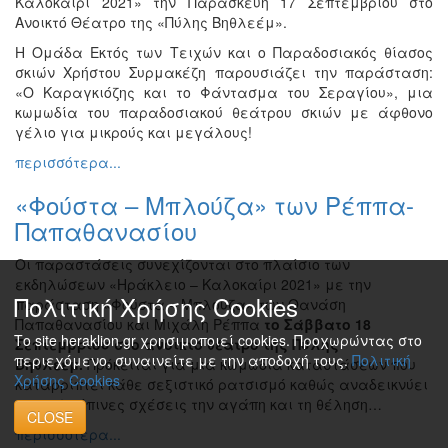
Καλοκαίρι 2021» την Παρασκευή 17 Σεπτεμβρίου στο
Ανοικτό Θέατρο της «Πύλης Βηθλεέμ».
Η Ομάδα Εκτός των Τειχών και ο Παραδοσιακός θίασος
σκιών Χρήστου Συρμακέζη παρουσιάζει την παράσταση:
«Ο Καραγκιόζης και το Φάντασμα του Σεραγίου», μια
κωμωδία του παραδοσιακού θεάτρου σκιών με άφθονο
γέλιο για μικρούς και μεγάλους!
περισσότερα...
«Φούστα – Μπλούζα» των Ρέππα-
Παπαθανασίου
Οι παραστάσεις συνεχίζονται στο πλαίσιο των
εκδηλώσεων «Ηράκλειο – Καλοκαίρι 2021» με την
Πολιτική Χρήσης Cookies
παράσταση «Φούστα – Μπλούζα» των Θανάση
Παπαθανασίου και Μιχάλη Ρέππα
το Σάββατο 18
Το site heraklion.gr χρησιμοποιεί cookies. Προχωρώντας στο
Σεπτεμβρίου στο ανοικτό θέατρο της Πύλης
περιεχόμενο, συναινείτε με την αποδοχή τους.
Πολιτική
Βηθλεέμ.
Πρόκειται για μια κωμωδία καταστάσεων που
Χρήσης Cookies
καταρρίπτει κάθε σεξιστικό ρατσισμό καθώς αναδεικνύει
τις ανθρώπινες σχέσεις την αγάπη και τη θέληση…
CLOSE
περισσότερα...