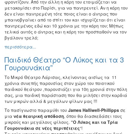
φροντίζουν. Από την άλλη η κόρη του ετοιμάζεται να
Εκθέσεις
μετακομίσει στο Παρίσι, για να παντρευτεί. Αν η κόρη του
δεν είναι παντρεμένη τότε ποιος είναι ο άντρας που
Εκδηλώσεις
μπαινοβγαίνει από το σπίτι του και ισχυρίζεται ότι είναι
για
παντρεμένος εδώ και 10 χρόνια με την κόρη του; Μήπως
Παιδιά
τελικά αυτός ο άντρας και η κόρη του προσπαθούν να τον
Άλλες
βγάλουν τρελό;
Εκδηλώσεις
περισσότερα...
Παιδικό Θέατρο “Ο Λύκος και τα 3
Γουρουνάκια”
Ο
ΤΟΠΟΣ
Το Μικρό Θέατρο Λάρισας, κλείνοντας αισίως τα 11
ΜΑΣ
χρόνια συνεπής παρουσίας στον χώρο του ποιοτικού
παιδικού θεάτρου ,παρουσιάζει για 10η χρονιά στην πόλη
Ο
σας, μια παιδική παράσταση που θα μιλήσει στην καρδιά
ΔΗΜΟΣ
των μικρών αλλά & μεγάλων φίλων μας !!!
Tο πασίγνωστο παραμύθι του
James Halliwell-Phillipps
σε
ΠΟΛΙΤΙΣΜΟΣ
μια
νέα θεατρική απόδοση
, όπου θα διασκεδάσει τους
μικρούς και μεγάλους φίλους.
“Ο Λύκος και τα Τρία
ΑΝΘΕΚΤΙΚΗ
Γουρουνάκια σε νέες περιπέτειες
“!
ΠΟΛΗ
Τα τρία γουρουνάκια προσπαθούν να φτιάξουν τα δικά