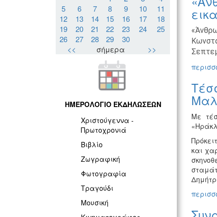
«Άν
5
6
7
8
9
10
11
εικα
12
13
14
15
16
17
18
19
20
21
22
23
24
25
«Άνθρω
26
27
28
29
30
Κωνστα
<<
σήμερα
>>
Σεπτεμ
περισσό
Τέσ
Μαλ
ΗΜΕΡΟΛΟΓΙΟ ΕΚΔΗΛΩΣΕΩΝ
Με τέσ
Χριστούγεννα -
«Ηράκλε
Πρωτοχρονιά
Πρόκει
Βιβλίο
και χα
Ζωγραφική
σκηνοθ
σταμάτ
Φωτογραφία
Δημήτρ
Τραγούδι
περισσό
Μουσική
Συν