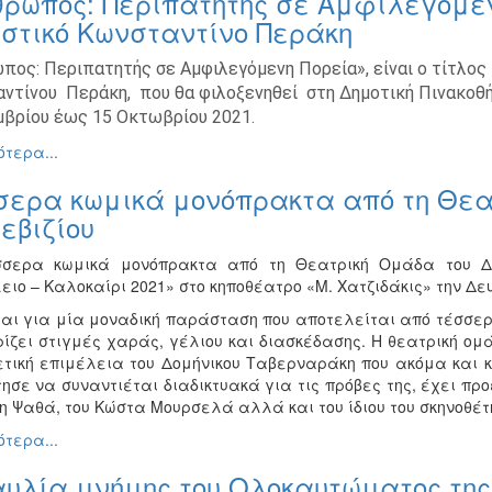
θρωπος: Περιπατητής σε Αμφιλεγόμεν
στικό Κωνσταντίνο Περάκη
πος: Περιπατητής σε Αμφιλεγόμενη Πορεία», είναι ο τίτλος
ντίνου Περάκη, που θα φιλοξενηθεί στη Δημοτική Πινακοθήκ
βρίου έως 15 Οκτωβρίου 2021.
τερα...
σερα κωμικά μονόπρακτα από τη Θεα
εβιζίου
σερα κωμικά μονόπρακτα από τη Θεατρική Ομάδα του Δή
ιο – Καλοκαίρι 2021» στο κηποθέατρο «Μ. Χατζιδάκις» την Δευ
ται για μία μοναδική παράσταση που αποτελείται από τέσσε
ρίζει στιγμές χαράς, γέλιου και διασκέδασης. Η θεατρική ο
ετική επιμέλεια του Δομήνικου Ταβερναράκη που ακόμα και κ
ησε να συναντιέται διαδικτυακά για τις πρόβες της, έχει π
η Ψαθά, του Κώστα Μουρσελά αλλά και του ίδιου του σκηνοθέτ
τερα...
αυλία μνήμης του Ολοκαυτώματος της