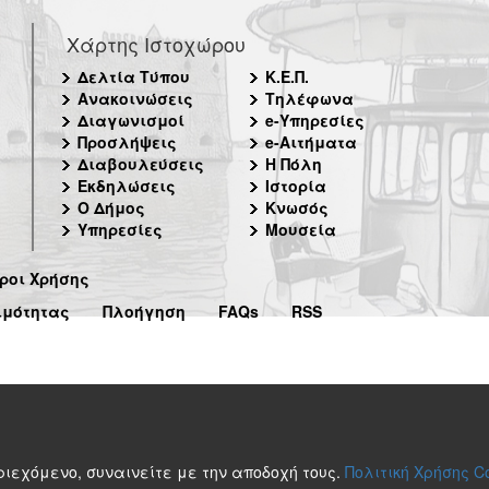
Χάρτης Ιστοχώρου
Δελτία Τύπου
Κ.Ε.Π.
Ανακοινώσεις
Τηλέφωνα
Διαγωνισμοί
e-Υπηρεσίες
Προσλήψεις
e-Αιτήματα
Διαβουλεύσεις
Η Πόλη
Εκδηλώσεις
Ιστορία
Ο Δήμος
Κνωσός
Υπηρεσίες
Μουσεία
ροι Χρήσης
ιμότητας
Πλοήγηση
FAQs
RSS
περιεχόμενο, συναινείτε με την αποδοχή τους.
Πολιτική Χρήσης C