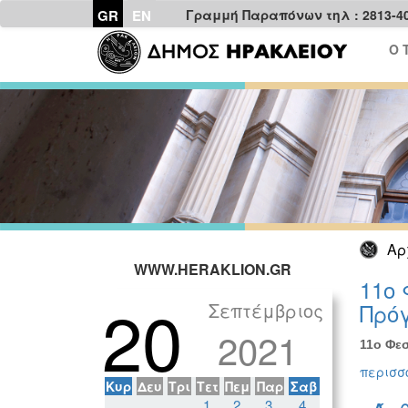
GR
EN
Γραμμή Παραπόνων τηλ : 2813-4
Ο 
Αρ
WWW.HERAKLION.GR
11ο 
20
Σεπτέμβριος
Πρόγ
2021
11ο Φεσ
περισσό
Κυρ
Δευ
Τρι
Τετ
Πεμ
Παρ
Σαβ
1
2
3
4