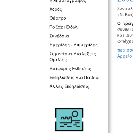
Κινηματογράφος
Συναυλ
Χορός
«Ν. Κα
Θέατρο
Ο τρα
Παζάρι Ειδών
συνθετ
και Δυ
Συνέδρια
φτώχει
Ημερίδες - Διημερίδες
περισσό
Σεμινάρια-Διαλέξεις-
Αρχείο
Ομιλίες
Διάφορες Εκθέσεις
Εκδηλώσεις για Παιδιά
Άλλες Εκδηλώσεις