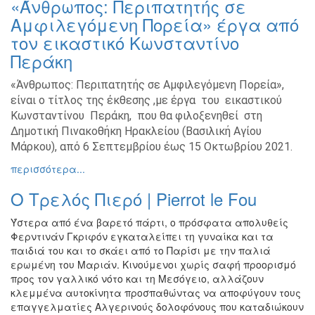
«Άνθρωπος: Περιπατητής σε
Ζωγραφική
Αμφιλεγόμενη Πορεία» έργα από
Φωτογραφία
τον εικαστικό Κωνσταντίνο
Τραγούδι
Περάκη
Μουσική
«Άνθρωπος: Περιπατητής σε Αμφιλεγόμενη Πορεία»,
Κινηματογράφος
είναι ο τίτλος της έκθεσης ,με έργα του εικαστικού
Κωνσταντίνου Περάκη, που θα φιλοξενηθεί στη
Χορός
Δημοτική Πινακοθήκη Ηρακλείου (Βασιλική Αγίου
Θέατρο
Μάρκου), από 6 Σεπτεμβρίου έως 15 Οκτωβρίου 2021.
Παζάρι
περισσότερα...
Ειδών
Ο Τρελός Πιερό | Pierrot le Fou
Συνέδρια
Ημερίδες
Ύστερα από ένα βαρετό πάρτι, ο πρόσφατα απολυθείς
-
Φερντινάν Γκριφόν εγκαταλείπει τη γυναίκα και τα
Διημερίδες
παιδιά του και το σκάει από το Παρίσι με την παλιά
ερωμένη του Μαριάν. Κινούμενοι χωρίς σαφή προορισμό
Σεμινάρια-
προς τον γαλλικό νότο και τη Μεσόγειο, αλλάζουν
Διαλέξεις-
κλεμμένα αυτοκίνητα προσπαθώντας να αποφύγουν τους
Ομιλίες
επαγγελματίες Αλγερινούς δολοφόνους που καταδιώκουν
Διάφορες