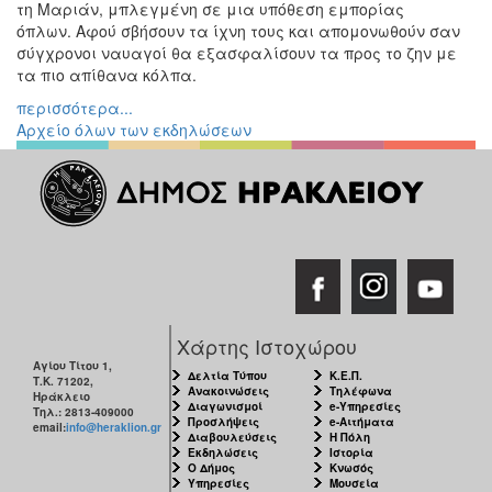
τη Μαριάν, μπλεγμένη σε μια υπόθεση εμπορίας
Εκθέσεις
όπλων. Αφού σβήσουν τα ίχνη τους και απομονωθούν σαν
σύγχρονοι ναυαγοί θα εξασφαλίσουν τα προς το ζην με
Εκδηλώσεις
τα πιο απίθανα κόλπα.
για
Παιδιά
περισσότερα...
Αρχείο όλων των εκδηλώσεων
Άλλες
Εκδηλώσεις
Ο
ΤΟΠΟΣ
ΜΑΣ
Χάρτης Ιστοχώρου
Ο
ΔΗΜΟΣ
Αγίου Τίτου 1,
Δελτία Τύπου
Κ.Ε.Π.
Τ.Κ. 71202,
Ανακοινώσεις
Τηλέφωνα
Ηράκλειο
ΠΟΛΙΤΙΣΜΟΣ
Διαγωνισμοί
e-Υπηρεσίες
Τηλ.: 2813-409000
Προσλήψεις
e-Αιτήματα
email:
info@heraklion.gr
Διαβουλεύσεις
Η Πόλη
Εκδηλώσεις
Ιστορία
ΑΝΘΕΚΤΙΚΗ
Ο Δήμος
Κνωσός
ΠΟΛΗ
Υπηρεσίες
Μουσεία