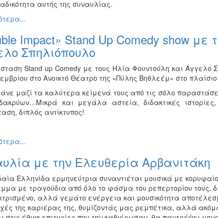
ναδικότητα αυτής της συναυλίας.
τερα...
ble Impact» Stand Up Comedy show με 
ελο Σπηλιόπουλο
σταση Stand up Comedy με τους Ηλία Φουντούλη και Άγγελο Σ
τεμβρίου στο Ανοικτό Θέατρο της «Πύλης Βηθλεέμ» στο πλαίσι
άνε μαζί τα καλύτερα κείμενά τους από τις σόλο παραστάσεις
δακρύων…Μικρά και μεγάλα αστεία, διδακτικές ιστορίες
αση, διπλός αντίκτυπος!
τερα...
αυλία με την Ελευθερία Αρβανιτάκη
δαία Ελληνίδα ερμηνεύτρια συναντιέται μουσικά με κορυφαίου
μμα με τραγούδια από όλο το φάσμα του ρεπερτορίου τους, δ
τρισμένο, αλλά γεμάτο ενέργεια και μουσικότητα αποτέλεσμ
ρχές της καριέρας της, θυμίζοντάς μας ρεμπέτικα, αλλά ακό
 στις έθνικ επιτυχίες που την καθιέρωσαν, θα παντρέψει μον