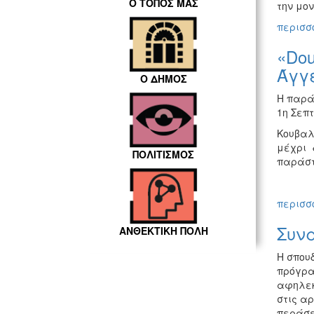
Ο ΤΟΠΟΣ ΜΑΣ
την μο
περισσό
«Dou
Άγγ
Ο ΔΗΜΟΣ
Η παρά
1η Σεπ
Κουβαλ
μέχρι 
ΠΟΛΙΤΙΣΜΟΣ
παράστ
περισσό
Συν
ΑΝΘΕΚΤΙΚΗ ΠΟΛΗ
Η σπου
πρόγρα
αφηλεκ
στις α
περάσει