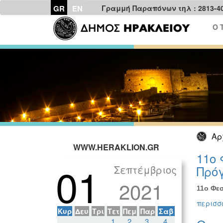
GR
EN
Γραμμή Παραπόνων τηλ : 2813-4
Ο 
Αρ
WWW.HERAKLION.GR
11ο 
01
Σεπτέμβριος
Πρόγ
2021
11ο Φεσ
περισσό
Κυρ
Δευ
Τρι
Τετ
Πεμ
Παρ
Σαβ
1
2
3
4