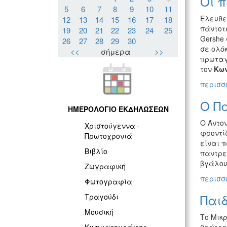
Οι π
5
6
7
8
9
10
11
Ελευθε
12
13
14
15
16
17
18
πάντοτ
19
20
21
22
23
24
25
Gershe
26
27
28
29
30
σε ολόκ
<<
σήμερα
>>
πρωταγ
τον
Κων
περισσό
Ο Πα
ΗΜΕΡΟΛΟΓΙΟ ΕΚΔΗΛΩΣΕΩΝ
Ο Άντον
Χριστούγεννα -
φροντίζ
Πρωτοχρονιά
είναι π
Βιβλίο
παντρεμ
βγάλου
Ζωγραφική
περισσό
Φωτογραφία
Παιδ
Τραγούδι
Μουσική
Το Μικ