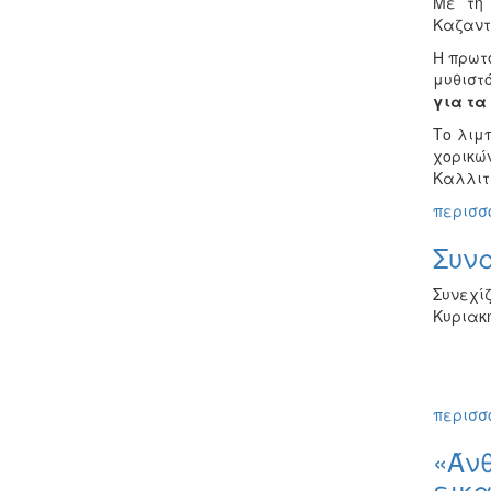
Με τ
Καζαν
Η πρωτ
μυθιστ
για τα
Το λιμ
χορικώ
Καλλιτ
περισσό
Συνα
Συνεχί
Κυριακή
περισσό
«Άν
εικα