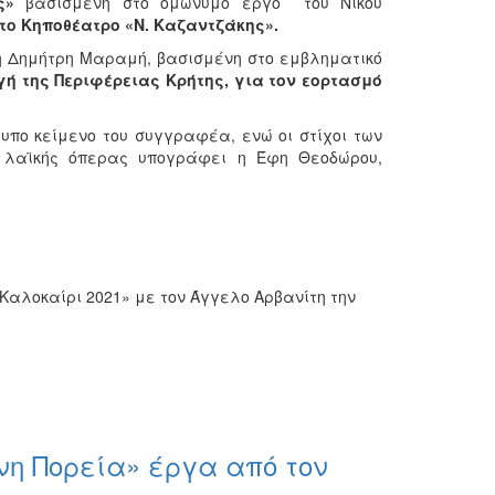
ς»
βασισμένη στο ομώνυμο έργο του Νίκου
στο Κηποθέατρο «Ν. Καζαντζάκης».
η Δημήτρη Μαραμή, βασισμένη στο εμβληματικό
γή της Περιφέρειας Κρήτης, για τον εορτασμό
τυπο κείμενο του συγγραφέα, ενώ οι στίχοι των
ης λαϊκής όπερας υπογράφει η Έφη Θεοδώρου,
Καλοκαίρι 2021» με τον Άγγελο Αρβανίτη την
η Πορεία» έργα από τον