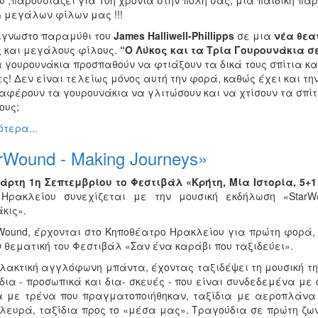
υ ,παρουσιάζει για 10η χρονιά στην πόλη σας, μια παιδική πα
 μεγάλων φίλων μας !!!
ίγνωστο παραμύθι του
James Halliwell-Phillipps
σε μια
νέα θεα
ς και μεγάλους φίλους.
“Ο Λύκος και τα Τρία Γουρουνάκια σε
 γουρουνάκια προσπαθούν να φτιάξουν τα δικά τους σπίτια και 
ες! Δεν είναι τελείως μόνος αυτή την φορά, καθώς έχει και τ
αφέρουν τα γουρουνάκια να γλιτώσουν και να χτίσουν τα σπίτι
ους;
τερα...
rWound - Making Journeys»
τάρτη 1η Σεπτεμβρίου
το Φεστιβάλ «Κρήτη, Μία Ιστορία, 5+1
Ηρακλείου συνεχίζεται με την μουσική εκδήλωση «StarWo
κις».
rWound, έρχονται στο Κηποθέατρο Ηρακλείου για πρώτη φορ
 θεματική του Φεστιβάλ «Σαν ένα καράβι που ταξιδεύει».
λακτική αγγλόφωνη μπάντα, έχοντας ταξιδέψει τη μουσική τη
δια - προσωπικά και δια- σκευές - που είναι συνδεδεμένα με
α με τρένα που πραγματοποιήθηκαν, ταξίδια με αεροπλάνα 
λευρά, ταξίδια προς το «μέσα μας». Τραγούδια σε πρώτη ζω