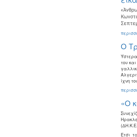
«Άνθρω
Κωνστα
Σεπτεμ
περισσό
Ο Τρ
Ύστερα
του και
γαλλικ
Αλγερι
ίχνη τ
περισσό
«Ο κ
Συνεχί
Ηρακλε
(ΔΗ.Κ.Ε
Έτσι τ