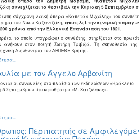
η
Λαϊκή όπερα του Δημήτρη Μαραμή, «Καπετάν Μιχάλη
τζάκη
συνεχίζεται το Φεστιβάλ την Κυριακή 5 Σεπτεμβρίου 
ότυπη σύγχρονη λαϊκή όπερα «Καπετάν Μιχάλης» του συνθέτ
όρημα του Νίκου Καζαντζάκη,
αποτελεί την κεντρική παραγω
 200 χρόνια από την Ελληνική Επανάσταση του 1821.
πρέτο, το οποίο υπογράφει ο συνθέτης, στηρίζεται στο πρωτό
ν ανήκουν στον ποιητή Σωτήρη Τριβιζά. Τη σκηνοθεσία τ
εχνική Διευθύντρια του ΔΗΠΕΘΕ Κρήτης.
τερα...
υλία με τον Άγγελο Αρβανίτη
ζονται οι συναυλίες στο πλαίσιο των εκδηλώσεων «Ηράκλειο – 
 5 Σεπτεμβρίου στο κηποθέατρο «Μ. Χατζιδάκις».
τερα...
θρωπος: Περιπατητής σε Αμφιλεγόμεν
στικό Κωνσταντίνο Περάκη