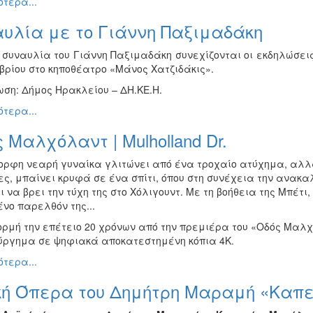
τερα...
αυλία με το Γιάννη Παξιμαδάκη
 συναυλία του Γιάννη Παξιμαδάκη συνεχίζονται οι εκδηλώσει
βρίου στο κηποθέατρο «Μάνος Χατζιδάκις».
ση: Δήμος Ηρακλείου – ΔΗ.ΚΕ.Η.
τερα...
 Μαλχόλαντ | Mulholland Dr.
ορφη νεαρή γυναίκα γλιτώνει από ένα τροχαίο ατύχημα, αλλά
ς, μπαίνει κρυφά σε ένα σπίτι, όπου στη συνέχεια την ανακαλ
 να βρει την τύχη της στο Χόλιγουντ. Με τη βοήθεια της Μπέτι
νο παρελθόν της...
ρμή την επέτειο 20 χρόνων από την πρεμιέρα του «Οδός Μαλ
ύργημα σε ψηφιακά αποκατεστημένη κόπια 4Κ.
τερα...
κή Όπερα του Δημήτρη Μαραμή «Καπ