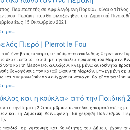
πος: Περιπατητής σε Αμφιλεγόμενη Πορεία», είναι ο τίτλος
ντίνου Περάκη, που θα φιλοξενηθεί στη Δημοτική Πινακοθήκ
βρίου έως 15 Οκτωβρίου 2021.
τερα...
ελός Πιερό | Pierrot le Fou
 από ένα βαρετό πάρτι, ο πρόσφατα απολυθείς Φερντινάν Γκρ
 το σκάει από το Παρίσι με την παλιά ερωμένη του Μαριάν. Κ
ό νότο και τη Μεσόγειο, αλλάζουν κλεμμένα αυτοκίνητα προ
νούς δολοφόνους που καταδιώκουν τη Μαριάν, μπλεγμένη σε μ
ους και απομονωθούν σαν σύγχρονοι ναυαγοί θα εξασφαλίσουν 
τερα...
ύκλος και η κούκλα» από την Παιδική 
ζονται την Πέμπτη 2 Σεπτεμβρίου οι παιδικές παραστάσεις με
ίου και τη Δημοτική Κοινωφελή Επιχείρηση Πολιτισμού, Πε
.Η).
α παιδιά, σε γειτονιές και Κοινότητες του Δήμου, έχουν τ