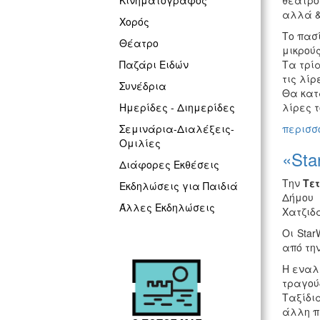
θεάτρο
Κινηματογράφος
αλλά &
Χορός
Tο πασ
Θέατρο
μικρού
Τα τρία
Παζάρι Ειδών
τις λίρ
Συνέδρια
Θα κατ
λίρες τ
Ημερίδες - Διημερίδες
περισσό
Σεμινάρια-Διαλέξεις-
Ομιλίες
«Sta
Διάφορες Εκθέσεις
Την
Τε
Εκδηλώσεις για Παιδιά
Δήμου 
Άλλες Εκδηλώσεις
Χατζιδά
Οι Sta
από την
Η εναλ
τραγού
Ταξίδι
άλλη π