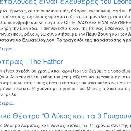
εταλούδες είναι ελεύθερες του Leona
ρία, έρωτας, αυτοπροσδιορισμός, θάρρος, αφοσίωση, αγάπη. 
ε επίκαιρες, τις οποίες πραγματεύεται με μοναδική μαεστρί
 στο πολυβραβευμένο έργο του ΟΙ ΠΕΤΑΛΟΥΔΕΣ ΕΙΝΑΙ ΕΛΕΥΘΕΡΕΣ
ληρη την Ελλάδα. Η σκηνοθεσία είναι της Ρέινας Εσκενάζυ η πα
ωνιστικούς ρόλους θα συναντήσουμε την
Πέμυ Ζούνη
και τον
Α
σταντίνο Ελματζίογλου
.
Το τραγούδι της παράστασης γρά
τερα...
τέρας | The Father
ι είναι σχεδόν 80 χρονών και αρνείται να δεχθεί τις νοσοκόμ
ουν. Από την άλλη η κόρη του ετοιμάζεται να μετακομίσει στο 
αντρεμένη τότε ποιος είναι ο άντρας που μπαινοβγαίνει από το 
ένος εδώ και 10 χρόνια με την κόρη του; Μήπως τελικά αυτός 
ν τρελό;
τερα...
ικό Θέατρο “Ο Λύκος και τα 3 Γουρου
ρό Θέατρο Λάρισας, κλείνοντας αισίως τα 11 χρόνια συνεπής π