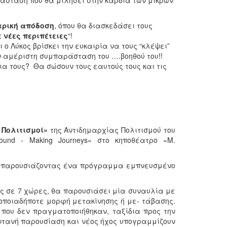
ράσταση που θα μιλήσει στην καρδιά των μικρών
τρική απόδοση
, όπου θα διασκεδάσει τους
 νέες περιπέτειες
“!
ο Λύκος βρίσκει την ευκαιρία να τους “κλέψει”
ην αμέριστη συμπαράσταση του ….βοηθού του!!
α τους? Θα σώσουν τους εαυτούς τους και τις
 Πολιτισμοί»
της Αντιδημαρχίας Πολιτισμού του
und - Making Journeys» στο κηποθέατρο «Μ.
ά, παρουσιάζοντας ένα πρόγραμμα εμπνευσμένο
ς σε 7 χώρες, θα παρουσιάσει μία συναυλία με
 οποιαδήποτε μορφή μετακίνησης ή με- τάβασης.
που δεν πραγματοποιήθηκαν, ταξίδια προς την
ντανή παρουσίαση και νέος ήχος υπογραμμίζουν