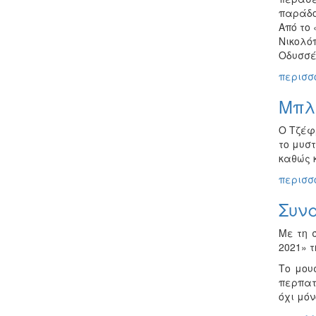
παράδο
Από το
Νικολό
Οδυσσέ
περισσό
Μπλέ
Ο Τζέφ
το μυστ
καθώς 
περισσό
Συνα
Με τη 
2021» 
Το μου
περπατ
όχι μό