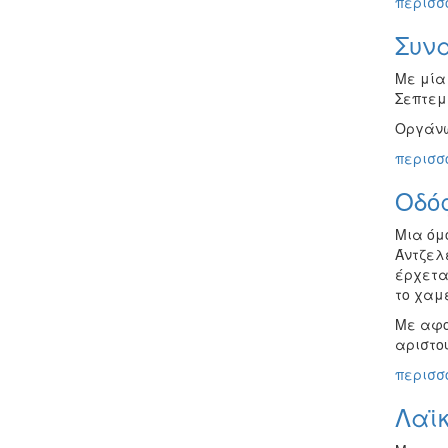
περισσό
Συν
Με μία
Σεπτεμ
Οργάνω
περισσό
Οδός
Μια όμ
Άντζελε
έρχεται
το χαμέ
Με αφο
αριστο
περισσό
Λαϊ