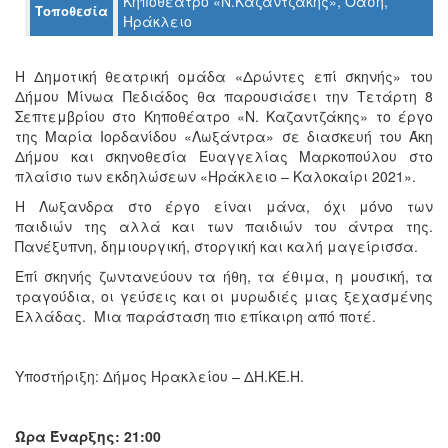
Κηποθέατρο «Ν.Καζαντζάκης», Όαση,
Τοποθεσία
Ο
Ηράκλειο
ΤΟΠΟΣ
ΜΑΣ
Η Δημοτική θεατρική ομάδα «Δρώντες επί σκηνής» του
Ο
Δήμου Μίνωα Πεδιάδος θα παρουσιάσει την Τετάρτη 8
ΔΗΜΟΣ
Σεπτεμβρίου στο Κηποθέατρο «Ν. Καζαντζάκης» το έργο
της Μαρία Ιορδανίδου «Λωξάντρα» σε διασκευή του Άκη
ΠΟΛΙΤΙΣΜΟΣ
Δήμου και σκηνοθεσία Ευαγγελίας Μαρκοπούλου στο
πλαίσιο των εκδηλώσεων «Ηράκλειο – Καλοκαίρι 2021».
ΑΝΘΕΚΤΙΚΗ
Η Λωξανδρα στο έργο είναι μάνα, όχι μόνο των
ΠΟΛΗ
παιδιών της αλλά και των παιδιών του άντρα της.
Πανέξυπνη, δημιουργική, στοργική και καλή μαγείρισσα.
Επί σκηνής ζωντανεύουν τα ήθη, τα έθιμα, η μουσική, τα
τραγούδια, οι γεύσεις και οι μυρωδιές μιας ξεχασμένης
Ελλάδας. Μια παράσταση πιο επίκαιρη από ποτέ.
Υποστήριξη: Δήμος Ηρακλείου – ΔΗ.ΚΕ.Η.
Ώρα Έναρξης: 21:00