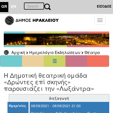
GR
EN
ΕΙΣΟΔΟΣ
01
Σεπτέμβριος
Toggle
2021
navigati
Κυρ
Δευ
Τρι
Τετ
Πεμ
Παρ
Σαβ
1
2
3
4
5
6
7
8
9
10
11
Αρχική
Ημερολόγιο Εκδηλώσεων
Θέατρο
12
13
14
15
16
17
18
19
20
21
22
23
24
25
26
27
28
29
30
<<
σήμερα
>>
Η Δημοτική θεατρική ομάδα
«Δρώντες επί σκηνής»
ΗΜΕΡΟΛΟΓΙΟ
ΕΚΔΗΛΩΣΕΩΝ
παρουσιάζει την «Λωξάντρα»
Θέατρο
διεξαγωγή
Ημερ/νίες
08/09/2021 - 08/09/2021 21:00