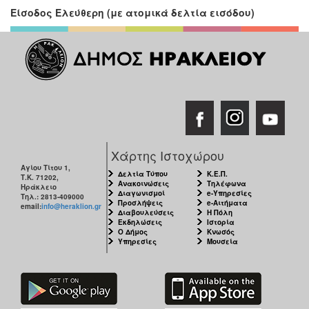
Είσοδος Ελεύθερη (με ατομικά δελτία εισόδου)
Χάρτης Ιστοχώρου
Αγίου Τίτου 1,
Δελτία Τύπου
Κ.Ε.Π.
Τ.Κ. 71202,
Ανακοινώσεις
Τηλέφωνα
Ηράκλειο
Διαγωνισμοί
e-Υπηρεσίες
Τηλ.: 2813-409000
Προσλήψεις
e-Αιτήματα
email:
info@heraklion.gr
Διαβουλεύσεις
Η Πόλη
Εκδηλώσεις
Ιστορία
Ο Δήμος
Κνωσός
Υπηρεσίες
Μουσεία