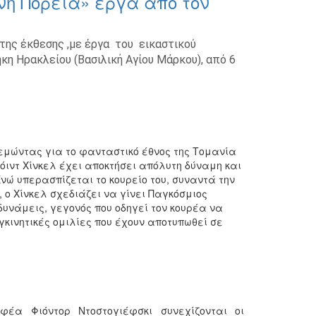
η Πορεία» έργα από τον
 της έκθεσης ,με έργα του εικαστικού
η Ηρακλείου (Βασιλική Αγίου Μάρκου), από 6
εμώντας για το φανταστικό έθνος της Τομανία
όιντ Χίνκελ έχει αποκτήσει απόλυτη δύναμη και
νώ υπερασπίζεται το κουρείο του, συναντά την
 ο Χίνκελ σχεδιάζει να γίνει Παγκόσμιος
δυνάμεις, γεγονός που οδηγεί τον κουρέα να
γκινητικές ομιλίες που έχουν αποτυπωθεί σε
φέα Φιόντορ Ντοστογιέφσκι συνεχίζονται οι