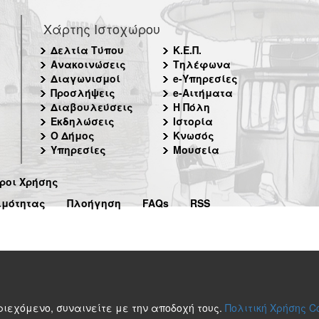
Χάρτης Ιστοχώρου
Δελτία Τύπου
Κ.Ε.Π.
Ανακοινώσεις
Τηλέφωνα
Διαγωνισμοί
e-Υπηρεσίες
Προσλήψεις
e-Αιτήματα
Διαβουλεύσεις
Η Πόλη
Εκδηλώσεις
Ιστορία
Ο Δήμος
Κνωσός
Υπηρεσίες
Μουσεία
ροι Χρήσης
ιμότητας
Πλοήγηση
FAQs
RSS
περιεχόμενο, συναινείτε με την αποδοχή τους.
Πολιτική Χρήσης C