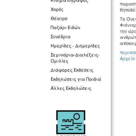
Κινηματογράφος
παραστ
Χορός
Κηποθέ
Θέατρο
Το Όνε
Φιόντο
Παζάρι Ειδών
την ώρα
Συνέδρια
ανθρώπ
αποκοιμ
Ημερίδες - Διημερίδες
περισσό
Σεμινάρια-Διαλέξεις-
Αρχείο
Ομιλίες
Διάφορες Εκθέσεις
Εκδηλώσεις για Παιδιά
Άλλες Εκδηλώσεις