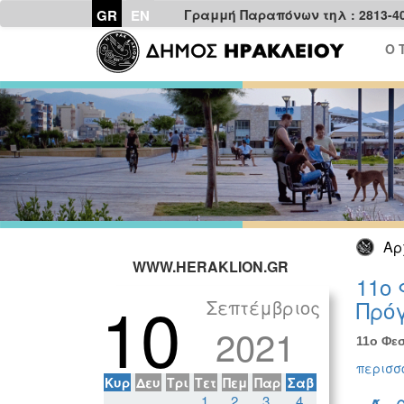
GR
EN
Γραμμή Παραπόνων τηλ : 2813-4
Ο 
Αρ
WWW.HERAKLION.GR
11ο 
10
Σεπτέμβριος
Πρόγ
2021
11ο Φεσ
περισσό
Κυρ
Δευ
Τρι
Τετ
Πεμ
Παρ
Σαβ
1
2
3
4