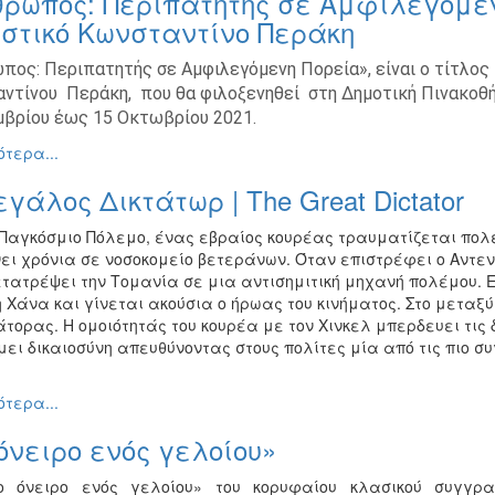
θρωπος: Περιπατητής σε Αμφιλεγόμεν
στικό Κωνσταντίνο Περάκη
πος: Περιπατητής σε Αμφιλεγόμενη Πορεία», είναι ο τίτλος
ντίνου Περάκη, που θα φιλοξενηθεί στη Δημοτική Πινακοθήκ
βρίου έως 15 Οκτωβρίου 2021.
τερα...
γάλος Δικτάτωρ | The Great Dictator
’ Παγκόσμιο Πόλεμο, ένας εβραίος κουρέας τραυματίζεται πολ
νει χρόνια σε νοσοκομείο βετεράνων. Όταν επιστρέφει ο Αντεν
ετατρέψει την Τομανία σε μια αντισημιτική μηχανή πολέμου. Ε
Χάνα και γίνεται ακούσια ο ήρωας του κινήματος. Στο μεταξύ,
τορας. Η ομοιότητάς του κουρέα με τον Χινκελ μπερδευει τις 
ει δικαιοσύνη απευθύνοντας στους πολίτες μία από τις πιο συ
τερα...
όνειρο ενός γελοίου»
 όνειρο ενός γελοίου» του κορυφαίου κλασικού συγγρα