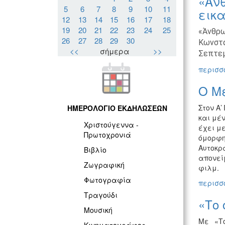
«Άν
5
6
7
8
9
10
11
εικα
12
13
14
15
16
17
18
19
20
21
22
23
24
25
«Άνθρω
26
27
28
29
30
Κωνστα
<<
σήμερα
>>
Σεπτεμ
περισσό
Ο Με
Στον Α
ΗΜΕΡΟΛΟΓΙΟ ΕΚΔΗΛΩΣΕΩΝ
και μέ
Χριστούγεννα -
έχει μ
Πρωτοχρονιά
όμορφη 
Αυτοκρά
Βιβλίο
απονείμ
Ζωγραφική
φιλμ.
Φωτογραφία
περισσό
Τραγούδι
«Το 
Μουσική
Με «Το