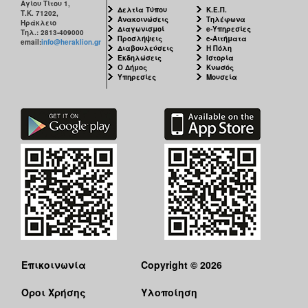
Αγίου Τίτου 1,
Δελτία Τύπου
Κ.Ε.Π.
Τ.Κ. 71202,
Ανακοινώσεις
Τηλέφωνα
Ηράκλειο
Διαγωνισμοί
e-Υπηρεσίες
Τηλ.: 2813-409000
Προσλήψεις
e-Αιτήματα
email:
info@heraklion.gr
Διαβουλεύσεις
Η Πόλη
Εκδηλώσεις
Ιστορία
Ο Δήμος
Κνωσός
Υπηρεσίες
Μουσεία
Επικοινωνία
Copyright © 2026
Όροι Χρήσης
Υλοποίηση