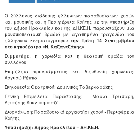
Ο
Ο Σύλλογος διάδοσης ελληνικών παραδοσιακών χορών
ΤΟΠΟΣ
ΜΑΣ
και μουσικής και η Περιφέρεια Κρήτης με την υποστήριξη
του Δήμου Ηρακλείου και της ΔΗ.ΚΕ.Η. παρουσιάζουν μια
μουσικοθεατρική βραδιά με αγαπημένα τραγούδια του
Ο
ΔΗΜΟΣ
ελληνικού κινηματογράφου
την Τρίτη 14 Σεπτεμβρίου
στο κηποθέατρο «Ν. Καζαντζάκης».
ΠΟΛΙΤΙΣΜΟΣ
Συμμετέχει η χορωδία και η θεατρική ομάδα του
συλλόγου.
ΑΝΘΕΚΤΙΚΗ
Επιμέλεια προγράμματος και διεύθυνση χορωδίας:
ΠΟΛΗ
Αργυρώ Ρέππα
Σκηνοθεσία Θεατρικού: Δομινικός Ταβερναράκης
Γενική Επιμέλεια Παράστασης: Μαρία Τριτσάρη,
Λευτέρης Κουγιουμουτζή.
Διοργάνωση: Παραδοσιακό εργαστήρι χορού - Περιφέρεια
Κρήτης
Υποστήριξη: Δήμος Ηρακλείου – ΔΗ.ΚΕ.Η.