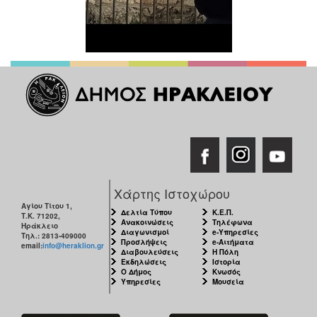
Χάρτης Ιστοχώρου
Αγίου Τίτου 1,
Δελτία Τύπου
Κ.Ε.Π.
Τ.Κ. 71202,
Ανακοινώσεις
Τηλέφωνα
Ηράκλειο
Διαγωνισμοί
e-Υπηρεσίες
Τηλ.: 2813-409000
Προσλήψεις
e-Αιτήματα
email:
info@heraklion.gr
Διαβουλεύσεις
Η Πόλη
Εκδηλώσεις
Ιστορία
Ο Δήμος
Κνωσός
Υπηρεσίες
Μουσεία