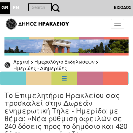
GR
EN
ΕΙΣΟΔΟΣ
10
Σεπτέμβριος
Toggle
2021
navigati
Κυρ
Δευ
Τρι
Τετ
Πεμ
Παρ
Σαβ
1
2
3
4
5
6
7
8
9
10
11
Αρχική
Ημερολόγιο Εκδηλώσεων
12
13
14
15
16
17
18
Ημερίδες - Διημερίδες
19
20
21
22
23
24
25
26
27
28
29
30
<<
σήμερα
>>
Το Επιμελητήριο Ηρακλείου σας
ΗΜΕΡΟΛΟΓΙΟ
ΕΚΔΗΛΩΣΕΩΝ
προσκαλεί στην Δωρεάν
ενημερωτική Τηλε - Ημερίδα με
Ημερίδες
-
θέμα: «Νέα ρύθμιση οφειλών σε
Διημερίδες
240 δόσεις προς το δημόσιο και 420