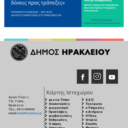
Χάρτης Ιστοχώρου
Αγίου Τίτου 1,
Δελτία Τύπου
Κ.Ε.Π.
Τ.Κ. 71202,
Ανακοινώσεις
Τηλέφωνα
Ηράκλειο
Διαγωνισμοί
e-Υπηρεσίες
Τηλ.: 2813-409000
Προσλήψεις
e-Αιτήματα
email:
info@heraklion.gr
Διαβουλεύσεις
Η Πόλη
Εκδηλώσεις
Ιστορία
Ο Δήμος
Κνωσός
Υπηρεσίες
Μουσεία