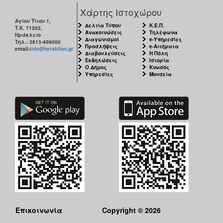
Χάρτης Ιστοχώρου
Αγίου Τίτου 1,
Δελτία Τύπου
Κ.Ε.Π.
Τ.Κ. 71202,
Ανακοινώσεις
Τηλέφωνα
Ηράκλειο
Ο
Διαγωνισμοί
e-Υπηρεσίες
Τηλ.: 2813-409000
ΤΟΠΟΣ
Προσλήψεις
e-Αιτήματα
email:
info@heraklion.gr
ΜΑΣ
Διαβουλεύσεις
Η Πόλη
Εκδηλώσεις
Ιστορία
Ο Δήμος
Κνωσός
Υπηρεσίες
Μουσεία
Ο
ΔΗΜΟΣ
ΠΟΛΙΤΙΣΜΟΣ
ΑΝΘΕΚΤΙΚΗ
ΠΟΛΗ
Επικοινωνία
Copyright © 2026