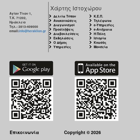
Χάρτης Ιστοχώρου
Αγίου Τίτου 1,
Δελτία Τύπου
Κ.Ε.Π.
Τ.Κ. 71202,
Ανακοινώσεις
Τηλέφωνα
Ηράκλειο
Διαγωνισμοί
e-Υπηρεσίες
Τηλ.: 2813-409000
Προσλήψεις
e-Αιτήματα
email:
info@heraklion.gr
Διαβουλεύσεις
Η Πόλη
Εκδηλώσεις
Ιστορία
Ο Δήμος
Κνωσός
Υπηρεσίες
Μουσεία
Επικοινωνία
Copyright © 2026