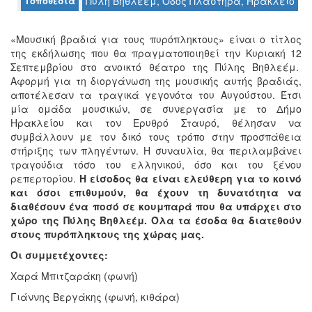
Τοποθεσία
Πύλη Βηθλεέμ, Οδός Πλαστήρα, Ηράκλειο
Ο
ΤΟΠΟΣ
ΜΑΣ
«Μουσική βραδιά για τους πυρόπληκτους» είναι ο τίτλος
της εκδήλωσης που θα πραγματοποιηθεί την Κυριακή 12
Ο
Σεπτεμβρίου στο ανοικτό θέατρο της Πύλης Βηθλεέμ.
ΔΗΜΟΣ
Αφορμή για τη διοργάνωση της μουσικής αυτής βραδιάς,
αποτέλεσαν τα τραγικά γεγονότα του Αυγούστου. Έτσι
ΠΟΛΙΤΙΣΜΟΣ
μία ομάδα μουσικών, σε συνεργασία με το Δήμο
Ηρακλείου και τον Ερυθρό Σταυρό, θέλησαν να
συμβάλλουν με τον δικό τους τρόπο στην προσπάθεια
ΑΝΘΕΚΤΙΚΗ
ΠΟΛΗ
στήριξης των πληγέντων. Η συναυλία, θα περιλαμβάνει
τραγούδια τόσο του ελληνικού, όσο και του ξένου
ρεπερτορίου.
Η είσοδος θα είναι ελεύθερη για το κοινό
και όσοι επιθυμούν, θα έχουν τη δυνατότητα να
διαθέσουν ένα ποσό σε κουμπαρά που θα υπάρχει στο
χώρο της Πύλης Βηθλεέμ.
Όλα τα έσοδα θα διατεθούν
στους πυρόπληκτους της χώρας μας.
Οι συμμετέχοντες:
Χαρά Μπιτζαράκη (φωνή)
Γιάννης Βεργάκης (φωνή, κιθάρα)