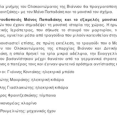
ία μνήμης του Ολοκαυτώματος της Βιάννου θα πραγματοποιηθ
ζαντζάκης» με τον Μάνο Παπαδάκη και το μουσικό του σχήμα.
γουδοποιός Μάνος Παπαδάκης και το εξαμελές μουσικ
ών που έχουν σημαδέψει τη μουσική ιστορία της χώρας. Η ηρ
τικής Ιεράπετρας, που σήκωσε το σταυρό του μαρτυρίου, 
ας, υμνείται μέσα από τραγούδια που μιλούν κατευθείαν στη
ουσιαστεί επίσης, σε πρώτη εκτέλεση, το τραγούδι που ο 
ν του Ολοκαυτώματος της επαρχίας Βιάννου και Δυτικής
άκη, η οποία θρηνεί τα τρία μικρά αδέλφια, την Ευαγγελία
που βασανίστηκαν μέχρι θανάτου από τα γερμανικά στρατ
νος ο πατέρας τους και έγιναν φωτεινά ορόσημα αντίστασης 
 οι: Γιάννης Κοντάκης: ηλεκτρικό μπάσο
ώτης Μαυράκης: ηλεκτρική κιθάρα
λης Γιασλακιώτης: ηλεκτρική κιθάρα
ρος Φραντζεσκάκης: τύμπανα
Οικονομέας: κλαρίνο
 Ρουμελιώτης: μηχανικός ήχου