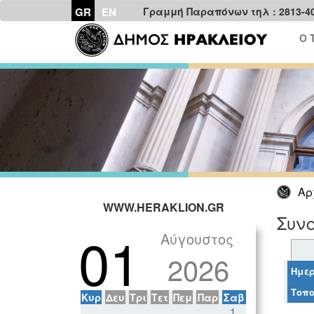
GR
EN
Γραμμή Παραπόνων τηλ : 2813-4
Ο 
Αρ
WWW.HERAKLION.GR
Συν
01
Αύγουστος
2026
Ημερ
Τοπο
Κυρ
Δευ
Τρι
Τετ
Πεμ
Παρ
Σαβ
1