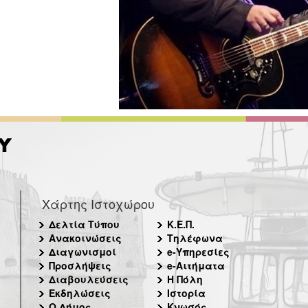
Χάρτης Ιστοχώρου
Δελτία Τύπου
Κ.Ε.Π.
Ανακοινώσεις
Τηλέφωνα
Διαγωνισμοί
e-Υπηρεσίες
Προσλήψεις
e-Αιτήματα
Διαβουλεύσεις
Η Πόλη
Εκδηλώσεις
Ιστορία
Ο Δήμος
Κνωσός