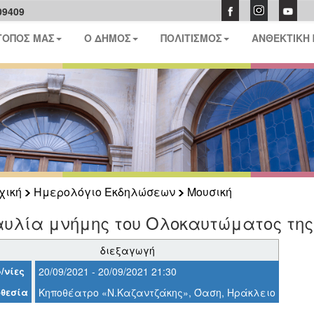
09409
ΤΟΠΟΣ ΜΑΣ
Ο ΔΗΜΟΣ
ΠΟΛΙΤΙΣΜΟΣ
ΑΝΘΕΚΤΙΚΗ
χική
Ημερολόγιο Εκδηλώσεων
Μουσική
αυλία μνήμης του Ολοκαυτώματος της
διεξαγωγή
/νίες
20/09/2021 - 20/09/2021 21:30
θεσία
Κηποθέατρο «Ν.Καζαντζάκης», Όαση, Ηράκλειο