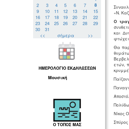
8
2
3
4
5
6
7
Συναυλ
9
10
11
12
13
14
15
«Ν. Κα
16
17
18
19
20
21
22
Ο τρα
23
24
25
26
27
28
29
συνθετ
30
31
και Δυ
<<
σήμερα
>>
φτώχει
Θα παρ
θυμάτω
Βερβελ
ετών, 
ΗΜΕΡΟΛΟΓΙΟ ΕΚΔΗΛΩΣΕΩΝ
κρυμμέ
Μουσική
Παίζουν
Παναγι
Αποστό
Πολύδω
Νίκος 
Σπύρος
Ο ΤΟΠΟΣ ΜΑΣ