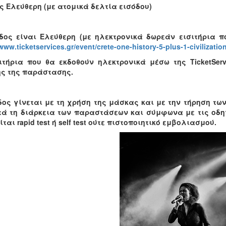
ς Ελεύθερη (με ατομικά δελτία εισόδου)
δος είναι Ελεύθερη (με ηλεκτρονικά δωρεάν εισιτήρια πο
/www.ticketservices.gr/event/crete-one-history-5-plus-1-civilizatio
ιτήρια που θα εκδοθούν ηλεκτρονικά μέσω της TicketServ
ς της παράστασης.
δος γίνεται με τη χρήση της μάσκας και με την τήρηση τ
τά τη διάρκεια των παραστάσεων και σύμφωνα με τις οδηγ
ται rapid test ή self test ούτε πιστοποιητικό εμβολιασμού.