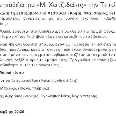
κηποθέατρο «Μ. Χατζιδάκις» την Τετά
τάρτη 1η Σεπτεμβρίου
το Φεστιβάλ «Κρήτη, Μία Ιστορία, 5+1
Ηρακλείου συνεχίζεται με την μουσική εκδήλωση «StarWo
κις».
rWound, έρχονται στο Κηποθέατρο Ηρακλείου για πρώτη φορ
 θεματική του Φεστιβάλ «Σαν ένα καράβι που ταξιδεύει».
λακτική αγγλόφωνη μπάντα, έχοντας ταξιδέψει τη μουσική τη
δια - προσωπικά και δια- σκευές - που είναι συνδεδεμένα με
α με τρένα που πραγματοποιήθηκαν, ταξίδια με αεροπλάνα 
λευρά, ταξίδια προς το «μέσα μας». Τραγούδια σε πρώτη ζω
ναδικότητα αυτής της συναυλίας.
rWound είναι:
ντίνα Σταυροπούλου (Φωνή, συνθεσάιζερ)
 Μπουρας (πιάνο, πλήκτρα)
ης Αζοράκος (ντραμς) Ηχοληψια: Νίκος Καραπιπερης
αρξης: 20:30