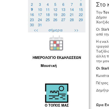
Στο 
2
3
4
5
6
7
8
9
10
11
12
13
14
15
Την
Τε
16
17
18
19
20
21
22
Δήμου 
23
24
25
26
27
28
29
Χατζιδά
30
31
Οι Sta
<<
σήμερα
>>
από την
Η εναλ
τραγού
Ταξίδι
άλλη π
ΗΜΕΡΟΛΟΓΙΟ ΕΚΔΗΛΩΣΕΩΝ
την μο
Μουσική
Οι Sta
Κωνστα
Πέτρος
Δημήτρ
Ώρα Έν
Ο ΤΟΠΟΣ ΜΑΣ