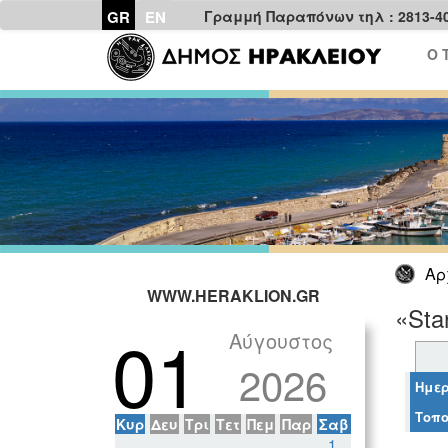
GR
EN
Γραμμή Παραπόνων τηλ : 2813-4
Ο 
Αρ
WWW.HERAKLION.GR
«Sta
01
Αύγουστος
2026
Ημερ
Τοπο
Κυρ
Δευ
Τρι
Τετ
Πεμ
Παρ
Σαβ
1