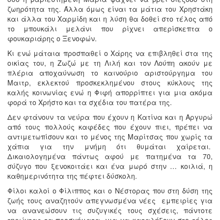
ζωηρότητα της. Άλλα όμως είναι τα μάτια του Χρηστάκη
και άλλα του Χαρμίδη και η λύση θα δοθεί στο τέλος από
το μπουκάλι μελάνι που ρίχνει απερίσκεπτα ο
φουκαριάρης ο Ξενοφών.
Κι ενώ μάταια προσπαθεί ο Χάρης να επιβληθεί στα της
οικίας του, η Ζωζώ με τη Λιλή και τον Λούπη ακούν με
πλέρια αποχαύνωση το καινούριο αριστούργημα του
Μαιτρ, εκλεκτού προσκεκλημένου στους κύκλους της
καλής κοινωνίας ενώ η Φιφή απορρίπτει για μια ακόμα
φορά το Χρήστο και τα σχέδια του πατέρα της.
Δεν φτάνουν τα νεύρα που έχουν η Κατίνα και η Αργυρώ
από τους πολλούς καφέδες που έχουν πιει, πρέπει να
αντιμετωπίσουν και το μένος της Μαρίτσας που χωρίς τα
χάπια για την μνήμη ότι θυμάται χαίρεται.
Δικαιολογημένα πάντως αφού με πατημένα τα 70,
σύζυγο που ξενοκοιτάει και ένα μωρό στην … κοιλιά, η
καθημερινότητα της πέφτει δύσκολη.
Φίλοι καλοί ο Φίλιππος και ο Νέστορας που στη δύση της
ζωής τους αναζητούν απεγνωσμένα νέες εμπειρίες για
να ανανεώσουν τις συζυγικές τους σχέσεις, πάντοτε
τηρώντας τα προσχήματα, για να καταλήξουν στο τέλος