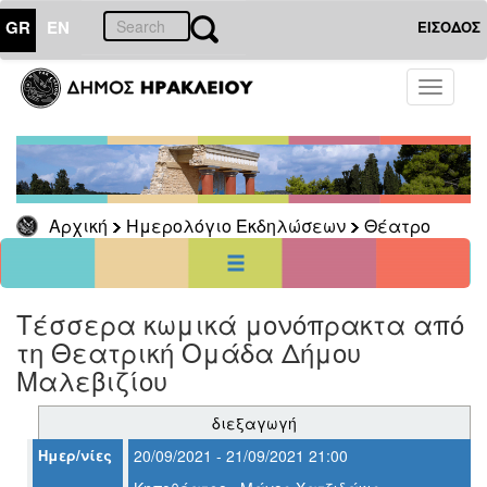
GR
EN
ΕΙΣΟΔΟΣ
20
Σεπτέμβριος
Toggle
2021
navigati
Κυρ
Δευ
Τρι
Τετ
Πεμ
Παρ
Σαβ
1
2
3
4
5
6
7
8
9
10
11
Αρχική
Ημερολόγιο Εκδηλώσεων
Θέατρο
12
13
14
15
16
17
18
19
20
21
22
23
24
25
26
27
28
29
30
<<
σήμερα
>>
Τέσσερα κωμικά μονόπρακτα από
τη Θεατρική Ομάδα Δήμου
ΗΜΕΡΟΛΟΓΙΟ
ΕΚΔΗΛΩΣΕΩΝ
Μαλεβιζίου
Θέατρο
διεξαγωγή
Ημερ/νίες
20/09/2021 - 21/09/2021 21:00