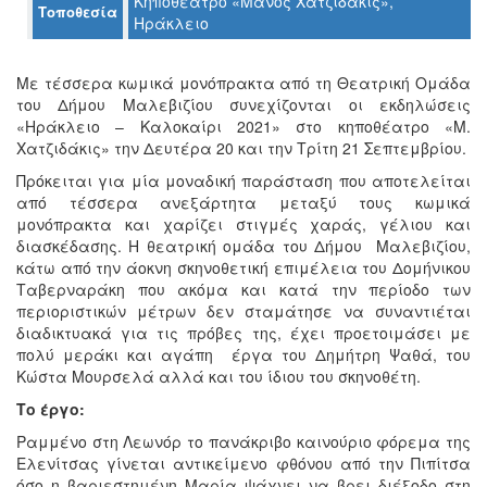
Κηποθέατρο «Μάνος Χατζιδάκις»,
Τοποθεσία
Ο
Ηράκλειο
ΤΟΠΟΣ
ΜΑΣ
Με τέσσερα κωμικά μονόπρακτα από τη Θεατρική Ομάδα
Ο
του Δήμου Μαλεβιζίου συνεχίζονται οι εκδηλώσεις
ΔΗΜΟΣ
«Ηράκλειο – Καλοκαίρι 2021» στο κηποθέατρο «Μ.
Χατζιδάκις» την Δευτέρα 20 και την Τρίτη 21 Σεπτεμβρίου.
ΠΟΛΙΤΙΣΜΟΣ
Πρόκειται για μία μοναδική παράσταση που αποτελείται
από τέσσερα ανεξάρτητα μεταξύ τους κωμικά
ΑΝΘΕΚΤΙΚΗ
μονόπρακτα και χαρίζει στιγμές χαράς, γέλιου και
ΠΟΛΗ
διασκέδασης. Η θεατρική ομάδα του Δήμου Μαλεβιζίου,
κάτω από την άοκνη σκηνοθετική επιμέλεια του Δομήνικου
Ταβερναράκη που ακόμα και κατά την περίοδο των
περιοριστικών μέτρων δεν σταμάτησε να συναντιέται
διαδικτυακά για τις πρόβες της, έχει προετοιμάσει με
πολύ μεράκι και αγάπη έργα του Δημήτρη Ψαθά, του
Κώστα Μουρσελά αλλά και του ίδιου του σκηνοθέτη.
Το έργο:
Ραμμένο στη Λεωνόρ το πανάκριβο καινούριο φόρεμα της
Ελενίτσας γίνεται αντικείμενο φθόνου από την Πιπίτσα
όσο η βαριεστημένη Μαρία ψάχνει να βρει διέξοδο στη