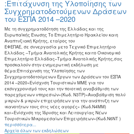
:Επιτάχυνση της Υλοποίησης των
Συγχρηματοδοτούμενων Δράσεων
του ΕΣΠΑ 2014 –2020
Με τη συγχρηματοδότηση της Ελλάδας και της
Ευρωπαϊκής Ένωσης Το Επιμελητήριο Ηρακλείου καιη
Αναπτυξιακή Κρήτης, εταίρος του
ΕΦΕΠΑΕ, σε συνεργασία μετο Τεχνικό Επιμελητήριο
Ελλάδας –Τμήμα Ανατολικής Κρήτης καιτο Οικονομικό
Επιμελητήριο Ελλάδας–Τμήμα Ανατολικής Κρήτης,σας
προσκαλούν στην ενημερωτική εκδήλωση με
θέμα:Επιτάχυνση της Υλοποίησης των
Συγχρηματοδοτούμενων Έργων των Δράσεων του ΕΣΠΑ
2014 –2020«Ενίσχυση Τουριστικών ΜΜΕ για τον
εκσυγχρονισμό τους και την ποιοτική αναβάθμιση των
παρεχόμενων υπηρεσιών»(Κωδ. Ν3ΤΡ)«Αναβάθμιση πολύ
μικρών & μικρών επιχειρήσεων για την ανάπτυξη των
ικανοτήτων τους στις νέες αγορές» (Κωδ.Ν4ΜΜ)
και«Ενίσχυση της Ίδρυσης και Λειτουργίας Νέων
Τουριστικών Μικρομεσαίων Επιχειρήσεων»(Κωδ.Ν6ΝΤ )
περισσότερα...
Αρχείο όλων των εκδηλώσεων