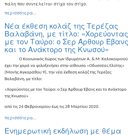
πάλη που συντελείται στίχο τον στίχο.
Εκθέσεις
περισσότερα...
Εκδηλώσεις
για
Νέα έκθεση κολάζ της Τερέζας
Παιδιά
Βαλαβάνη, με τίτλο: «Χορεύοντας
Άλλες
με τον Ταύρο: ο Σερ Άρθουρ Έβανς
Εκδηλώσεις
και το Ανάκτορο της Κνωσού»
Ο Κοινωνικός Χώρος των Ιδρυμάτων Α. & Μ. Καλοκαιρινού
έχει την χαρά να φιλοξενήσει στην αίθουσα «Οδυσσέας Ελύτης»
Ο
(Μονής Αγκαράθου 9), την νέα έκθεση κολάζ της Τερέζας
ΤΟΠΟΣ
Βαλαβάνη, με τίτλο:
ΜΑΣ
«Χορεύοντας με τον Ταύρο: ο Σερ Άρθουρ Έβανς και το Ανάκτορο
Ο
της Κνωσού»
ΔΗΜΟΣ
από τις 24 Φεβρουαρίου έως τις 28 Μαρτίου 2020.
ΠΟΛΙΤΙΣΜΟΣ
περισσότερα...
ΑΝΘΕΚΤΙΚΗ
Ενημερωτική εκδήλωση με θέμα
ΠΟΛΗ