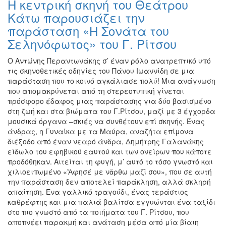
Η κεντρική σκηνή του Θεάτρου
Ζωγραφική
Κάτω παρουσιάζει την
Φωτογραφία
παράσταση «Η Σονάτα του
Τραγούδι
Σεληνόφωτος» του Γ. Ρίτσου
Μουσική
Ο Αντώνης Περαντωνάκης σ’ έναν ρόλο ανατρεπτικό υπό
Κινηματογράφος
τις σκηνοθετικές οδηγίες του Πάνου Ιωαννίδη σε μια
παράσταση που το κοινό αγκάλιασε πολύ! Μια ανάγνωση
Χορός
που απομακρύνεται από τη στερεοτυπική γίνεται
Θέατρο
πρόσφορο έδαφος μιας παράστασης για δύο βασισμένο
στη ζωή και στα βιώματα του Γ.Ρίτσου, μαζί με 3 έγχορδα
Παζάρι
μουσικά όργανα –σκιές να συνθέτουν επί σκηνής. Ένας
Ειδών
άνδρας, η Γυναίκα με τα Μαύρα, αναζήτα επίμονα
Συνέδρια
διέξοδο από έναν νεαρό άνδρα, Δημήτρης Γαλανάκης
είδωλο του εφηβικού εαυτού και των ονείρων που κάποτε
Ημερίδες
προδόθηκαν. Αιτείται τη φυγή, μ’ αυτό το τόσο γνωστό και
-
χιλιοειπωμένο «Ἄφησέ με νἄρθω μαζί σου», που σε αυτή
Διημερίδες
την παράσταση δεν αποτελεί παράκληση, αλλά σκληρή
Σεμινάρια-
απαίτηση. Ένα γαλλικό τραγούδι, ένας τεράστιος
Διαλέξεις-
καθρέφτης και μια παλιά βαλίτσα εγγυώνται ένα ταξίδι
Ομιλίες
στο πιο γνωστό από τα ποιήματα του Γ. Ρίτσου, που
αποπνέει παρακμή και ανάταση μέσα από μία βίαιη
Διάφορες