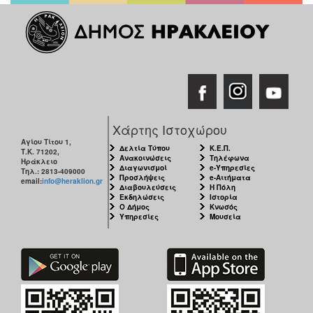
Χάρτης Ιστοχώρου
Αγίου Τίτου 1,
Δελτία Τύπου
Κ.Ε.Π.
Τ.Κ. 71202,
Ανακοινώσεις
Τηλέφωνα
Ηράκλειο
Διαγωνισμοί
e-Υπηρεσίες
Τηλ.: 2813-409000
Προσλήψεις
e-Αιτήματα
email:
info@heraklion.gr
Διαβουλεύσεις
Η Πόλη
Εκδηλώσεις
Ιστορία
Ο Δήμος
Κνωσός
Υπηρεσίες
Μουσεία