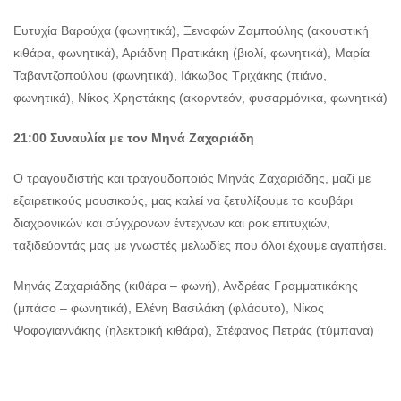
Ευτυχία Βαρούχα (φωνητικά), Ξενοφών Ζαμπούλης (ακουστική
κιθάρα, φωνητικά), Αριάδνη Πρατικάκη (βιολί, φωνητικά), Μαρία
Ταβαντζοπούλου (φωνητικά), Ιάκωβος Τριχάκης (πιάνο,
φωνητικά), Νίκος Χρηστάκης (ακορντεόν, φυσαρμόνικα, φωνητικά)
21:00 Συναυλία με τον Μηνά Ζαχαριάδη
Ο τραγουδιστής και τραγουδοποιός Μηνάς Ζαχαριάδης, μαζί με
εξαιρετικούς μουσικούς, μας καλεί να ξετυλίξουμε το κουβάρι
διαχρονικών και σύγχρονων έντεχνων και ροκ επιτυχιών,
ταξιδεύοντάς μας με γνωστές μελωδίες που όλοι έχουμε αγαπήσει.
Μηνάς Ζαχαριάδης (κιθάρα – φωνή), Ανδρέας Γραμματικάκης
(μπάσο – φωνητικά), Ελένη Βασιλάκη (φλάουτο), Νίκος
Ψοφογιαννάκης (ηλεκτρική κιθάρα), Στέφανος Πετράς (τύμπανα)