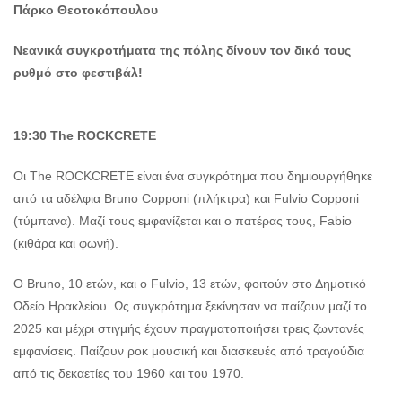
Πάρκο Θεοτοκόπουλου
Νεανικά συγκροτήματα της πόλης δίνουν τον δικό τους
ρυθμό στο φεστιβάλ!
19:30
The
ROCKCRETE
Οι The ROCKCRETE είναι ένα συγκρότημα που δημιουργήθηκε
από τα αδέλφια Bruno Copponi (πλήκτρα) και Fulvio Copponi
(τύμπανα). Μαζί τους εμφανίζεται και ο πατέρας τους, Fabio
(κιθάρα και φωνή).
Ο Bruno, 10 ετών, και ο Fulvio, 13 ετών, φοιτούν στο Δημοτικό
Ωδείο Ηρακλείου. Ως συγκρότημα ξεκίνησαν να παίζουν μαζί το
2025 και μέχρι στιγμής έχουν πραγματοποιήσει τρεις ζωντανές
εμφανίσεις. Παίζουν ροκ μουσική και διασκευές από τραγούδια
από τις δεκαετίες του 1960 και του 1970.