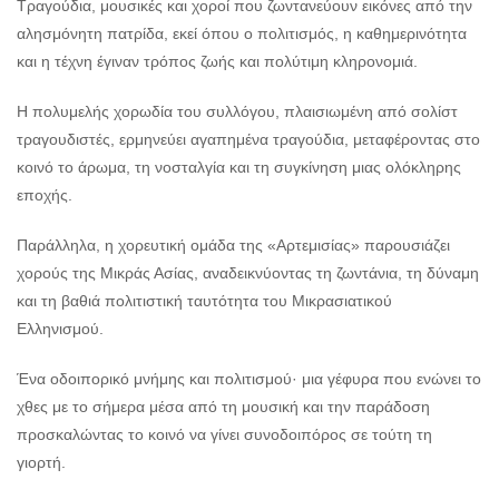
Τραγούδια, μουσικές και χοροί που ζωντανεύουν εικόνες από την
αλησμόνητη πατρίδα, εκεί όπου ο πολιτισμός, η καθημερινότητα
και η τέχνη έγιναν τρόπος ζωής και πολύτιμη κληρονομιά.
Η πολυμελής χορωδία του συλλόγου, πλαισιωμένη από σολίστ
τραγουδιστές, ερμηνεύει αγαπημένα τραγούδια, μεταφέροντας στο
κοινό το άρωμα, τη νοσταλγία και τη συγκίνηση μιας ολόκληρης
εποχής.
Παράλληλα, η χορευτική ομάδα της «Αρτεμισίας» παρουσιάζει
χορούς της Μικράς Ασίας, αναδεικνύοντας τη ζωντάνια, τη δύναμη
και τη βαθιά πολιτιστική ταυτότητα του Μικρασιατικού
Ελληνισμού.
Ένα οδοιπορικό μνήμης και πολιτισμού· μια γέφυρα που ενώνει το
χθες με το σήμερα μέσα από τη μουσική και την παράδοση
προσκαλώντας το κοινό να γίνει συνοδοιπόρος σε τούτη τη
γιορτή.