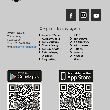
Χάρτης Ιστοχώρου
Αγίου Τίτου 1,
Δελτία Τύπου
Κ.Ε.Π.
Τ.Κ. 71202,
Ανακοινώσεις
Τηλέφωνα
Ηράκλειο
Διαγωνισμοί
e-Υπηρεσίες
Τηλ.: 2813-409000
Προσλήψεις
e-Αιτήματα
email:
info@heraklion.gr
Διαβουλεύσεις
Η Πόλη
Εκδηλώσεις
Ιστορία
Ο Δήμος
Κνωσός
Υπηρεσίες
Μουσεία