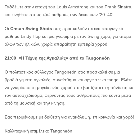
Ταξιδέψτε στην εποχή του Louis Armstrong και του Frank Sinatra,
και κινηθείτε στους τζαζ ρυθμούς των δεκαετιών ’20-’40!
Οι
Cretan Swing Shots
σας προσκαλούν σε ένα εισαγωγικό
μάθημα Lindy Hop και μια γνωριμία με τον Swing χορό, για άτομα
όλων των ηλικιών, χωρίς απαραίτητη εμπειρία χορού.
21:00 «Η Τέχνη της Αγκαλιάς» από το Tangoneón
Ο πολιτιστικός σύλλογος Tangoneón σας προσκαλεί σε μια
βραδιά γεμάτη αγκαλιές, συναίσθημα και αργεντίνικο tango. Ελάτε
να γνωρίσετε τη μαγεία ενός χορού που βασίζεται στη σύνδεση και
τον αυτοσχεδιασμό, φέρνοντας τους ανθρώπους πιο κοντά μέσα
από τη μουσική και την κίνηση.
Σας περιμένουμε με διάθεση για ανακάλυψη, επικοινωνία και χορό!
Καλλιτεχνική επιμέλεια: Tangoneón