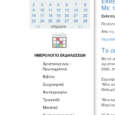
Έκθ
2
3
4
5
6
7
8
Με τ
9
10
11
12
13
14
15
16
17
18
19
20
21
22
Εκθεσ
23
24
25
26
27
28
29
Πενηντ
<<
σήμερα
>>
Απο τις
περισσό
Tο α
ΗΜΕΡΟΛΟΓΙΟ ΕΚΔΗΛΩΣΕΩΝ
Μετά α
αριστου
Χριστούγεννα -
2020, σ
Πρωτοχρονιά
Βιβλίο
Έγραψα
"Μία α
Ζωγραφική
Θοδωρή
Φωτογραφία
"Mια κ
Τραγούδι
Μαρίνα
Μουσική