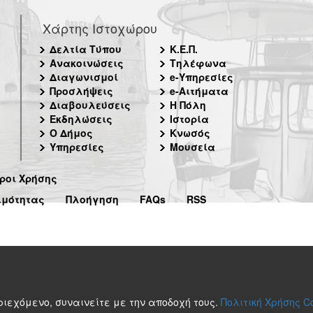
Χάρτης Ιστοχώρου
Δελτία Τύπου
Κ.Ε.Π.
Ανακοινώσεις
Τηλέφωνα
Διαγωνισμοί
e-Υπηρεσίες
Προσλήψεις
e-Αιτήματα
Διαβουλεύσεις
Η Πόλη
Εκδηλώσεις
Ιστορία
Ο Δήμος
Κνωσός
Υπηρεσίες
Μουσεία
ροι Χρήσης
ιμότητας
Πλοήγηση
FAQs
RSS
περιεχόμενο, συναινείτε με την αποδοχή τους.
Πολιτική Χρήσης C