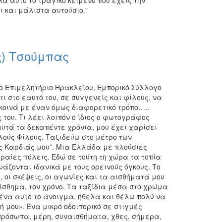
ά αυτό το τραγικό κείμενο που έχεις την
ι και μάλιστα αυτούσιο."
) Τσούμπας
το Επιμελητήριο Ηρακλείου, Εμπορικό Σύλλογο
 στο εαυτό του, σε συγγενείς και φίλους, να
κοινά με έναν όμως διαφορετικό τρόπο…..
του. Τι λέει λοιπόν ο ίδιος ο φωτογράφος
τά τα δεκαπέντε χρόνια, μου έχει χαρίσει
λούς Φίλους. Ταξιδεύω στο μέτρο των
ης Καρδιάς μου”. Μια Ελλάδα με πλούσιες
αίες πόλεις. Εδώ σε τούτη τη χώρα τα τοπία
άζονται ιδανικά με τους ορεινούς όγκους. Το
οι σκέψεις, οι αγωνίες και τα αισθήματά μου
θημα, τον χρόνο. Τα ταξίδια μέσα στο χρώμα
 μένα αυτό το άνοιγμα, ήθελα και θέλω πολύ να
μου». Ένα μικρό οδοιπορικό σε στιγμές
ρόσωπα, μέρη, συναισθήματα, χθες, σήμερα,