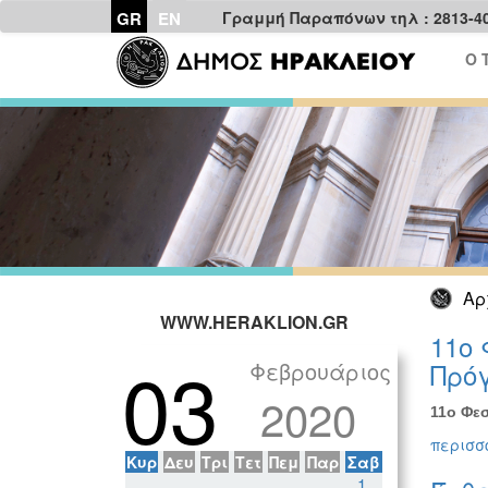
GR
EN
Γραμμή Παραπόνων τηλ : 2813-4
Ο 
Αρ
WWW.HERAKLION.GR
11ο 
03
Φεβρουάριος
Πρόγ
2020
11ο Φεσ
περισσό
Κυρ
Δευ
Τρι
Τετ
Πεμ
Παρ
Σαβ
1