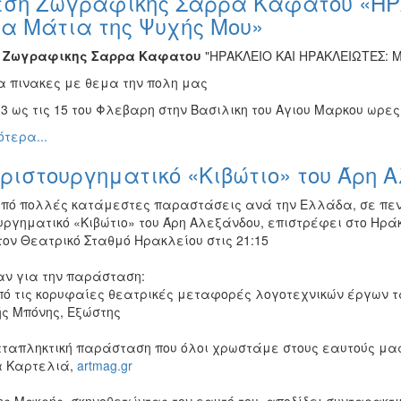
εση Ζωγραφικής Σάρρα Καφάτου «ΗΡ
α Μάτια της Ψυχής Μου»
η Ζωγραφικης Σαρρα Καφατου
"ΗΡΑΚΛΕΙΟ ΚΑΙ ΗΡΑΚΛEΙΩΤΕΣ: 
α πινακες με θεμα την πολη μας
 3 ως τις 15 του Φλεβαρη στην Βασιλικη του Αγιου Μαρκου ωρες 9
τερα...
ριστουργηματικό «Κιβώτιο» του Άρη 
πό πολλές κατάμεστες παραστάσεις ανά την Ελλάδα, σε πεντ
ργηματικό «Κιβώτιο» του Άρη Αλεξάνδου, επιστρέφει στο Ηράκ
τον Θεατρικό Σταθμό Ηρακλείου στις 21:15
ν για την παράσταση:
πό τις κορυφαίες θεατρικές μεταφορές λογοτεχνικών έργων τ
ς Μπόνης, Εξώστης
αταπληκτική παράσταση που όλοι χρωστάμε στους εαυτούς μα
 Καρτελιά,
artmag.gr