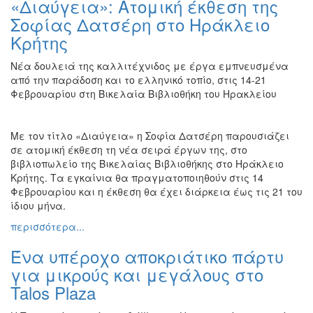
«Διαύγεια»: Ατομική έκθεση της
Ζωγραφική
Σοφίας Δατσέρη στο Ηράκλειο
Φωτογραφία
Κρήτης
Τραγούδι
Νέα δουλειά της καλλιτέχνιδος με έργα εμπνευσμένα
Μουσική
από την παράδοση και το ελληνικό τοπίο, στις 14-21
Φεβρουαρίου στη Βικελαία Βιβλιοθήκη του Ηρακλείου
Κινηματογράφος
Χορός
Με τον τίτλο «Διαύγεια» η Σοφία Δατσέρη παρουσιάζει
Θέατρο
σε ατομική έκθεση τη νέα σειρά έργων της, στο
Παζάρι
βιβλιοπωλείο της Βικελαίας Βιβλιοθήκης στο Ηράκλειο
Ειδών
Κρήτης. Τα εγκαίνια θα πραγματοποιηθούν στις 14
Φεβρουαρίου και η έκθεση θα έχει διάρκεια έως τις 21 του
Συνέδρια
ίδιου μήνα.
Ημερίδες
περισσότερα...
-
Διημερίδες
Ένα υπέροχο αποκριάτικο πάρτυ
Σεμινάρια-
για μικρούς και μεγάλους στο
Διαλέξεις-
Talos Plaza
Ομιλίες
Διάφορες