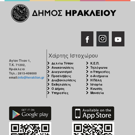
Χάρτης Ιστοχώρου
Αγίου Τίτου 1,
Δελτία Τύπου
Κ.Ε.Π.
Τ.Κ. 71202,
Ανακοινώσεις
Τηλέφωνα
Ηράκλειο
Διαγωνισμοί
e-Υπηρεσίες
Τηλ.: 2813-409000
Προσλήψεις
e-Αιτήματα
email:
info@heraklion.gr
Διαβουλεύσεις
Η Πόλη
Εκδηλώσεις
Ιστορία
Ο Δήμος
Κνωσός
Υπηρεσίες
Μουσεία