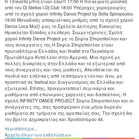
Η Τσικνοπέμπτη είναι εδώ!!! 17:00 Η πιο κεφάτη μουσική
Εκθέσεις
από τον Dj Stelios I-Dj Club 18:00 Υπέροχες χορογραφίες
από τη σχολή χορού Infinity Dance Project by Sofia Spiropoulou
Εκδηλώσεις
19:00 Μοναδικός αποκριάτικος ρυθμός από τη σχολή χορού
για
Danza Loca Μαζί μας το Σχολείο Δεύτερης Ευκαιρίας
Παιδιά
Ηρακλείου Είσοδος ελεύθερη. Συμμετέχοντες: Σχολή
Άλλες
χορού Infinity Dance Project με τη Σοφία Σπυροπούλου και
Εκδηλώσεις
τους συνεργάτες της Η Σοφία Σπυροπούλου είναι
πρωταθλήτρια Ελλάδος και finalist στο Παγκόσμιο
Πρωτάθλημα Κυπέλλου στην Αμερική. Μια σχολή με
πολλές διακρίσεις στην Ελλάδα και το εξωτερικό από
τους συνεργάτες και τους μαθητές. Απευθύνεται σε
Ο
παιδιά και ενήλικες από τεσσάρων ετών και άνω, με
ΤΟΠΟΣ
προοπτική σε festival και διαγωνισμούς σε Ελλάδα και
ΜΑΣ
εξωτερικό. Επίσης, πραγματοποιεί σεμινάρια και
μαθήματα από επώνυμους χορευτές και δασκάλους. Η
Ο
σχολή INFINITY DANCE PROJECT Σοφία Σπυροπούλου και οι
ΔΗΜΟΣ
συνεργάτες της, σας προσφέρουν ένα μήνα δωρεάν
μαθήματα σε τμήματα της αρεσκείας σας. Την σχολή θα
ΠΟΛΙΤΙΣΜΟΣ
την βρείτε Δημοκρατίας και Χρυσόστομου 44.
περισσότερα...
ΑΝΘΕΚΤΙΚΗ
ΠΟΛΗ
Αρχείο όλων των εκδηλώσεων