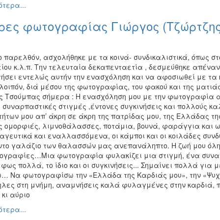
τερα...
ρες φωτογραφίας Γιώργος (Τζώρτζης
ο παρελθόν, ασχολήθηκε με τα κοινά- συνδικαλιστικά, όπως σ
ου κ.λ.π. Την τελευταία δεκαπενταετία , δεσμεύθηκε απέναντι
ήσει εντελώς αυτήν την ενασχόληση και να αφοσιωθεί με τα 
οιπόν, διά μέσου της φωτογραφίας, του φακού και της ματιάς 
ς Τσούμπας σήμερα : Η ενασχόληση μου με την φωτογραφία αυ
 συναρπαστικές στιγμές ,έντονες συγκινήσεις και πολλούς κα
τήτων μου απ’ άκρη σε άκρη της πατρίδας μου, της Ελλάδας τ
ς ομορφιές, λιμνοθάλασσες, ποτάμια, βουνά, φαράγγια και ωρ
αγευτικά και εναλλασσόμενα, οι κάμποι και οι κοιλάδες συνδυ
το γαλάζιο των θαλασσών μας ανεπανάληπτο. Η ζωή μου όλη, 
ογραφίες…Μια φωτογραφία φυλακίζει μια στιγμή, ένα συναίσ
 φως πολλά, το ίδιο και οι συγκινήσεις... Σημαίνει πολλά για
ω… Να φωτογραφίσω την «Ελλάδα της Καρδιάς μου», την «Ψυχή 
ηλες στη μνήμη, αναμνήσεις καλά φυλαγμένες στην καρδιά, π
κι αύριο
τερα...