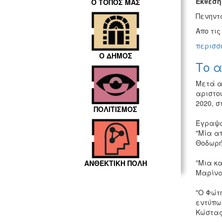
Εκθεσ
Ο ΤΟΠΟΣ ΜΑΣ
Πενηντ
Απο τις
περισσό
Ο ΔΗΜΟΣ
Tο α
Μετά α
αριστου
2020, σ
ΠΟΛΙΤΙΣΜΟΣ
Έγραψα
"Μία α
Θοδωρή
"Mια κ
ΑΝΘΕΚΤΙΚΗ ΠΟΛΗ
Μαρίνα
"Ο Φώτη
εντύπωσ
Κώστας