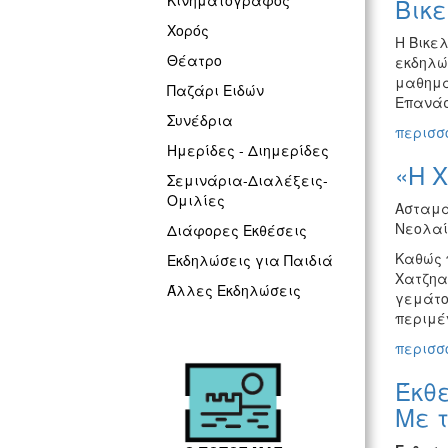
Κινηματογράφος
Βικε
Χορός
Η Βικε
Θέατρο
εκδηλώ
μαθημά
Παζάρι Ειδών
Επανάσ
Συνέδρια
περισσό
Ημερίδες - Διημερίδες
«Η Χ
Σεμινάρια-Διαλέξεις-
Ομιλίες
Ασταμά
Νεολαί
Διάφορες Εκθέσεις
Καθώς 
Εκδηλώσεις για Παιδιά
Χατζηαβ
Άλλες Εκδηλώσεις
γεμάτο
περιμέ
περισσό
Έκθ
Με τ