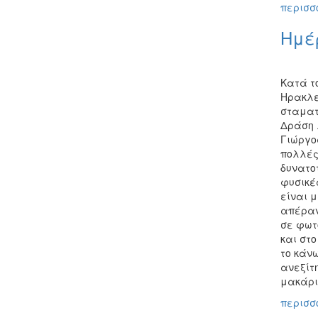
περισσό
Ημέ
Κατά τ
Ηρακλεί
σταματ
Δράση λ
Γιώργο
πολλές
δυνατο
φυσικέ
είναι μ
απέραν
σε φωτ
και στο
το κάν
ανεξίτ
μακάρι 
περισσό