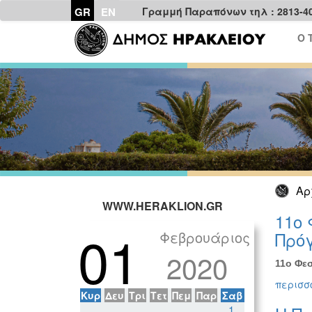
GR
EN
Γραμμή Παραπόνων τηλ : 2813-4
Ο 
Αρ
WWW.HERAKLION.GR
11ο 
01
Φεβρουάριος
Πρόγ
2020
11ο Φεσ
περισσό
Κυρ
Δευ
Τρι
Τετ
Πεμ
Παρ
Σαβ
1