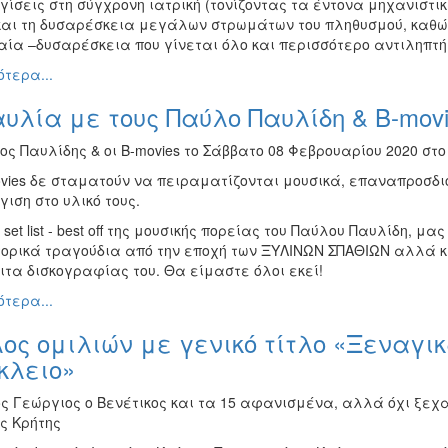
ίσεις στη σύγχρονη ιατρική (τονίζοντας τα έντονα μηχανιστικ
και τη δυσαρέσκεια μεγάλων στρωμάτων του πληθυσμού, καθώ
αία –δυσαρέσκεια που γίνεται όλο και περισσότερο αντιληπτή,
τερα...
υλία με τους Παύλο Παυλίδη & B-movi
ς Παυλίδης & οι B-movies το Σάββατο 08 Φεβρουαρίου 2020 στο Ci
vies δε σταματούν να πειραματίζονται μουσικά, επαναπροσδιο
ιση στο υλικό τους.
set list - best off της μουσικής πορείας του Παύλου Παυλίδη, μ
τορικά τραγούδια από την εποχή των ΞΥΛΙΝΩΝ ΣΠΑΘΙΩΝ αλλά κ
ιτα δισκογραφίας του. Θα είμαστε όλοι εκεί!
τερα...
ος ομιλιών με γενικό τίτλο «Ξεναγ
κλειο»
ος Γεώργιος ο Βενέτικος και τα 15 αφανισμένα, αλλά όχι ξεχ
ς Κρήτης