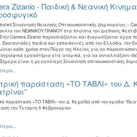
ra Zizanio - Παιδική & Νεανική Κινη
Προσφυγικό
αϊκή Συνάντηση Νεανικής Οπτικοακουστικής Δημιουργίας – Came
ουλία του ΝΕΑΝΙΚΟΥ ΠΛΑΝΟΥ στα πλαίσια του Διεθνούς Φεστι
Στην Camera Zizanio παρουσιάζονται και διαγωνίζονται έργα π
. Εκατοντάδες παιδιά και εκπαιδευτές από την Ελλάδα, την Ε
ώνται κάθε χρόνο στον Πύργο της Ηλείας για να παρουσιάσου
τογραφικά εργαστήρια είτε ατομικά, για να ανταλλάξουν ιδέ
 Σήμερα είναι η μεγαλύτερη Συνάντηση οπτικοακουστικής δημ
τερα...
ρική παράσταση «ΤΟ ΤΑΒΛΙ» του Δ. 
τρίνοι”
κή παράσταση «ΤΟ ΤΑΒΛΙ» του Δ. Κεχαΐδη από την ομάδα “Θεατ
αση την Τετάρτη 5 Φεβρουαρίου
τερα...