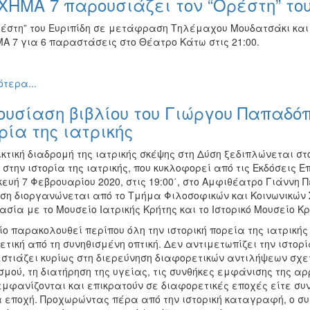
ΧΗΜΑ 7 παρουσιάζει τον “Ορέστη” του
ρέστη” του Ευριπίδη σε μετάφραση Τηλέμαχου Μουδατσάκι κα
Α 7 για 6 παραστάσεις στο Θέατρο Κάτω στις 21:00.
τερα...
υσίαση βιβλίου του Γιώργου Παπαδόπ
ρία της ιατρικής
ικτική διαδρομή της ιατρικής σκέψης στη Δύση ξεδιπλώνεται σ
 στην ιστορία της ιατρικής, που κυκλοφορεί από τις Εκδόσεις Ε
υή 7 Φεβρουαρίου 2020, στις 19:00΄, στο Αμφιθέατρο Γιάννη Π
ση διοργανώνεται από το Τμήμα Φιλοσοφικών και Κοινωνικών Σ
σία με το Μουσείο Ιατρικής Κρήτης και το Ιστορικό Μουσείο Κρ
ίο παρακολουθεί περίπου όλη την ιστορική πορεία της ιατρική
τική από τη συνηθισμένη οπτική. Δεν αντιμετωπίζει την ιστορ
στιάζει κυρίως στη διερεύνηση διαφορετικών αντιλήψεων σχετ
μού, τη διατήρηση της υγείας, τις συνθήκες εμφάνισης της αρ
εμφανίζονται και επικρατούν σε διαφορετικές εποχές είτε συ
ια εποχή. Προχωρώντας πέρα από την ιστορική καταγραφή, ο 