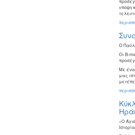
προσεγγ
υπόψη 
τελευτ
περισσό
Συνα
Ο Παύλο
Οι B-mo
προσέγγ
Με ένα 
μας ισ
μετέπε
περισσό
Κύκλ
Ηρά
«Ο Άγι
Ιστορία