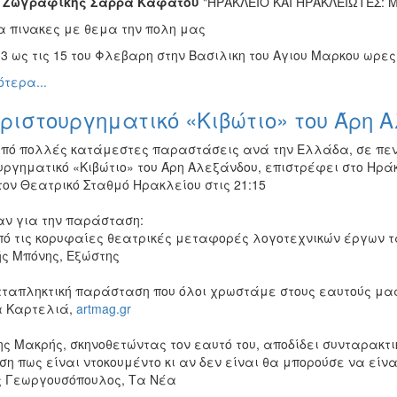
η Ζωγραφικης Σαρρα Καφατου
"ΗΡΑΚΛΕΙΟ ΚΑΙ ΗΡΑΚΛEΙΩΤΕΣ: 
α πινακες με θεμα την πολη μας
 3 ως τις 15 του Φλεβαρη στην Βασιλικη του Αγιου Μαρκου ωρες 9
τερα...
ριστουργηματικό «Κιβώτιο» του Άρη 
πό πολλές κατάμεστες παραστάσεις ανά την Ελλάδα, σε πεντ
ργηματικό «Κιβώτιο» του Άρη Αλεξάνδου, επιστρέφει στο Ηράκ
τον Θεατρικό Σταθμό Ηρακλείου στις 21:15
ν για την παράσταση:
πό τις κορυφαίες θεατρικές μεταφορές λογοτεχνικών έργων τ
ς Μπόνης, Εξώστης
αταπληκτική παράσταση που όλοι χρωστάμε στους εαυτούς μα
 Καρτελιά,
artmag.gr
ς Μακρής, σκηνοθετώντας τον εαυτό του, αποδίδει συνταρακτικ
η πως είναι ντοκουμέντο κι αν δεν είναι θα μπορούσε να είνα
 Γεωργουσόπουλος, Τα Νέα