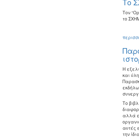
Το Σ
Τον “Ο
το ΣΧΗΜ
περισσό
Παρο
ιστο
Η εξελ
και ύλη
Παρασκε
εκδήλω
συνεργα
Το βιβλ
διαφορε
αλλά ε
οργανισ
αυτές 
την ίδ