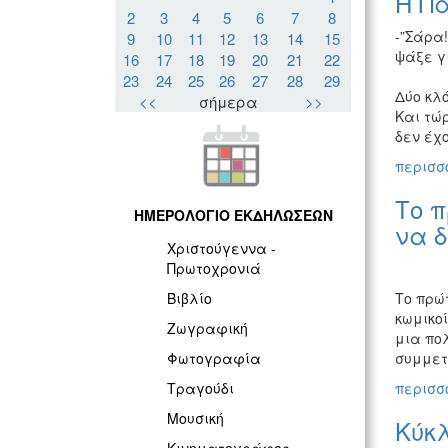
Η Πα
2
3
4
5
6
7
8
-”Σάρα!
9
10
11
12
13
14
15
ψάξε γι
16
17
18
19
20
21
22
23
24
25
26
27
28
29
Δύο κλό
<<
σήμερα
>>
Και τώ
δεν έχο
περισσό
Το π
ΗΜΕΡΟΛΟΓΙΟ ΕΚΔΗΛΩΣΕΩΝ
να 
Χριστούγεννα -
Πρωτοχρονιά
Το πρώτ
Βιβλίο
κωμικο
Ζωγραφική
μια πο
συμμετ
Φωτογραφία
περισσό
Τραγούδι
Μουσική
Κύκλ