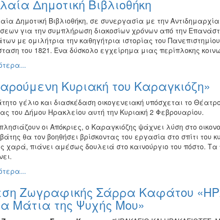
λαία Δημοτική Βιβλιοθήκη
λαία Δημοτική Βιβλιοθήκη, σε συνεργασία με την Αντιδημαρχία
σεων για την συμπλήρωση διακοσίων χρόνων από την Επανάστα
των με ομιλήτρια την καθηγήτρια ιστορίας του Πανεπιστημίου
ταση του 1821. Ένα δύσκολο εγχείρημα μιας περίπλοκης κοινω
τερα...
αρούμενη Κυριακή του Καραγκιόζη»
τητο γέλιο και διασκέδαση οικογενειακή υπόσχεται το Θέατρο
ας του Δήμου Ηρακλείου αυτή την Κυριακή 2 Φεβρουαρίου.
πλησιάζουν οι Απόκριες, ο Καραγκιόζης ψάχνει λύση στο οικον
άτης θα τον βοηθήσει βρίσκοντας του εργασία στο σπίτι του κ
ς χαρά, πιάνει αμέσως δουλειά στο καινούργιο του πόστο. Τα
νει.
τερα...
εση Ζωγραφικής Σάρρα Καφάτου «ΗΡ
α Μάτια της Ψυχής Μου»