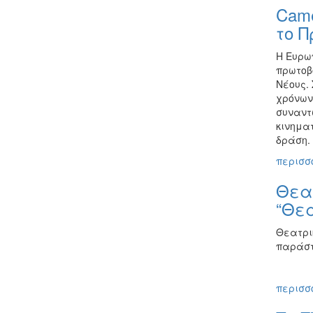
Came
το 
Η Ευρωπ
πρωτοβ
Νέους. 
χρόνων
συναντ
κινημα
δράση.
περισσό
Θεατ
“Θεα
Θεατρι
παράστ
περισσό