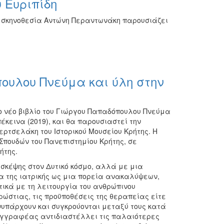
 Ευριπίδη
ι σκηνοθεσία Αντώνη Περαντωνάκη παρουσιάζει
ουλου Πνεύμα και ύλη στην
το νέο βιβλίο του Γιώργου Παπαδόπουλου Πνεύμα
πέκεινα (2019), και θα παρουσιαστεί την
ερτσελάκη του Ιστορικού Μουσείου Κρήτης. Η
πουδών του Πανεπιστημίου Κρήτης, σε
ήτης.
ς σκέψης στον Δυτικό κόσμο, αλλά με μια
ία της ιατρικής ως μια πορεία ανακαλύψεων,
ικά με τη λειτουργία του ανθρώπινου
ρώστιας, τις προϋποθέσεις της θεραπείας είτε
νυπάρχουν και συγκρούονται μεταξύ τους κατά
συγγραφέας αντιδιαστέλλει τις παλαιότερες