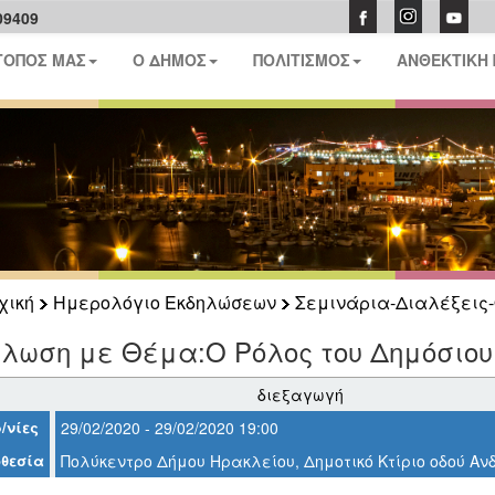
09409
ΤΟΠΟΣ ΜΑΣ
Ο ΔΗΜΟΣ
ΠΟΛΙΤΙΣΜΟΣ
ΑΝΘΕΚΤΙΚΗ
χική
Ημερολόγιο Εκδηλώσεων
Σεμινάρια-Διαλέξεις-
ήλωση με Θέμα:Ο Ρόλος του Δημόσιου
διεξαγωγή
/νίες
29/02/2020 - 29/02/2020 19:00
θεσία
Πολύκεντρο Δήμου Ηρακλείου, Δημοτικό Κτίριο οδού Α