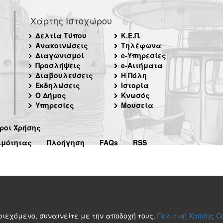
Χάρτης Ιστοχώρου
Δελτία Τύπου
Κ.Ε.Π.
Ανακοινώσεις
Τηλέφωνα
Διαγωνισμοί
e-Υπηρεσίες
Προσλήψεις
e-Αιτήματα
Διαβουλεύσεις
Η Πόλη
Εκδηλώσεις
Ιστορία
Ο Δήμος
Κνωσός
Υπηρεσίες
Μουσεία
ροι Χρήσης
ιμότητας
Πλοήγηση
FAQs
RSS
περιεχόμενο, συναινείτε με την αποδοχή τους.
Πολιτική Χρήσης C