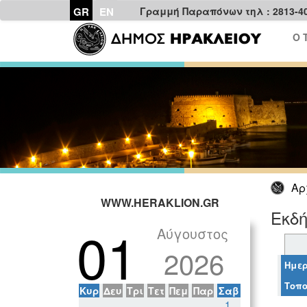
GR
EN
Γραμμή Παραπόνων τηλ : 2813-4
Ο 
Αρ
WWW.HERAKLION.GR
Εκδ
01
Αύγουστος
2026
Ημερ
Τοπο
Κυρ
Δευ
Τρι
Τετ
Πεμ
Παρ
Σαβ
1