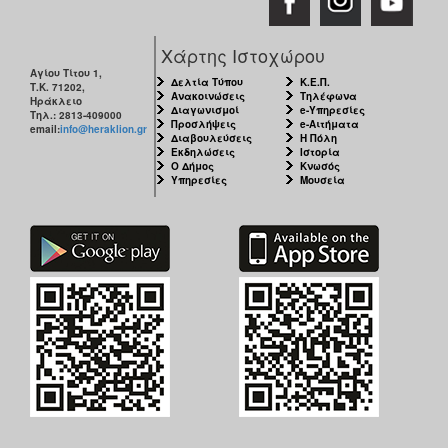
Χάρτης Ιστοχώρου
Αγίου Τίτου 1,
Δελτία Τύπου
Κ.Ε.Π.
Τ.Κ. 71202,
Ανακοινώσεις
Τηλέφωνα
Ηράκλειο
Διαγωνισμοί
e-Υπηρεσίες
Τηλ.: 2813-409000
Προσλήψεις
e-Αιτήματα
email:
info@heraklion.gr
Διαβουλεύσεις
Η Πόλη
Εκδηλώσεις
Ιστορία
Ο Δήμος
Κνωσός
Υπηρεσίες
Μουσεία