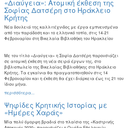
«Διαύγεια»: Ατομική έκθεση της
Ζωγραφική
Σοφίας Δατσέρη στο Ηράκλειο
Φωτογραφία
Κρήτης
Τραγούδι
Νέα δουλειά της καλλιτέχνιδος με έργα εμπνευσμένα
Μουσική
από την παράδοση και το ελληνικό τοπίο, στις 14-21
Φεβρουαρίου στη Βικελαία Βιβλιοθήκη του Ηρακλείου
Κινηματογράφος
Χορός
Με τον τίτλο «Διαύγεια» η Σοφία Δατσέρη παρουσιάζει
Θέατρο
σε ατομική έκθεση τη νέα σειρά έργων της, στο
Παζάρι
βιβλιοπωλείο της Βικελαίας Βιβλιοθήκης στο Ηράκλειο
Ειδών
Κρήτης. Τα εγκαίνια θα πραγματοποιηθούν στις 14
Φεβρουαρίου και η έκθεση θα έχει διάρκεια έως τις 21 του
Συνέδρια
ίδιου μήνα.
Ημερίδες
περισσότερα...
-
Διημερίδες
Ψηφίδες Κρητικής Ιστορίας με
Σεμινάρια-
«Ημέρες Χαράς»
Διαλέξεις-
Ομιλίες
Μία πολύ όμορφη βραδιά στο πλαίσιο της «Καστρινής
Αποκριάς 2020» παρουσιάζει η Ομάδα Εθελοντών
Διάφορες