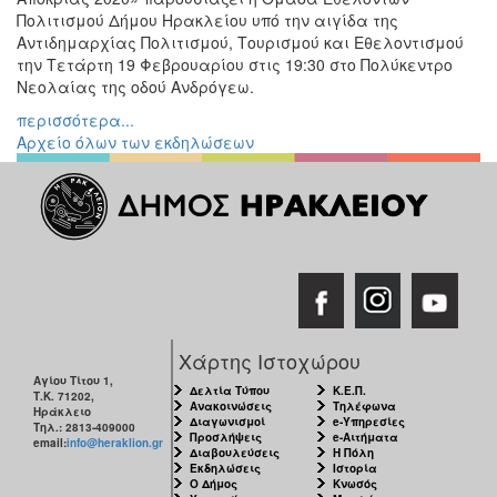
Πολιτισμού Δήμου Ηρακλείου υπό την αιγίδα της
Εκθέσεις
Αντιδημαρχίας Πολιτισμού, Τουρισμού και Εθελοντισμού
Εκδηλώσεις
την Τετάρτη 19 Φεβρουαρίου στις 19:30 στο Πολύκεντρο
για
Νεολαίας της οδού Ανδρόγεω.
Παιδιά
περισσότερα...
Άλλες
Αρχείο όλων των εκδηλώσεων
Εκδηλώσεις
Ο
ΤΟΠΟΣ
ΜΑΣ
Ο
Χάρτης Ιστοχώρου
ΔΗΜΟΣ
Αγίου Τίτου 1,
Δελτία Τύπου
Κ.Ε.Π.
Τ.Κ. 71202,
Ανακοινώσεις
Τηλέφωνα
ΠΟΛΙΤΙΣΜΟΣ
Ηράκλειο
Διαγωνισμοί
e-Υπηρεσίες
Τηλ.: 2813-409000
Προσλήψεις
e-Αιτήματα
email:
info@heraklion.gr
Διαβουλεύσεις
Η Πόλη
ΑΝΘΕΚΤΙΚΗ
Εκδηλώσεις
Ιστορία
ΠΟΛΗ
Ο Δήμος
Κνωσός