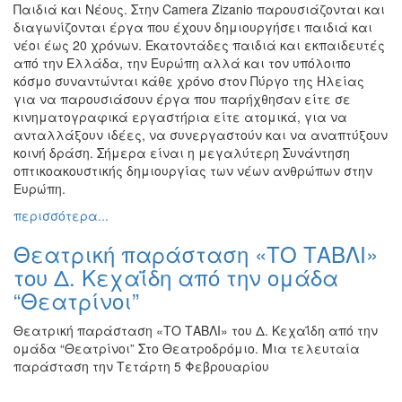
Παιδιά και Νέους. Στην Camera Zizanio παρουσιάζονται και
Εκθέσεις
διαγωνίζονται έργα που έχουν δημιουργήσει παιδιά και
Εκδηλώσεις
νέοι έως 20 χρόνων. Εκατοντάδες παιδιά και εκπαιδευτές
για
από την Ελλάδα, την Ευρώπη αλλά και τον υπόλοιπο
Παιδιά
κόσμο συναντώνται κάθε χρόνο στον Πύργο της Ηλείας
για να παρουσιάσουν έργα που παρήχθησαν είτε σε
Άλλες
κινηματογραφικά εργαστήρια είτε ατομικά, για να
Εκδηλώσεις
ανταλλάξουν ιδέες, να συνεργαστούν και να αναπτύξουν
κοινή δράση. Σήμερα είναι η μεγαλύτερη Συνάντηση
οπτικοακουστικής δημιουργίας των νέων ανθρώπων στην
Ευρώπη.
Ο
περισσότερα...
ΤΟΠΟΣ
ΜΑΣ
Θεατρική παράσταση «ΤΟ ΤΑΒΛΙ»
του Δ. Κεχαΐδη από την ομάδα
Ο
“Θεατρίνοι”
ΔΗΜΟΣ
Θεατρική παράσταση «ΤΟ ΤΑΒΛΙ» του Δ. Κεχαΐδη από την
ΠΟΛΙΤΙΣΜΟΣ
ομάδα “Θεατρίνοι” Στο Θεατροδρόμιο. Μια τελευταία
παράσταση την Τετάρτη 5 Φεβρουαρίου
ΑΝΘΕΚΤΙΚΗ
ΠΟΛΗ