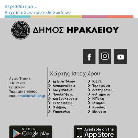
περισσότερα...
Αρχείο όλων των εκδηλώσεων
Χάρτης Ιστοχώρου
Αγίου Τίτου 1,
Δελτία Τύπου
Κ.Ε.Π.
Τ.Κ. 71202,
Ανακοινώσεις
Τηλέφωνα
Ηράκλειο
Διαγωνισμοί
e-Υπηρεσίες
Τηλ.: 2813-409000
Προσλήψεις
e-Αιτήματα
email:
info@heraklion.gr
Διαβουλεύσεις
Η Πόλη
Εκδηλώσεις
Ιστορία
Ο Δήμος
Κνωσός
Υπηρεσίες
Μουσεία