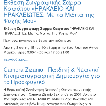
Έκθεση Ζωγραφικής Σάρρα
Ζωγραφική
Καφάτου «ΗΡΑΚΛΕΙΟ ΚΑΙ
Φωτογραφία
ΗΡΑΚΛEΙΩΤΕΣ: Με τα Μάτια της
Τραγούδι
Ψυχής Μου»
Μουσική
Εκθεση Ζωγραφικης Σαρρα Καφατου
"ΗΡΑΚΛΕΙΟ ΚΑΙ
Κινηματογράφος
ΗΡΑΚΛEΙΩΤΕΣ: Με Τα Ματια Της Ψυχης Μου"
Χορός
Πενηντα πινακες με θεμα την πολη μας
Θέατρο
Απο τις 3 ως τις 15 του Φλεβαρη στην Βασιλικη του Αγιου
Μαρκου ωρες 9:00-14:00 και 17:00-21:00
Παζάρι
Ειδών
περισσότερα...
Συνέδρια
Camera Zizanio - Παιδική & Νεανική
Ημερίδες
Κινηματογραφική Δημιουργία για
-
το Προσφυγικό
Διημερίδες
Σεμινάρια-
Η Ευρωπαϊκή Συνάντηση Νεανικής Οπτικοακουστικής
Διαλέξεις-
Δημιουργίας – Camera Zizanio ξεκίνησε το 2001 σαν μια
Ομιλίες
πρωτοβουλία του ΝΕΑΝΙΚΟΥ ΠΛΑΝΟΥ στα πλαίσια του
Διεθνούς Φεστιβάλ Κινηματογράφου Ολυμπίας για
Διάφορες