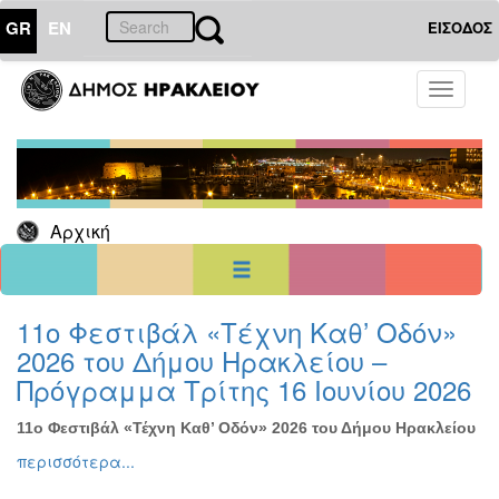
GR
EN
ΕΙΣΟΔΟΣ
05
Φεβρουάριος
Toggle
2020
navigati
Κυρ
Δευ
Τρι
Τετ
Πεμ
Παρ
Σαβ
1
2
3
4
5
6
7
8
Αρχική
9
10
11
12
13
14
15
16
17
18
19
20
21
22
23
24
25
26
27
28
29
<<
σήμερα
>>
11ο Φεστιβάλ «Τέχνη Καθ’ Οδόν»
2026 του Δήμου Ηρακλείου –
ΗΜΕΡΟΛΟΓΙΟ
ΕΚΔΗΛΩΣΕΩΝ
Πρόγραμμα Τρίτης 16 Ιουνίου 2026
Χριστούγεννα
-
11ο Φεστιβάλ «Τέχνη Καθ’ Οδόν» 2026 του Δήμου Ηρακλείου
Πρωτοχρονιά
περισσότερα...
Βιβλίο