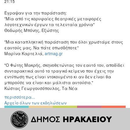
21:15
Εκθέσεις
Έγραψαν για την παράσταση:
Εκδηλώσεις
"Μία από τις κορυφαίες θεατρικές μεταφορές
για
λογοτεχνικών έργων τα τελευταία χρόνια"
Παιδιά
Θοδωρής Μπόνης, Εξώστης
Άλλες
Εκδηλώσεις
"Mια καταπληκτική παράσταση που όλοι χρωστάμε στους
εαυτούς μας. Να πάτε οπωσδήποτε"
Μαρίνα Καρτελιά,
artmag.gr
"Ο Φώτης Μακρής, σκηνοθετώντας τον εαυτό του, αποδίδει
Ο
συνταρακτικά αυτό το τραγικό κείμενο που έχεις την
ΤΟΠΟΣ
εντύπωση πως είναι ντοκουμέντο κι αν δεν είναι θα
ΜΑΣ
μπορούσε να είναι και μάλιστα αυτούσιο."
Κώστας Γεωργουσόπουλος, Τα Νέα
Ο
ΔΗΜΟΣ
περισσότερα...
Αρχείο όλων των εκδηλώσεων
ΠΟΛΙΤΙΣΜΟΣ
ΑΝΘΕΚΤΙΚΗ
ΠΟΛΗ