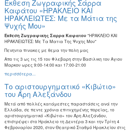
Έκθεση Ζωγραφικής Σάρρα
Ζωγραφική
Καφάτου «ΗΡΑΚΛΕΙΟ ΚΑΙ
Φωτογραφία
ΗΡΑΚΛEΙΩΤΕΣ: Με τα Μάτια της
Τραγούδι
Ψυχής Μου»
Μουσική
Εκθεση Ζωγραφικης Σαρρα Καφατου
"ΗΡΑΚΛΕΙΟ ΚΑΙ
Κινηματογράφος
ΗΡΑΚΛEΙΩΤΕΣ: Με Τα Ματια Της Ψυχης Μου"
Χορός
Πενηντα πινακες με θεμα την πολη μας
Θέατρο
Απο τις 3 ως τις 15 του Φλεβαρη στην Βασιλικη του Αγιου
Μαρκου ωρες 9:00-14:00 και 17:00-21:00
Παζάρι
Ειδών
περισσότερα...
Συνέδρια
Tο αριστουργηματικό «Κιβώτιο»
Ημερίδες
του Άρη Αλεξάνδου
-
Διημερίδες
Μετά από πολλές κατάμεστες παραστάσεις ανά την
Ελλάδα, σε πεντε χρόνια επιτυχημένης πορείας, το
Σεμινάρια-
αριστουργηματικό «Κιβώτιο» του Άρη Αλεξάνδου,
Διαλέξεις-
επιστρέφει στο Ηράκλειο τη Δευτέρα 3 και την Τρίτη 4
Ομιλίες
Φεβρουαρίου 2020, στον Θεατρικό Σταθμό Ηρακλείου στις
Διάφορες