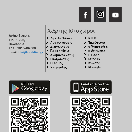
Χάρτης Ιστοχώρου
Αγίου Τίτου 1,
Δελτία Τύπου
Κ.Ε.Π.
Τ.Κ. 71202,
Ανακοινώσεις
Τηλέφωνα
Ηράκλειο
Διαγωνισμοί
e-Υπηρεσίες
Τηλ.: 2813-409000
Προσλήψεις
e-Αιτήματα
email:
info@heraklion.gr
Διαβουλεύσεις
Η Πόλη
Εκδηλώσεις
Ιστορία
Ο Δήμος
Κνωσός
Υπηρεσίες
Μουσεία