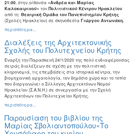
21:00
, στην αίθουσα
«Ανδρέα και Μαρίας
Εκθέσεις
Καλοκαιρινού»
του
Πολιτιστικού Κέντρου Ηρακλείου
από τη
Θεατρική Ομάδα του Πανεπιστημίου Κρήτης
Εκδηλώσεις
(Σχολές Ηρακλείου) σε σκηνοθεσία
Γιώργου Αντωνάκη.
για
Παιδιά
περισσότερα...
Άλλες
Διαλέξεις της Αρχιτεκτονικής
Εκδηλώσεις
Σχολής του Πολυτεχνείου Κρήτης
Έναρξη την Παρασκευή 24/1/2020 της πολύ ενδιαφέρουσας
σειράς διαλέξεων σε σχέση με την πολιτιστική
Ο
κληρονομιά, τις επεμβάσεις στα ιστορικά κέντρα, την
ΤΟΠΟΣ
βιομηχανική αρχαιολογία, τον δημόσιο χώρο και το τοπίο
ΜΑΣ
που διοργανώνει ο Σύλλογος Αρχιτεκτόνων Νομού
Ηρακλείου (Σ.Α.Ν.Η.) σε συνεργασία με την Σχολή
Ο
Αρχιτεκτόνων του Πολυτεχνείου Κρήτης.
ΔΗΜΟΣ
περισσότερα...
ΠΟΛΙΤΙΣΜΟΣ
Παρουσίαση του βιβλίου της
Μαρίας Σβολιαντοπούλου«Το
ΑΝΘΕΚΤΙΚΗ
ΠΟΛΗ
Χρυσόψαρο του κυρίου