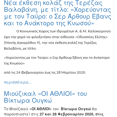
Νέα έκθεση κολάζ της Τερέζας
Ζωγραφική
Βαλαβάνη, με τίτλο: «Χορεύοντας
Φωτογραφία
με τον Ταύρο: ο Σερ Άρθουρ Έβανς
Τραγούδι
και το Ανάκτορο της Κνωσού»
Μουσική
Ο Κοινωνικός Χώρος των Ιδρυμάτων Α. & Μ. Καλοκαιρινού
Κινηματογράφος
έχει την χαρά να φιλοξενήσει στην αίθουσα «Οδυσσέας Ελύτης»
(Μονής Αγκαράθου 9), την νέα έκθεση κολάζ της Τερέζας
Χορός
Βαλαβάνη, με τίτλο:
Θέατρο
«Χορεύοντας με τον Ταύρο: ο Σερ Άρθουρ Έβανς και το Ανάκτορο
Παζάρι
της Κνωσού»
Ειδών
Συνέδρια
από τις 24 Φεβρουαρίου έως τις 28 Μαρτίου 2020.
Ημερίδες
περισσότερα...
-
Διημερίδες
Μιούζικαλ «ΟΙ ΑΘΛΙΟΙ» του
Βίκτωρα Ουγκώ
Σεμινάρια-
Διαλέξεις-
Το Μιούζικαλ
«ΟΙ ΑΘΛΙΟΙ»
του
Βίκτωρα Ουγκώ
θα
Ομιλίες
παρουσιαστεί στις
27 και 28 Φεβρουαρίου 2020, στις
Διάφορες