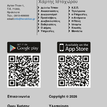
Χάρτης Ιστοχώρου
Αγίου Τίτου 1,
Δελτία Τύπου
Κ.Ε.Π.
Τ.Κ. 71202,
Ανακοινώσεις
Τηλέφωνα
Ηράκλειο
Διαγωνισμοί
e-Υπηρεσίες
Τηλ.: 2813-409000
Προσλήψεις
e-Αιτήματα
email:
info@heraklion.gr
Διαβουλεύσεις
Η Πόλη
Εκδηλώσεις
Ιστορία
Ο Δήμος
Κνωσός
Υπηρεσίες
Μουσεία
Επικοινωνία
Copyright © 2026
Όροι Χρήσης
Υλοποίηση