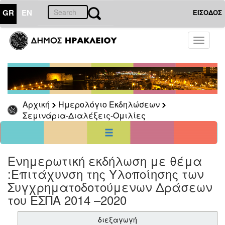
GR
EN
ΕΙΣΟΔΟΣ
24
Φεβρουάριος
Toggle
2020
navigati
Κυρ
Δευ
Τρι
Τετ
Πεμ
Παρ
Σαβ
1
2
3
4
5
6
7
8
Αρχική
Ημερολόγιο Εκδηλώσεων
9
10
11
12
13
14
15
Σεμινάρια-Διαλέξεις-Ομιλίες
16
17
18
19
20
21
22
23
24
25
26
27
28
29
<<
σήμερα
>>
Ενημερωτική εκδήλωση με θέμα
ΗΜΕΡΟΛΟΓΙΟ
ΕΚΔΗΛΩΣΕΩΝ
:Επιτάχυνση της Υλοποίησης των
Συγχρηματοδοτούμενων Δράσεων
Σεμινάρια-
Διαλέξεις-
του ΕΣΠΑ 2014 –2020
Ομιλίες
διεξαγωγή