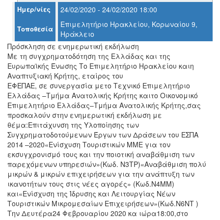
Ημερ/νίες
24/02/2020 - 24/02/2020 18:00
Επιμελητήριο Ηρακλείου, Κορωναίου 9,
Ο
Τοποθεσία
Ηράκλειο
ΤΟΠΟΣ
ΜΑΣ
Πρόσκληση σε ενημερωτική εκδήλωση
Με τη συγχρηματοδότηση της Ελλάδας και της
Ο
Ευρωπαϊκής Ένωσης Το Επιμελητήριο Ηρακλείου καιη
ΔΗΜΟΣ
Αναπτυξιακή Κρήτης, εταίρος του
ΕΦΕΠΑΕ, σε συνεργασία μετο Τεχνικό Επιμελητήριο
ΠΟΛΙΤΙΣΜΟΣ
Ελλάδας –Τμήμα Ανατολικής Κρήτης καιτο Οικονομικό
Επιμελητήριο Ελλάδας–Τμήμα Ανατολικής Κρήτης,σας
προσκαλούν στην ενημερωτική εκδήλωση με
ΑΝΘΕΚΤΙΚΗ
ΠΟΛΗ
θέμα:Επιτάχυνση της Υλοποίησης των
Συγχρηματοδοτούμενων Έργων των Δράσεων του ΕΣΠΑ
2014 –2020«Ενίσχυση Τουριστικών ΜΜΕ για τον
εκσυγχρονισμό τους και την ποιοτική αναβάθμιση των
παρεχόμενων υπηρεσιών»(Κωδ. Ν3ΤΡ)«Αναβάθμιση πολύ
μικρών & μικρών επιχειρήσεων για την ανάπτυξη των
ικανοτήτων τους στις νέες αγορές» (Κωδ.Ν4ΜΜ)
και«Ενίσχυση της Ίδρυσης και Λειτουργίας Νέων
Τουριστικών Μικρομεσαίων Επιχειρήσεων»(Κωδ.Ν6ΝΤ )
Tην Δευτέρα24 Φεβρουαρίου 2020 κα ιώρα18:00,στο