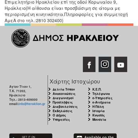
Επιμελητήριο Ηρακλείου επί της οδού Κορωναίου 9,
Ηράκλειο(Η αίθουσα είναι προσβάσιμη σε άτομα με
περιορισμένη κινητικότητα.Πληροφορίες για συμμετοχή
ΑμεΑ στο τηλ.:2810 302400)
Χάρτης Ιστοχώρου
Αγίου Τίτου 1,
Δελτία Τύπου
Κ.Ε.Π.
Τ.Κ. 71202,
Ανακοινώσεις
Τηλέφωνα
Ηράκλειο
Διαγωνισμοί
e-Υπηρεσίες
Τηλ.: 2813-409000
Προσλήψεις
e-Αιτήματα
email:
info@heraklion.gr
Διαβουλεύσεις
Η Πόλη
Εκδηλώσεις
Ιστορία
Ο Δήμος
Κνωσός
Υπηρεσίες
Μουσεία