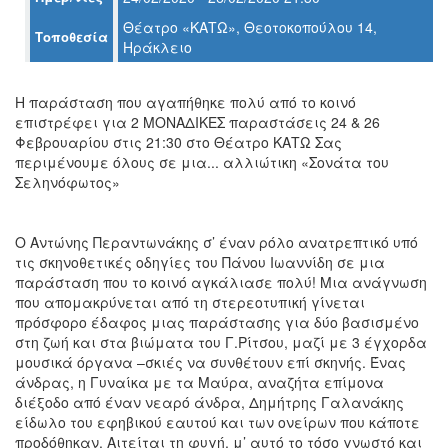
Ο
Θέατρο «ΚΑΤΩ», Θεοτοκοπούλου 14,
ΤΟΠΟΣ
Τοποθεσία
ΜΑΣ
Ηράκλειο
Ο
Η παράσταση που αγαπήθηκε πολύ από το κοινό
ΔΗΜΟΣ
επιστρέφει για 2 ΜΟΝΑΔΙΚΕΣ παραστάσεις 24 & 26
Φεβρουαρίου στις 21:30 στο Θέατρο ΚΑΤΩ Σας
ΠΟΛΙΤΙΣΜΟΣ
περιμένουμε όλους σε μια... αλλιώτικη «Σονάτα του
Σεληνόφωτος»
ΑΝΘΕΚΤΙΚΗ
ΠΟΛΗ
Ο Αντώνης Περαντωνάκης σ’ έναν ρόλο ανατρεπτικό υπό
τις σκηνοθετικές οδηγίες του Πάνου Ιωαννίδη σε μια
παράσταση που το κοινό αγκάλιασε πολύ! Μια ανάγνωση
που απομακρύνεται από τη στερεοτυπική γίνεται
πρόσφορο έδαφος μιας παράστασης για δύο βασισμένο
στη ζωή και στα βιώματα του Γ.Ρίτσου, μαζί με 3 έγχορδα
μουσικά όργανα –σκιές να συνθέτουν επί σκηνής. Ένας
άνδρας, η Γυναίκα με τα Μαύρα, αναζήτα επίμονα
διέξοδο από έναν νεαρό άνδρα, Δημήτρης Γαλανάκης
είδωλο του εφηβικού εαυτού και των ονείρων που κάποτε
προδόθηκαν. Αιτείται τη φυγή, μ’ αυτό το τόσο γνωστό και