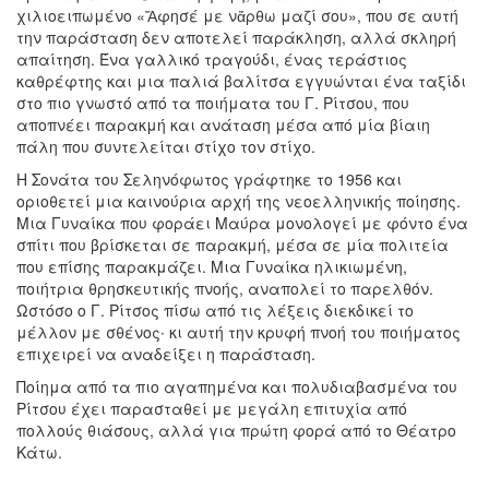
χιλιοειπωμένο «Ἄφησέ με νἄρθω μαζί σου», που σε αυτή
την παράσταση δεν αποτελεί παράκληση, αλλά σκληρή
απαίτηση. Ένα γαλλικό τραγούδι, ένας τεράστιος
καθρέφτης και μια παλιά βαλίτσα εγγυώνται ένα ταξίδι
στο πιο γνωστό από τα ποιήματα του Γ. Ρίτσου, που
αποπνέει παρακμή και ανάταση μέσα από μία βίαιη
πάλη που συντελείται στίχο τον στίχο.
Η Σονάτα του Σεληνόφωτος γράφτηκε το 1956 και
οριοθετεί μια καινούρια αρχή της νεοελληνικής ποίησης.
Μια Γυναίκα που φοράει Μαύρα μονολογεί με φόντο ένα
σπίτι που βρίσκεται σε παρακμή, μέσα σε μία πολιτεία
που επίσης παρακμάζει. Μια Γυναίκα ηλικιωμένη,
ποιήτρια θρησκευτικής πνοής, αναπολεί το παρελθόν.
Ωστόσο ο Γ. Ρίτσος πίσω από τις λέξεις διεκδικεί το
μέλλον με σθένος∙ κι αυτή την κρυφή πνοή του ποιήματος
επιχειρεί να αναδείξει η παράσταση.
Ποίημα από τα πιο αγαπημένα και πολυδιαβασμένα του
Ρίτσου έχει παρασταθεί με μεγάλη επιτυχία από
πολλούς θιάσους, αλλά για πρώτη φορά από το Θέατρο
Κάτω.