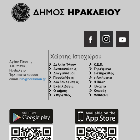
Χάρτης Ιστοχώρου
Αγίου Τίτου 1,
Δελτία Τύπου
Κ.Ε.Π.
Τ.Κ. 71202,
Ανακοινώσεις
Τηλέφωνα
Ηράκλειο
Διαγωνισμοί
e-Υπηρεσίες
Τηλ.: 2813-409000
Προσλήψεις
e-Αιτήματα
email:
info@heraklion.gr
Διαβουλεύσεις
Η Πόλη
Εκδηλώσεις
Ιστορία
Ο Δήμος
Κνωσός
Υπηρεσίες
Μουσεία