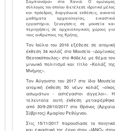
Σαμπιονάρα» στα Χανιά. Ο ομώνυμος
σύλλογος του οποίου διετέλεσε ιδρυτικό μέλος
και πρόεδρος, διοργάνωνε εκθέσεις, ανοικτά
μαθήματα αρχαιολογίας, εικαστικά
εργαστήρια, ξεναγήσεις σε μουσεία και
περιηγήσεις σε αρχαιολογικούς χώρους για
τους ανθρώπους της Κρήτης.
Τον Ιούλιο του 2016 εξέθεσε σε ατομική
έκθεση 34 κολάζ στο Μουσείο «Δομίνικος
Θεοτοκόπουλος» στο Φόδελε με θέμα τον
μινωικό πολιτισμό και τίτλο «Κολάζ της
Μνήμης».
Τον Αύγουστο του 2017 στο ίδιο Μουσείο
ατομική έκθεση 50 νέων κολάζ «οίκος
ασωμάτων - αστέγαστοι άγγελοι». Η
τελευταία αυτή έκθεση μεταφέρθηκε
από 30/9-29/10/2017 στο Θρόνος (Αρχαία
Σύβριτος) Αμαρίου Ρεθύμνου.
Στις 15/11/2017 παρουσίασε το ποιητικό
και εικαστικό της έργο στον «ΙΑΝΟ» στην