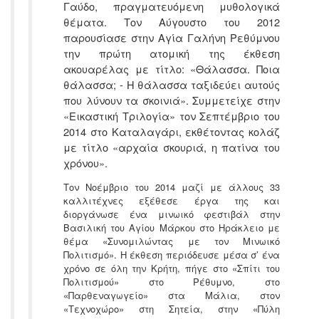
Γαύδο, πραγματευόμενη μυθολογικά
θέματα. Τον Αύγουστο του 2012
παρουσίασε στην Αγία Γαλήνη Ρεθύμνου
την πρώτη ατομική της έκθεση
ακουαρέλας με τίτλο: «Θάλασσα. Ποια
θάλασσα; - Η θάλασσα ταξιδεύει αυτούς
που λύνουν τα σκοινιά». Συμμετείχε στην
«Εικαστική Τριλογία» τον Σεπτέμβριο του
2014 στο Καταλαγάρι, εκθέτοντας κολάζ
με τίτλο «αρχαία σκουριά, η πατίνα του
χρόνου».
Τον Νοέμβριο του 2014 μαζί με άλλους 33
καλλιτέχνες εξέθεσε έργα της και
διοργάνωσε ένα μινωικό φεστιβάλ στην
Βασιλική του Αγίου Μάρκου στο Ηράκλειο με
θέμα «Συνομιλώντας με τον Μινωικό
Πολιτισμό». Η έκθεση περιόδευσε μέσα σ’ ένα
χρόνο σε όλη την Κρήτη, πήγε στο «Σπίτι του
Πολιτισμού» στο Ρέθυμνο, στο
«Παρθεναγωγείο» στα Μάλια, στον
«Τεχνοχώρο» στη Σητεία, στην «Πύλη