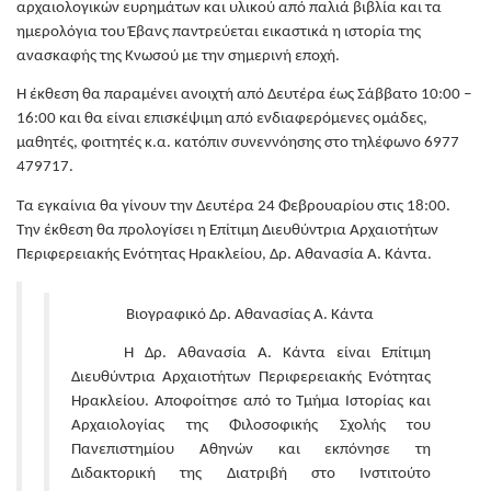
αρχαιολογικών ευρημάτων και υλικού από παλιά βιβλία και τα
ημερολόγια του Έβανς παντρεύεται εικαστικά η ιστορία της
ανασκαφής της Κνωσού με την σημερινή εποχή.
Η έκθεση θα παραμένει ανοιχτή από Δευτέρα έως Σάββατο 10:00 –
16:00 και θα είναι επισκέψιμη από ενδιαφερόμενες ομάδες,
μαθητές, φοιτητές κ.α. κατόπιν συνεννόησης στο τηλέφωνο 6977
479717.
Τα εγκαίνια θα γίνουν την Δευτέρα 24 Φεβρουαρίου στις 18:00.
Την έκθεση θα προλογίσει η Επίτιμη Διευθύντρια Αρχαιοτήτων
Περιφερειακής Ενότητας Ηρακλείου, Δρ. Αθανασία Α. Κάντα.
Βιογραφικό Δρ. Αθανασίας Α. Κάντα
Η Δρ. Αθανασία Α. Κάντα είναι Επίτιμη
Διευθύντρια Αρχαιοτήτων Περιφερειακής Ενότητας
Ηρακλείου. Αποφοίτησε από το Τμήμα Ιστορίας και
Αρχαιολογίας της Φιλοσοφικής Σχολής του
Πανεπιστημίου Αθηνών και εκπόνησε τη
Διδακτορική της Διατριβή στο Ινστιτούτο