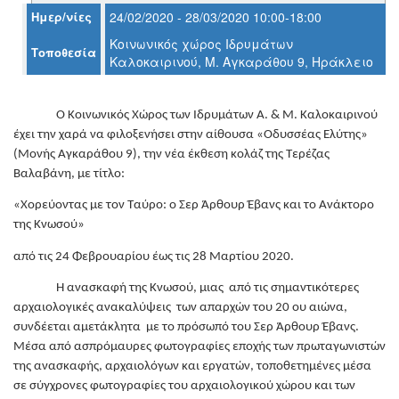
Ημερ/νίες
24/02/2020 - 28/03/2020 10:00-18:00
Κοινωνικός χώρος Ιδρυμάτων
Τοποθεσία
Καλοκαιρινού, Μ. Αγκαράθου 9, Ηράκλειο
Ο
ΤΟΠΟΣ
ΜΑΣ
Ο Κοινωνικός Χώρος των Ιδρυμάτων Α. & Μ. Καλοκαιρινού
Ο
έχει την χαρά να φιλοξενήσει στην αίθουσα «Οδυσσέας Ελύτης»
ΔΗΜΟΣ
(Μονής Αγκαράθου 9), την νέα έκθεση κολάζ της Τερέζας
Βαλαβάνη, με τίτλο:
ΠΟΛΙΤΙΣΜΟΣ
«Χορεύοντας με τον Ταύρο: ο Σερ Άρθουρ Έβανς και το Ανάκτορο
ΑΝΘΕΚΤΙΚΗ
της Κνωσού»
ΠΟΛΗ
από τις 24 Φεβρουαρίου έως τις 28 Μαρτίου 2020.
Η ανασκαφή της Κνωσού, μιας από τις σημαντικότερες
αρχαιολογικές ανακαλύψεις των απαρχών του 20 ου αιώνα,
συνδέεται αμετάκλητα με το πρόσωπό του Σερ Άρθουρ Έβανς.
Μέσα από ασπρόμαυρες φωτογραφίες εποχής των πρωταγωνιστών
της ανασκαφής, αρχαιολόγων και εργατών, τοποθετημένες μέσα
σε σύγχρονες φωτογραφίες του αρχαιολογικού χώρου και των