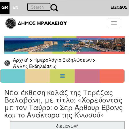
GR
EN
ΕΙΣΟΔΟΣ
24
Φεβρουάριος
Toggle
2020
navigati
Κυρ
Δευ
Τρι
Τετ
Πεμ
Παρ
Σαβ
1
2
3
4
5
6
7
8
Αρχική
Ημερολόγιο Εκδηλώσεων
9
10
11
12
13
14
15
Άλλες Εκδηλώσεις
16
17
18
19
20
21
22
23
24
25
26
27
28
29
<<
σήμερα
>>
Νέα έκθεση κολάζ της Τερέζας
ΗΜΕΡΟΛΟΓΙΟ
ΕΚΔΗΛΩΣΕΩΝ
Βαλαβάνη, με τίτλο: «Χορεύοντας
με τον Ταύρο: ο Σερ Άρθουρ Έβανς
Άλλες
Εκδηλώσεις
και το Ανάκτορο της Κνωσού»
Αρχείο
διεξαγωγή