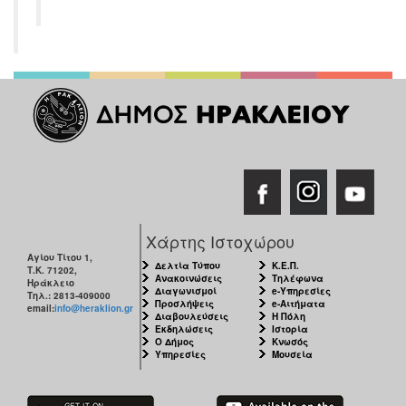
Χάρτης Ιστοχώρου
Αγίου Τίτου 1,
Δελτία Τύπου
Κ.Ε.Π.
Τ.Κ. 71202,
Ανακοινώσεις
Τηλέφωνα
Ηράκλειο
Διαγωνισμοί
e-Υπηρεσίες
Τηλ.: 2813-409000
Προσλήψεις
e-Αιτήματα
email:
info@heraklion.gr
Διαβουλεύσεις
Η Πόλη
Εκδηλώσεις
Ιστορία
Ο Δήμος
Κνωσός
Υπηρεσίες
Μουσεία