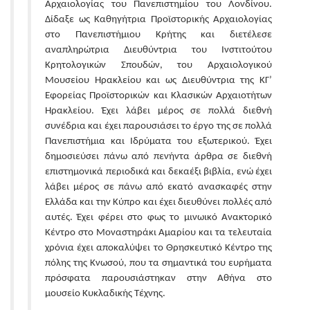
Αρχαιολογίας του Πανεπιστημίου του Λονδίνου.
Δίδαξε ως Καθηγήτρια Προϊστορικής Αρχαιολογίας
στο Πανεπιστήμιου Κρήτης και διετέλεσε
αναπληρώτρια Διευθύντρια του Ινστιτούτου
Κρητολογικών Σπουδών, του Αρχαιολογικού
Μουσείου Ηρακλείου και ως Διευθύντρια της ΚΓ’
Εφορείας Προϊστορικών και Κλασικών Αρχαιοτήτων
Ηρακλείου. Έχει λάβει μέρος σε πολλά διεθνή
συνέδρια και έχει παρουσιάσει το έργο της σε πολλά
Πανεπιστήμια και Ιδρύματα του εξωτερικού. Έχει
δημοσιεύσει πάνω από πενήντα άρθρα σε διεθνή
επιστημονικά περιοδικά και δεκαέξι βιβλία, ενώ έχει
λάβει μέρος σε πάνω από εκατό ανασκαφές στην
Ελλάδα και την Κύπρο και έχει διευθύνει πολλές από
αυτές. Έχει φέρει στο φως το μινωικό Ανακτορικό
Κέντρο στο Μοναστηράκι Αμαρίου και τα τελευταία
χρόνια έχει αποκαλύψει το Θρησκευτικό Κέντρο της
πόλης της Κνωσού, που τα σημαντικά του ευρήματα
πρόσφατα παρουσιάστηκαν στην Αθήνα στο
μουσείο Κυκλαδικής Τέχνης.